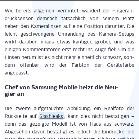
Wie bereits all­ge­mein ver­mu­tet, wan­dert der Fin­ger­ab­
druck­sen­sor dem­nach tat­säch­lich von sei­nem Platz
neben den Kame­ra­lin­sen auf eine Posi­ti­on dar­un­ter. Die
leicht geschwun­ge­ne Umran­dung des Kame­ra-Set­ups
wirkt dar­über hin­aus etwas kan­ti­ger, gro­ber, und was
eini­gen Kom­men­ta­to­ren erst recht ins Auge fiel: Um die
Lin­sen her­um ist es nicht mehr ein­heit­lich schwarz, son­
dern offen­bar wird der Farb­ton der Gerä­te­far­be
angepasst.
Chef von Sam­sung Mobi­le heizt die Neu­
gier an
Die zwei­te auf­ge­tauch­te Abbil­dung, ein Real­fo­to der
Rück­sei­te auf
Slash­leaks
, kann dies nicht bestä­ti­gen –
denn das gezeig­te Modell ist von Haus aus schwarz.
Abge­se­hen davon bestä­tigt es jedoch die Ein­drü­cke, die