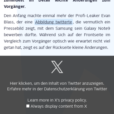
zumin­dest im Detail leich­te Ände­run­gen zum
Vorgänger.
Den Anfang mach­te ein­mal mehr der Pro­fi-Lea­k­er Evan
Blass, der eine
Abbil­dung twit­ter­te
, die ver­mut­lich ein
Pres­se­bild zeigt, mit dem Sam­sung sein Gala­xy Note9
bewer­ben dürf­te. Wäh­rend sich auf der Front­sei­te im
Ver­gleich zum Vor­gän­ger optisch wie erwar­tet nicht viel
getan hat, zeigt es auf der Rück­sei­te klei­ne Änderungen.
Display
content
from
X
Hier kli­cken, um den Inhalt von Twit­ter anzuzeigen.
Erfah­re mehr in der
Daten­schutz­er­klä­rung
von Twitter
Learn more in
X’s pri­va­cy poli­cy
.
Always dis­play con­tent from X