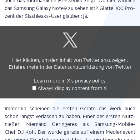
auch das mut­maß­li­che Pres­se­bild zeigt. Ob hier wirk­lich
das Sam­sung Gala­xy Note9 zu sehen ist? Glat­te 100 Pro­
zent der Slash­leaks-User glau­ben: ja.
Display
content
from
X
Hier kli­cken, um den Inhalt von Twit­ter anzuzeigen.
Erfah­re mehr in der
Daten­schutz­er­klä­rung
von Twitter
Learn more in
X’s pri­va­cy poli­cy
.
Always dis­play con­tent from X
Immer­hin schei­nen die ers­ten Gerä­te das Werk auch
schon längst ver­las­sen zu haben. Einer der ers­ten Nutz­
nie­ßer: Nie­mand Gerin­ge­res als Sam­sung-Mobi­le-
Chef DJ Koh. Der wur­de gera­de auf einem Medi­en­event
mit einem Smart­phone gesich­tet, das ein Upgrade einer