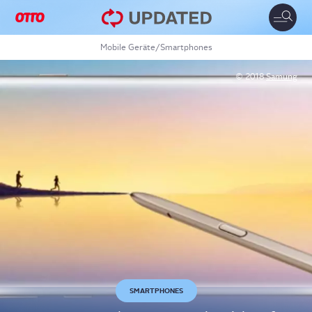
Toggle
naviga
Mobile Geräte
/
Smartphones
© 2018
Samung
SMARTPHONES