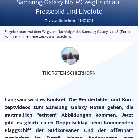
Sam­sung Gala­xy Note9 zeigt sich auf
Pres­se­bild und Livefoto
Thorsten
Schierhorn
-
18.07.2018
Es geht voran: Auf dem Weg zum Nachfolger des Samsung Galaxy Note8 (Foto)
kommen immer neue Leaks ans Tageslicht.
THORSTEN SCHIERHORN
Lang­sam wird es kon­kret: Die Ren­der­bil­der und Kon­
zept­vi­de­os zum Sam­sung Gala­xy Note9 gehen, die
mut­maß­lich “ech­ten” Abbil­dun­gen kom­men. Jetzt
gibt es gleich einen Dop­pel­schlag beim kom­men­den
Flagg­schiff der Süd­ko­rea­ner. Und der offen­bart