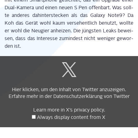
Dual-Kame­ra und einen neu­en S Pen offen­bart. Was soll­
te ande­res dahin­ter­ste­cken als das Gala­xy Note9? Da
Koh das Gerät wohl kaum ver­se­hent­lich benutzt, woll­te
er wohl die Neu­gier anhei­zen. Die jüngs­ten Leaks bewei­
sen, dass das Inter­es­se zumin­dest nicht weni­ger gewor­
den ist.
Display
content
from
X
Hier kli­cken, um den Inhalt von Twit­ter anzuzeigen.
Erfah­re mehr in der
Daten­schutz­er­klä­rung
von Twitter
Learn more in
X’s pri­va­cy poli­cy
.
Always dis­play con­tent from X