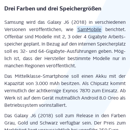
Drei Far­ben und drei Speichergrößen
Sam­sung wird das Gala­xy J6 (2018) in ver­schie­de­nen
Ver­sio­nen ver­öf­fent­li­chen, wie
Sam­Mo­bi­le
berich­tet.
Offen­bar sind Model­le mit 2, 3 oder 4 Giga­byte Arbeits­
spei­cher geplant. In Bezug auf den inter­nen Spei­cher­platz
soll es 32- und 64-Giga­byte-Aus­füh­run­gen geben. Mög­
lich ist, dass der Her­stel­ler bestimm­te Model­le nur in
man­chen Regio­nen veröffentlicht.
Das Mit­tel­klas­se-Smart­phone soll einen Akku mit der
Kapa­zi­tät von 3.000 mAh besit­zen. Als Chip­satz kommt
ver­mut­lich der acht­ker­ni­ge Exy­nos 7870 zum Ein­satz. Ab
Werk ist auf dem Gerät mut­maß­lich Android 8.0 Oreo als
Betriebs­sys­tem vorinstalliert.
Das Gala­xy J6 (2018) soll zum Release in den Far­ben
Grau, Gold und Schwarz ver­füg­bar sein. Der Preis zum