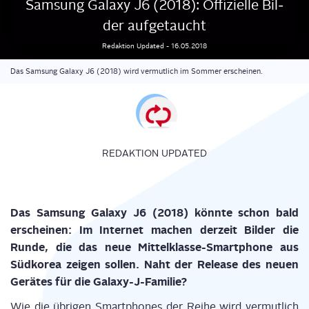
Sam­sung Gala­xy J6 (2018): Offi­zi­el­le Bil­
der aufgetaucht
Redaktion
Updated
-
16.05.2018
Das Samsung Galaxy J6 (2018) wird vermutlich im Sommer erscheinen.
REDAKTION UPDATED
Das Sam­sung Gala­xy J6 (2018) könn­te schon bald
erschei­nen: Im Inter­net machen der­zeit Bil­der die
Run­de, die das neue Mit­tel­klas­se-Smart­phone aus
Süd­ko­rea zei­gen sol­len. Naht der Release des neu­en
Gerä­tes für die Galaxy-J-Familie?
Wie die übri­gen Smart­phones der Rei­he wird ver­mut­lich