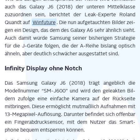
auch das Gala­xy J6 (2018) der unte­ren Mit­tel­klas­se
zuzu­ord­nen sein, berich­tet der Leak-Exper­te Roland
Quandt auf
Win­fu­ture
. Die nun auf­ge­tauch­ten Bil­der zei­
gen ein Design, das dem des Gala­xy A6 sehr ähn­lich sieht.
Auch damit wür­de Sam­sung sei­ner bis­he­ri­gen Stra­te­gie
für die J‑Geräte fol­gen, die der A‑Reihe bis­lang optisch
ähneln, aber deut­lich schwä­cher aus­ge­stat­tet sind.
Infi­ni­ty Dis­play ohne Notch
Das Sam­sung Gala­xy J6 (2018) trägt angeb­lich die
Modell­num­mer “SM-J600” und wird den gele­ak­ten Bil­
dern zufol­ge eine ein­fa­che Kame­ra auf der Rück­sei­te
mit­brin­gen. Die­se ermög­licht mut­maß­lich Auf­nah­men mit
13-Mega­pi­xel-Auf­lö­sung. Dar­un­ter befin­det sich offen­bar
ein Fin­ger­ab­druck­sen­sor, mit dem Nut­zer das Smart­
phone bequem ent­sper­ren können.