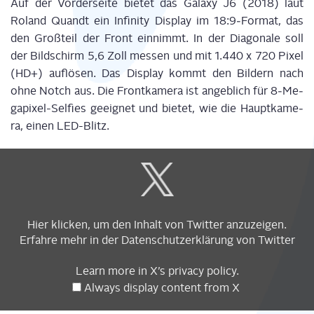
Auf der Vor­der­sei­te bie­tet das Gala­xy J6 (2018) laut
Roland Quandt ein Infi­ni­ty Dis­play im 18:9‑Format, das
den Groß­teil der Front ein­nimmt. In der Dia­go­na­le soll
der Bild­schirm 5,6 Zoll mes­sen und mit 1.440 x 720 Pixel
(HD+) auf­lö­sen. Das Dis­play kommt den Bil­dern nach
ohne Notch aus. Die Front­ka­me­ra ist angeb­lich für 8‑Me­
ga­pi­xel-Sel­fies geeig­net und bie­tet, wie die Haupt­ka­me­
ra, einen LED-Blitz.
Display
content
from
X
Hier kli­cken, um den Inhalt von Twit­ter anzuzeigen.
Erfah­re mehr in der
Daten­schutz­er­klä­rung
von Twitter
Learn more in
X’s pri­va­cy poli­cy
.
Always dis­play con­tent from X