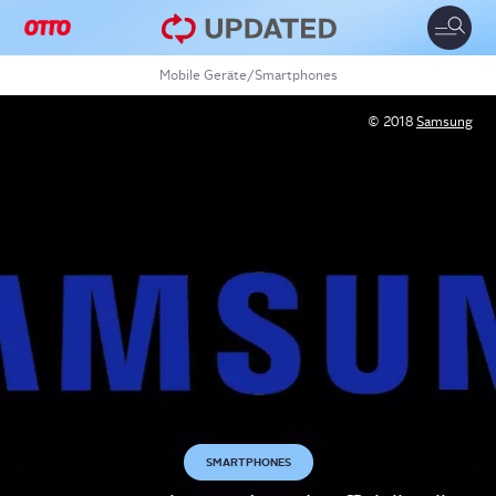
Toggle
naviga
Mobile Geräte
/
Smartphones
© 2018
Samsung
SMARTPHONES