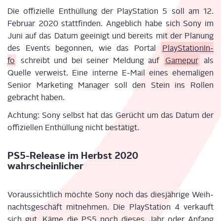
Die offi­zi­el­le Ent­hül­lung der Play­Sta­ti­on 5 soll am 12.
Febru­ar 2020 statt­fin­den. Angeb­lich habe sich Sony im
Juni auf das Datum geei­nigt und bereits mit der Pla­nung
des Events begon­nen, wie das Por­tal
Play­Sta­tion­In­
fo
schreibt und bei sei­ner Mel­dung auf
Game­pur
als
Quel­le ver­weist. Eine inter­ne E‑Mail eines ehe­ma­li­gen
Seni­or Mar­ke­ting Mana­ger soll den Stein ins Rol­len
gebracht haben.
Ach­tung: Sony selbst hat das Gerücht um das Datum der
offi­zi­el­len Ent­hül­lung nicht bestätigt.
PS5-Release im Herbst 2020
wahrscheinlicher
Vor­aus­sicht­lich möch­te Sony noch das dies­jäh­ri­ge Weih­
nachts­ge­schäft mit­neh­men. Die Play­Sta­ti­on 4 ver­kauft
sich gut. Käme die PS5 noch die­ses Jahr oder Anfang