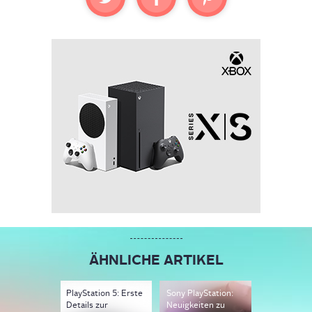
ÄHNLICHE ARTIKEL
PlayStation 5: Erste
Sony PlayStation:
PS5: Erste 
Details zur
Neuigkeiten zu
zur