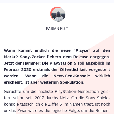
FABIAN KIST
Wann kommt end­lich die neue “Play­se” auf den
Markt? Sony-Zocker fie­bern dem Release ent­ge­gen.
Jetzt der Ham­mer: Die Play­Sta­ti­on 5 soll angeb­lich im
Febru­ar 2020 erst­mals der Öffent­lich­keit vor­ge­stellt
wer­den. Wann die Next-Gen-Kon­so­le wirk­lich
erscheint, ist aber wei­ter­hin Spekulation.
Gerüch­te um die nächs­te Play­Sta­ti­on-Gene­ra­ti­on geis­
tern schon seit 2017 durchs Netz. Ob die Sony-Spie­le­
kon­so­le tat­säch­lich die Zif­fer 5 im Namen trägt, ist noch
unklar. Zwar wäre es die logi­sche Fol­ge, um die Rei­hen­