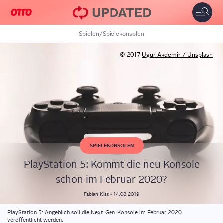
Toggle
naviga
Spielen
/
Spielekonsolen
© 2017
Ugur Akdemir / Unsplash
SPIELEKONSOLEN
Play­Sta­ti­on 5: Kommt die neu Kon­so­le
schon im Febru­ar 2020?
Fabian
Kist
-
14.08.2019
PlayStation 5: Angeblich soll die Next-Gen-Konsole im Februar 2020
veröffentlicht werden.