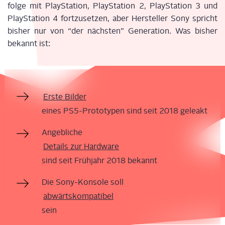
fol­ge mit Play­Sta­ti­on, Play­Sta­ti­on 2, Play­Sta­ti­on 3 und
Play­Sta­ti­on 4 fort­zu­set­zen, aber Her­stel­ler Sony spricht
bis­her nur von “der nächs­ten” Gene­ra­ti­on. Was bis­her
bekannt ist:
Ers­te Bil­der
eines PS5-Pro­to­ty­pen sind seit 2018 geleakt
Angeb­li­che
Details zur Hard­ware
sind seit Früh­jahr 2018 bekannt
Die Sony-Kon­so­le soll
abwärts­kom­pa­ti­bel
sein