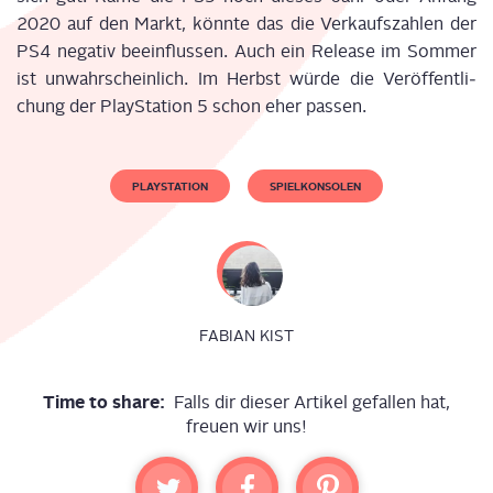
2020 auf den Markt, könn­te das die Ver­kaufs­zah­len der
PS4 nega­tiv beein­flus­sen. Auch ein Release im Som­mer
ist unwahr­schein­lich. Im Herbst wür­de die Ver­öf­fent­li­
chung der Play­Sta­ti­on 5 schon eher passen.
PLAYSTATION
SPIELKONSOLEN
FABIAN KIST
Time to share:
Falls dir dieser Artikel gefallen hat,
freuen wir uns!