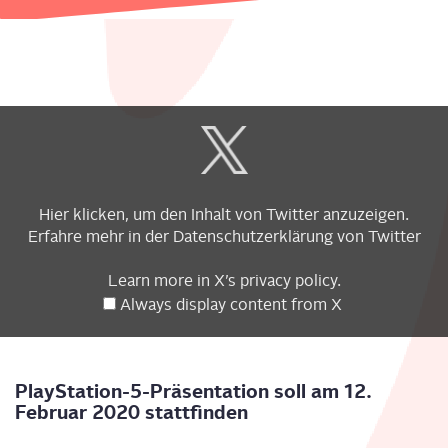
Display
content
from
X
Hier kli­cken, um den Inhalt von Twit­ter anzuzeigen.
Erfah­re mehr in der
Daten­schutz­er­klä­rung
von Twitter
Learn more in
X’s pri­va­cy poli­cy
.
Always dis­play con­tent from X
Play­Sta­ti­on-5-Prä­sen­ta­ti­on soll am 12.
Febru­ar 2020 stattfinden