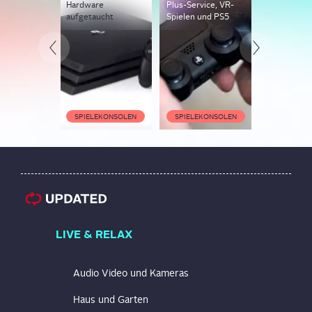
Hardware
Plus-Service, VR-
Abwärtskom
aufgetaucht
Spielen und PS5
ät
SPIELEKONSOLEN
SPIELEKONSOLEN
SPIELEKO
LIVE & RELAX
Audio Video und Kameras
Haus und Garten