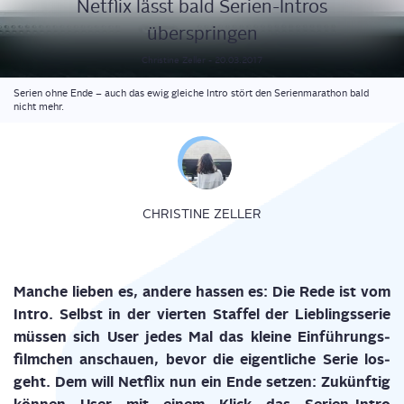
Net­flix lässt bald Seri­en-Intros
überspringen
Christine
Zeller
-
20.03.2017
Serien ohne Ende – auch das ewig gleiche Intro stört den Serienmarathon bald
nicht mehr.
CHRISTINE ZELLER
Man­che lie­ben es, ande­re has­sen es: Die Rede ist vom
Intro. Selbst in der vier­ten Staf­fel der Lieb­lings­se­rie
müs­sen sich User jedes Mal das klei­ne Ein­füh­rungs­
film­chen anschau­en, bevor die eigent­li­che Serie los­
geht. Dem will Net­flix nun ein Ende set­zen: Zukünf­tig