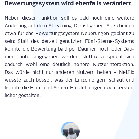
Bewer­tungs­sys­tem wird eben­falls verändert
Neben die­ser Funk­ti­on soll es bald noch eine wei­te­re
Ände­rung auf dem Strea­ming-Dienst geben. So schei­nen
etwa für das Bewer­tungs­sys­tem Neue­run­gen geplant zu
sein: Statt des der­zeit genutz­ten Fünf-Ster­ne-Sys­tems
könn­te die Bewer­tung bald per Dau­men hoch oder Dau­
men run­ter abge­ge­ben wer­den. Net­flix ver­spricht sich
dadurch wohl eine deut­lich höhe­re Nut­zer­inter­ak­ti­on.
Das wür­de nicht nur ande­ren Nut­zern hel­fen – Net­flix
wüss­te auch bes­ser, was der Ein­zel­ne gern schaut und
könn­te die Film- und Seri­en-Emp­feh­lun­gen noch per­sön­
li­cher gestalten.