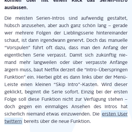
kön­nen User mit einem Klick das Seri­en-Intro
auslassen.
Die meis­ten Seri­en-Intros sind auf­wen­dig gestal­tet,
hübsch anzu­se­hen, aber auch ganz schön lang – gera­de
wer meh­re­re Fol­gen der Lieb­lings­se­rie hin­ter­ein­an­der
schaut, ist dann irgend­wann genervt. Doch das manu­el­le
“Vor­spu­len” führt oft dazu, dass man den Anfang der
eigent­li­chen Serie ver­passt. Damit sich zukünf­tig nie­
mand mehr lang­wei­len oder über ver­pass­te Anfän­ge
ärgern muss, baut Net­flix der­zeit die “Intro-Über­sprin­gen
Funk­ti­on” ein. Hier­bei gibt es dann links über der Menü-
Leis­te einen klei­nen “Skip Intro”-Kasten. Wird die­ser
geklickt, beginnt die Serie sofort. Ein­zig bei der ers­ten
Fol­ge soll die­se Funk­ti­on nicht zur Ver­fü­gung ste­hen –
doch gegen ein ein­ma­li­ges Anse­hen des Intros hat
sicher­lich nie­mand etwas ein­zu­wen­den. Die
ers­ten User
twit­tern
bereits über die neue Funktion.