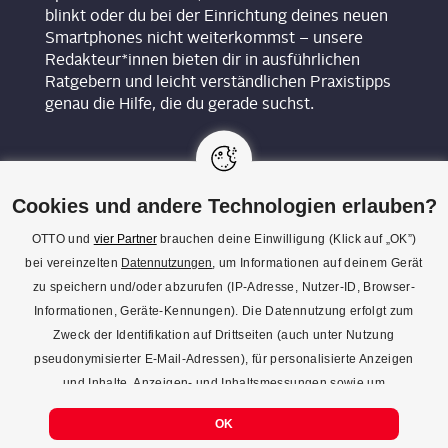
blinkt oder du bei der Einrichtung deines neuen
Smartphones nicht weiterkommst – unsere
Redakteur*innen bieten dir in ausführlichen
Ratgebern und leicht verständlichen Praxistipps
genau die Hilfe, die du gerade suchst.
Cookies und andere Technologien erlauben?
OTTO und
vier Partner
brauchen deine Einwilligung (Klick auf „OK”)
bei vereinzelten
Datennutzungen
, um Informationen auf deinem Gerät
KON­TAKT
zu speichern und/oder abzurufen (IP-Adresse, Nutzer-ID, Browser-
Informationen, Geräte-Kennungen). Die Datennutzung erfolgt zum
REDAK­TI­ON
Zweck der Identifikation auf Drittseiten (auch unter Nutzung
IMPRES­SUM
pseudonymisierter E-Mail-Adressen), für personalisierte Anzeigen
und Inhalte, Anzeigen- und Inhaltsmessungen sowie um
DATENSCHUTZ
Erkenntnisse über Zielgruppen und Produktentwicklungen zu
COOKIE-EINSTELLUNGEN
OK
gewinnen. Mehr Infos zur Einwilligung (inkl. Widerrufsmöglichkeit)