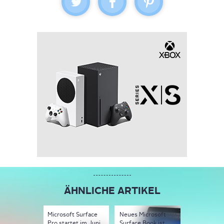
ÄHNLICHE ARTIKEL
Microsoft Surface
Neues Microsoft
Microsoft: 
Pro startet im Juni
Surface Book ist
Surface La