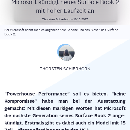
Micro­soft kün­digt neu­es Sur­face Book 2
mit hoher Lauf­zeit an
Thorsten
Schierhorn
-
18.10.2017
Bei Microsoft nennt man es angeblich "die Schöne und das Biest": das Surface
Book 2.
THORSTEN SCHIERHORN
“Power­house Per­for­mance” soll es bie­ten, “kei­ne
Kom­pro­mis­se” habe man bei der Aus­stat­tung
gemacht: Mit die­sen mar­ki­gen Wor­ten hat Micro­soft
die nächs­te Gene­ra­ti­on sei­nes Sur­face Book 2 ange­
kün­digt. Erst­mals gibt es dabei auch ein Modell mit 15