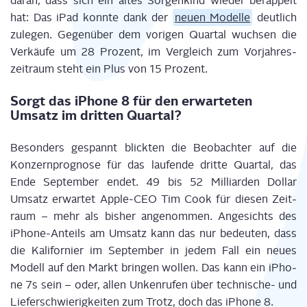
dar­an, dass sich ein altes Sor­gen­kind wie­der berap­pelt
hat: Das iPad konn­te dank der
neu­en Model­le
deut­lich
zule­gen. Gegen­über dem vori­gen Quar­tal wuch­sen die
Ver­käu­fe um 28 Pro­zent, im Ver­gleich zum Vor­jah­res­
zeit­raum steht ein Plus von 15 Prozent.
Sorgt das iPho­ne 8 für den erwar­te­ten
Umsatz im drit­ten Quartal?
Beson­ders gespannt blick­ten die Beob­ach­ter auf die
Kon­zern­pro­gno­se für das lau­fen­de drit­te Quar­tal, das
Ende Sep­tem­ber endet. 49 bis 52 Mil­li­ar­den Dol­lar
Umsatz erwar­tet Apple-CEO Tim Cook für die­sen Zeit­
raum – mehr als bis­her ange­nom­men. Ange­sichts des
iPho­ne-Anteils am Umsatz kann das nur bedeu­ten, dass
die Kali­for­ni­er im Sep­tem­ber in jedem Fall ein neu­es
Modell auf den Markt brin­gen wol­len. Das kann ein iPho­
ne 7s sein – oder, allen Unken­ru­fen über tech­ni­sche- und
Lie­fer­schwie­rig­kei­ten zum Trotz, doch das iPho­ne 8.