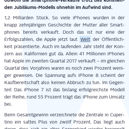
obwohl die Smart­phone-Ver­käu­fe trotz des kom­men­
den Jubi­lä­ums-Modells ohne­hin im Auf­wind sind.
1,2 Mil­li­ar­den Stück. So vie­le iPho­nes wur­den in der
knapp zehn­jäh­ri­gen Geschich­te der Mut­ter aller Smart­
phones bereits ver­kauft. Doch das ist nur eine der
Erfolgs­zah­len, die Apple jetzt laut
Welt
der Öffent­lich­
keit prä­sen­tier­te. Auch im lau­fen­den Jahr steht der Kon­
zern aus Kali­for­ni­en gut da. Allein 41 Mil­lio­nen iPho­nes
hat Apple im zwei­ten Quar­tal 2017 ver­kauft – im glei­chen
Quar­tal des Vor­jah­res waren es noch zwei Pro­zent weni­
ger gewe­sen. Die Span­nung aufs iPho­ne 8 scheint der
Kauf­be­reit­schaft also kei­nen Abbruch zu tun. Im Gegen­
teil: Das iPho­ne 7 ist das bis­lang erfolg­reichs­te Modell
der Rei­he, rund 55 Pro­zent trägt das iPho­ne zum Umsatz
bei.
Beim Gesamt­ge­winn ver­zeich­ne­te die Zen­tra­le in Cup­er­
ti­no ein sat­tes Plus von zwölf Pro­zent. Das liegt auch