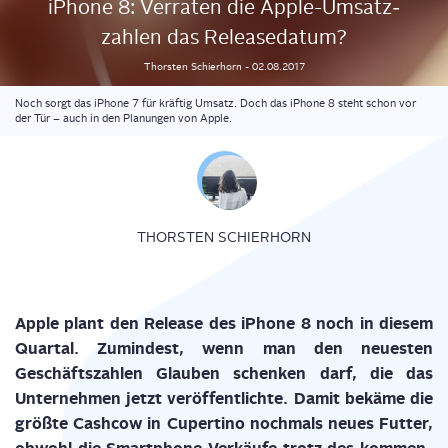
iPho­ne 8: Ver­ra­ten die Apple-Umsatz­
zah­len das Releasedatum?
Thorsten
Schierhorn
-
02.08.2017
Noch sorgt das iPhone 7 für kräftig Umsatz. Doch das iPhone 8 steht schon vor
der Tür – auch in den Planungen von Apple.
THORSTEN SCHIERHORN
Apple plant den Release des iPho­ne 8 noch in die­sem
Quar­tal. Zumin­dest, wenn man den neu­es­ten
Geschäfts­zah­len Glau­ben schen­ken darf, die das
Unter­neh­men jetzt ver­öf­fent­lich­te. Damit bekä­me die
größ­te Cash­cow in Cup­er­ti­no noch­mals neu­es Fut­ter,