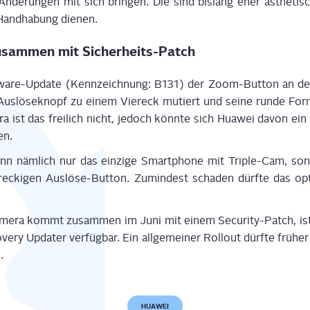
Ände­run­gen mit sich brin­gen. Die sind bis­lang eher ästhe­ti­s
n Hand­ha­bung dienen.
sam­men mit Sicherheits-Patch
ware-Update (Kenn­zeich­nung: B131) der Zoom-But­ton an den 
us­lö­se­knopf zu einem Vier­eck mutiert und sei­ne run­de Form 
a ist das frei­lich nicht, jedoch könn­te sich Hua­wei davon ei
en.
 näm­lich nur das ein­zi­ge Smart­phone mit Tri­ple-Cam, son­d
cki­gen Aus­lö­se-But­ton. Zumin­dest scha­den dürf­te das opti­
e­ra kommt zusam­men im Juni mit einem Secu­ri­ty-Patch, ist b
ry Upda­ter ver­füg­bar. Ein all­ge­mei­ner Roll­out dürf­te frü­he
.
HUAWEI