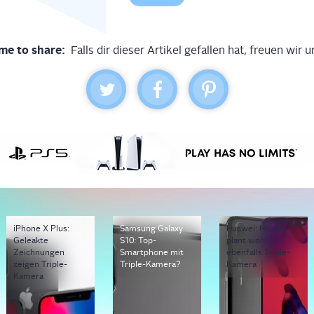
me to share:
Falls dir dieser Artikel gefallen hat, freuen wir u
iPhone X Plus:
Samsung Galaxy
Huawei: Honor
Geleakte
S10: Top-
plant wohl
Zeichnungen
Smartphone mit
ebenfalls Triple-
zeigen Triple-
Triple-Kamera?
Kamera
Kamera