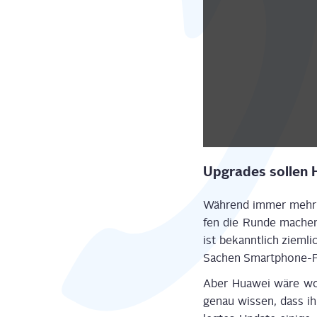
Upgrades sol­len 
Wäh­rend immer mehr L
fen die Run­de machen,
ist bekannt­lich ziem­
Sachen Smart­phone-Fo
Aber Hua­wei wäre woh
genau wis­sen, dass ih