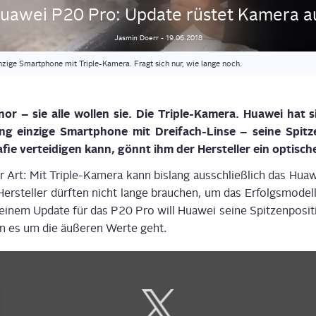
ua­wei P20 Pro: Update rüs­tet Kame­ra a
Jasmin
Doerr
-
19.06.2018
inzige Smartphone mit Triple-Kamera. Fragt sich nur, wie lange noch.
r – sie alle wol­len sie. Die Tri­ple-Kame­ra. Hua­wei hat 
g ein­zi­ge Smart­phone mit Drei­fach-Lin­se – sei­ne Spit­zen
ie ver­tei­di­gen kann, gönnt ihm der Her­stel­ler ein opti­sc
rer Art: Mit Tri­ple-Kame­ra kann bis­lang aus­schließ­lich das Hu
r­stel­ler dürf­ten nicht lan­ge brau­chen, um das Erfolgs­mo­del
 einem Update für das P20 Pro will Hua­wei sei­ne Spit­zen­po­si­ti­o
n es um die äuße­ren Wer­te geht.
Display
content
from
X