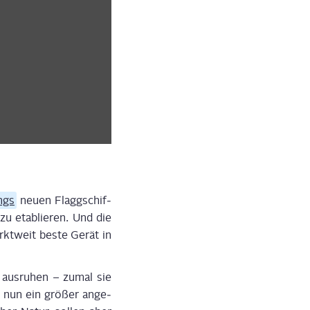
ngs
neu­en Flagg­schif­
u eta­blie­ren. Und die
kt­weit bes­te Gerät in
aus­ru­hen – zumal sie
l nun ein grö­ßer ange­