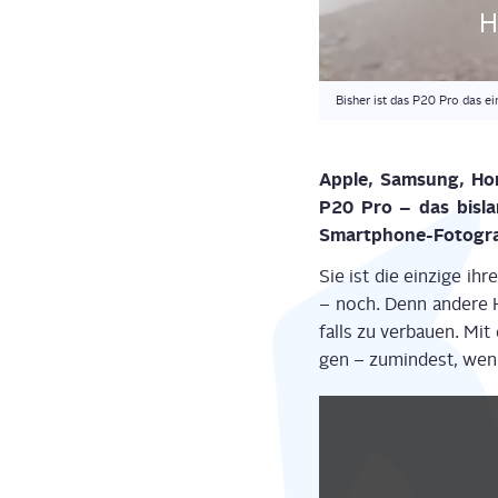
H
Bisher ist das P20 Pro das e
Apple, Sam­sung, Hono
P20 Pro – das bis­lan
Smart­phone-Foto­gra­f
Sie ist die ein­zi­ge ih
– noch. Denn ande­re He
falls zu ver­bau­en. Mit
gen – zumin­dest, wen