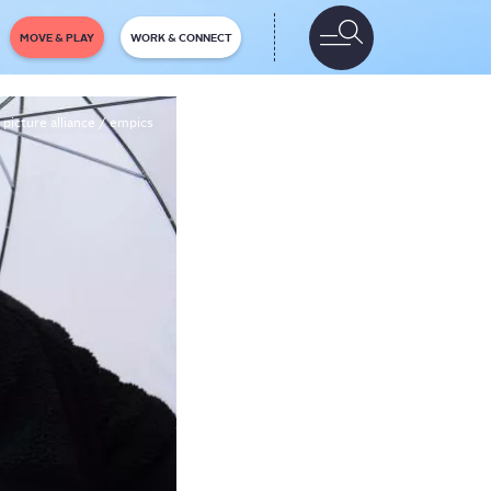
MOVE & PLAY
WORK & CONNECT
picture alliance / empics