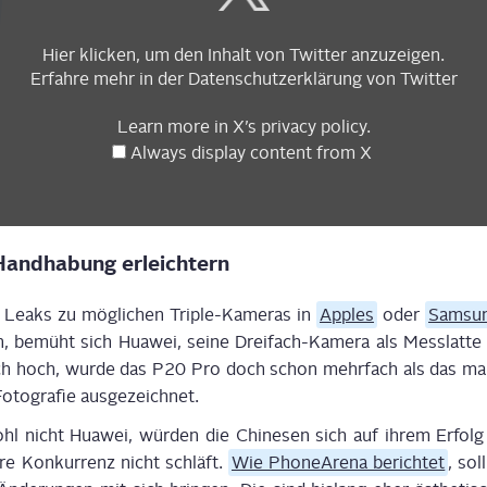
Hier kli­cken, um den Inhalt von Twit­ter anzuzeigen.
Erfah­re mehr in der
Daten­schutz­er­klä­rung
von Twitter
Learn more in
X’s pri­va­cy poli­cy
.
Always dis­play con­tent from X
Hand­ha­bung erleichtern
eaks zu mög­li­chen Tri­ple-Kame­ras in
App­les
oder
Sam­su
 bemüht sich Hua­wei, sei­ne Drei­fach-Kame­ra als Mess­lat­te z
lich hoch, wur­de das P20 Pro doch schon mehr­fach als das mar
to­gra­fie ausgezeichnet.
l nicht Hua­wei, wür­den die Chi­ne­sen sich auf ihrem Erfolg 
re Kon­kur­renz nicht schläft.
Wie Pho­ne­A­re­na berich­tet
, sol