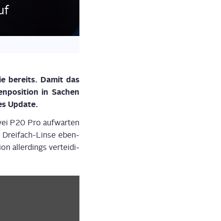
uf
sie bereits. Damit das
­po­si­ti­on in Sachen
hes Update.
a­wei P20 Pro auf­war­ten
l Drei­fach-Lin­se eben­
n aller­dings ver­tei­di­