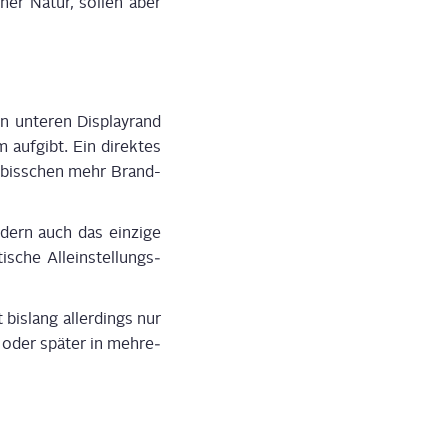
cher Natur, sol­len aber
unte­ren Dis­play­rand
auf­gibt. Ein direk­tes
n biss­chen mehr Brand-
ern auch das ein­zi­ge
sche Allein­stel­lungs­
is­lang aller­dings nur
r oder spä­ter in meh­re­