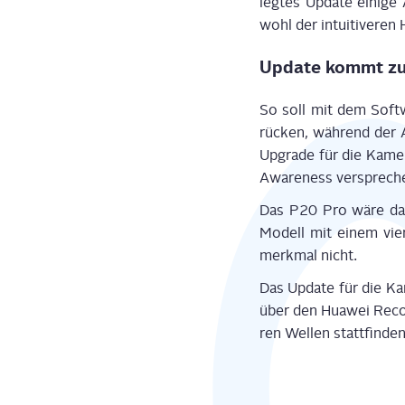
leg­tes Update eini­ge 
wohl der intui­ti­ve­re
Update kommt zu
So soll mit dem Soft­
rücken, wäh­rend der A
Upgrade für die Kame­r
Awa­re­ness versprech
Das P20 Pro wäre dann
Modell mit einem vier­e
merk­mal nicht.
Das Update für die Kam
über den Hua­wei Reco­ve
ren Wel­len stattfinden