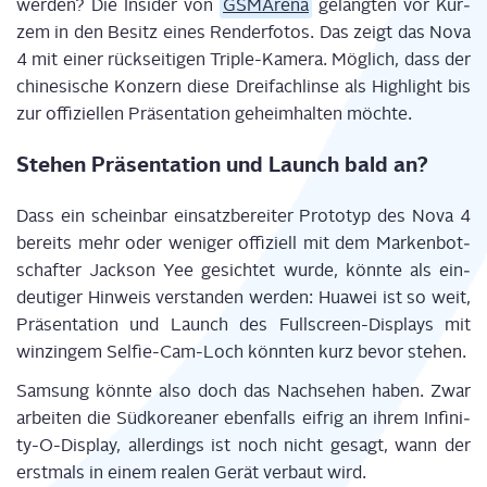
wer­den? Die Insi­der von
GSMA­re­na
gelang­ten vor Kur­
zem in den Besitz eines Ren­der­fo­tos. Das zeigt das Nova
4 mit einer rück­sei­ti­gen Tri­ple-Kame­ra. Mög­lich, dass der
chi­ne­si­sche Kon­zern die­se Drei­fach­lin­se als High­light bis
zur offi­zi­el­len Prä­sen­ta­ti­on geheim­hal­ten möchte.
Ste­hen Prä­sen­ta­ti­on und Launch bald an?
Dass ein schein­bar ein­satz­be­rei­ter Pro­to­typ des Nova 4
bereits mehr oder weni­ger offi­zi­ell mit dem Mar­ken­bot­
schaf­ter Jack­son Yee gesich­tet wur­de, könn­te als ein­
deu­ti­ger Hin­weis ver­stan­den wer­den: Hua­wei ist so weit,
Prä­sen­ta­ti­on und Launch des Full­screen-Dis­plays mit
win­zin­gem Sel­fie-Cam-Loch könn­ten kurz bevor stehen.
Sam­sung könn­te also doch das Nach­se­hen haben. Zwar
arbei­ten die Süd­ko­rea­ner eben­falls eif­rig an ihrem Infi­ni­
ty-O-Dis­play, aller­dings ist noch nicht gesagt, wann der
erst­mals in einem rea­len Gerät ver­baut wird.