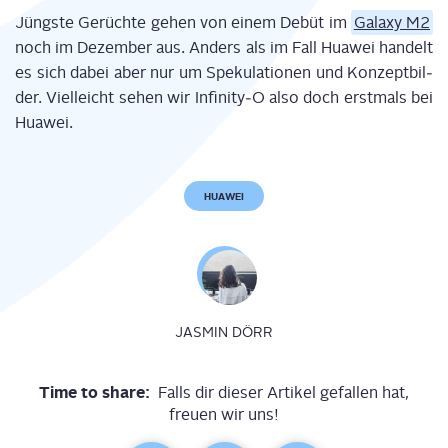
Jüngs­te Gerüch­te gehen von einem Debüt im
Gala­xy M2
noch im Dezem­ber aus. Anders als im Fall Hua­wei han­delt
es sich dabei aber nur um Spe­ku­la­tio­nen und Kon­zept­bil­
der. Viel­leicht sehen wir Infinity‑O also doch erst­mals bei
Huawei.
HUAWEI
JASMIN DÖRR
Time to share:
Falls dir dieser Artikel gefallen hat,
freuen wir uns!