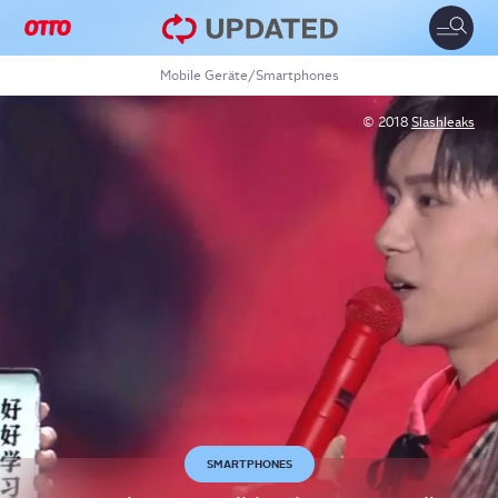
Toggle
naviga
Mobile Geräte
/
Smartphones
© 2018
Slashleaks
SMARTPHONES