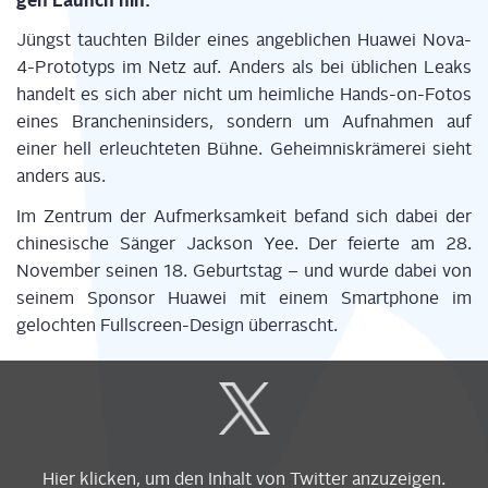
gen Launch hin.
Jüngst tauch­ten Bil­der eines angeb­li­chen Hua­wei Nova-
4-Pro­to­typs im Netz auf. Anders als bei übli­chen Leaks
han­delt es sich aber nicht um heim­li­che Hands-on-Fotos
eines Bran­chen­in­si­ders, son­dern um Auf­nah­men auf
einer hell erleuch­te­ten Büh­ne. Geheim­nis­krä­me­rei sieht
anders aus.
Im Zen­trum der Auf­merk­sam­keit befand sich dabei der
chi­ne­si­sche Sän­ger Jack­son Yee. Der fei­er­te am 28.
Novem­ber sei­nen 18. Geburts­tag – und wur­de dabei von
sei­nem Spon­sor Hua­wei mit einem Smart­phone im
geloch­ten Full­screen-Design überrascht.
Display
content
from
X
Hier kli­cken, um den Inhalt von Twit­ter anzuzeigen.