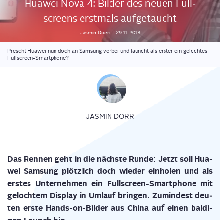
Hua­wei Nova 4: Bil­der des neu­en Full­
screens erst­mals aufgetaucht
Jasmin
Doerr
-
29.11.2018
Prescht Huawei nun doch an Samsung vorbei und launcht als erster ein gelochtes
Fullscreen-Smartphone?
JASMIN DÖRR
Das Ren­nen geht in die nächs­te Run­de: Jetzt soll Hua­
wei Sam­sung plötz­lich doch wie­der ein­ho­len und als
ers­tes Unter­neh­men ein Full­screen-Smart­phone mit
geloch­tem Dis­play in Umlauf brin­gen. Zumin­dest deu­
ten ers­te Hands-on-Bil­der aus Chi­na auf einen bal­di­