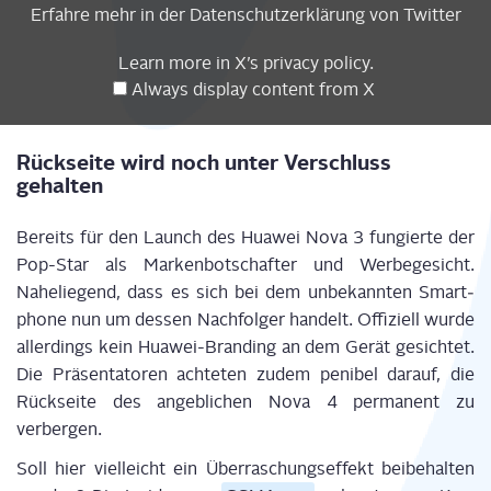
Erfah­re mehr in der
Daten­schutz­er­klä­rung
von Twitter
Learn more in
X’s pri­va­cy poli­cy
.
Always dis­play con­tent from X
Rück­sei­te wird noch unter Ver­schluss
gehalten
Bereits für den Launch des Hua­wei Nova 3 fun­gier­te der
Pop-Star als Mar­ken­bot­schaf­ter und Wer­be­ge­sicht.
Nahe­lie­gend, dass es sich bei dem unbe­kann­ten Smart­
phone nun um des­sen Nach­fol­ger han­delt. Offi­zi­ell wur­de
aller­dings kein Hua­wei-Bran­ding an dem Gerät gesich­tet.
Die Prä­sen­ta­to­ren ach­te­ten zudem peni­bel dar­auf, die
Rück­sei­te des angeb­li­chen Nova 4 per­ma­nent zu
verbergen.
Soll hier viel­leicht ein Über­ra­schungs­ef­fekt bei­be­hal­ten