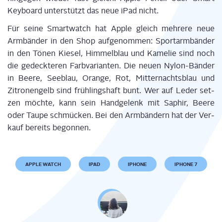
Key­board unter­stützt das neue iPad nicht.
Für sei­ne Smart­watch hat Apple gleich meh­re­re neue
Arm­bän­der in den Shop auf­ge­nom­men: Sport­arm­bän­der
in den Tönen Kie­sel, Him­mel­blau und Kame­lie sind noch
die gedeck­te­ren Farb­va­ri­an­ten. Die neu­en Nylon-Bän­der
in Bee­re, See­blau, Oran­ge, Rot, Mit­ter­nachts­blau und
Zitro­nen­gelb sind früh­lings­haft bunt. Wer auf Leder set­
zen möch­te, kann sein Hand­ge­lenk mit Saphir, Bee­re
oder Tau­pe schmü­cken. Bei den Arm­bän­dern hat der Ver­
kauf bereits begonnen.
APPLE WATCH
IPAD
IPHONE
IPHONE 7