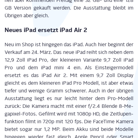
nen aber kom­men­den Frei­tag eine 32 GB- und eine 128
GB Ver­si­on gekauft wer­den. Die Aus­stat­tung bleibt im
Übri­gen aber gleich.
Neu­es iPad ersetzt iPad Air 2
Neu im Shop ist hin­ge­gen das iPad. Auch hier beginnt der
Ver­kauf am 24. März. Das neue iPad reiht sich neben dem
12,9 Zoll iPad Pro, der klei­ne­ren Vari­an­te 9,7 Zoll iPad
Pro und dem iPad mini 4 ein. Als Ein­stei­ger­mo­dell
ersetzt es das iPad Air 2. Mit einem 9,7 Zoll Dis­play
gleicht es dem klei­ne­ren iPad Pro Modell, ist aber etwas
tie­fer und weni­ge Gramm schwe­rer. Auch in der übri­gen
Aus­stat­tung liegt es nur leicht hin­ter dem Pro-Modell
zurück: Die Kame­ra macht mit einer f/2.4 Blen­de 8‑Me­
ga­pi­xel-Fotos. Gefilmt wird mit 1080p HD, die Zeit­lu­pen­
funk­ti­on filmt in 720p mit 120 fps. Die Face­Time Kame­ra
bie­tet sogar nur 1,2 MP. Beim Akku sind bei­de Model­le
hin­ge­gen wie­der fast gleich. Apple Pen­cil oder Smart