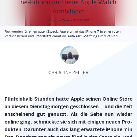
ne-Edi­ti­on und neue Apple Watch
Armbänder
Christine
Zeller
-
21.03.2017
Rot werden für einen guten Zweck: Apple bringt das iPhone 7 in einer roten
Version heraus und unterstützt damit die Anti-AIDS-Stiftung Product Red.
CHRISTINE ZELLER
Fünf­ein­halb Stun­den hat­te Apple sei­nen Online Store
an die­sem Diens­tag­mor­gen geschlos­sen – und die Zeit
anschei­nend gut genutzt. Als die Sei­te nun wie­der
online ging, schmück­te sie sich mit eini­gen neu­en Pro­
duk­ten. Dar­un­ter auch das lang erwar­te­te iPho­ne 7 in