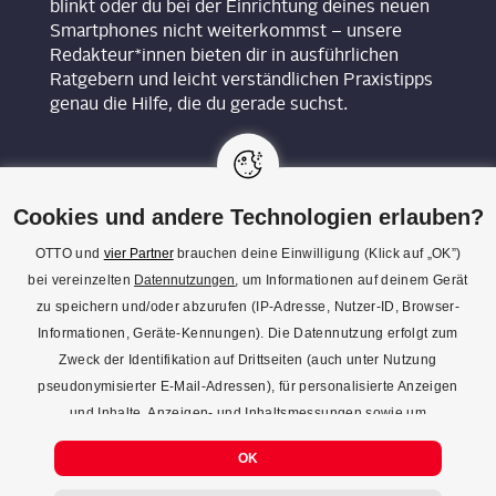
blinkt oder du bei der Einrichtung deines neuen
Smartphones nicht weiterkommst – unsere
Redakteur*innen bieten dir in ausführlichen
Ratgebern und leicht verständlichen Praxistipps
genau die Hilfe, die du gerade suchst.
Cookies und andere Technologien erlauben?
OTTO und
vier Partner
brauchen deine Einwilligung (Klick auf „OK”)
bei vereinzelten
Datennutzungen
, um Informationen auf deinem Gerät
KON­TAKT
zu speichern und/oder abzurufen (IP-Adresse, Nutzer-ID, Browser-
Informationen, Geräte-Kennungen). Die Datennutzung erfolgt zum
REDAK­TI­ON
Zweck der Identifikation auf Drittseiten (auch unter Nutzung
IMPRES­SUM
pseudonymisierter E-Mail-Adressen), für personalisierte Anzeigen
und Inhalte, Anzeigen- und Inhaltsmessungen sowie um
DATENSCHUTZ
Erkenntnisse über Zielgruppen und Produktentwicklungen zu
COOKIE-EINSTELLUNGEN
OK
gewinnen. Mehr Infos zur Einwilligung (inkl. Widerrufsmöglichkeit)
und zu Einstellungsmöglichkeiten gibt’s jederzeit
hier
. Mit Klick auf