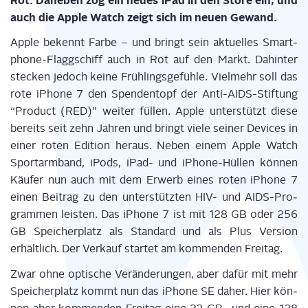
Rot. Dane­ben zog ein neu­es iPad in den Store ein, und
auch die Apple Watch zeigt sich im neu­en Gewand.
Apple bekennt Far­be – und bringt sein aktu­el­les Smart­
phone-Flagg­schiff auch in Rot auf den Markt. Dahin­ter
ste­cken jedoch kei­ne Früh­lings­ge­füh­le. Viel­mehr soll das
rote iPho­ne 7 den Spen­den­topf der Anti-AIDS-Stif­tung
“Pro­duct (RED)” wei­ter fül­len. Apple unter­stützt die­se
bereits seit zehn Jah­ren und bringt vie­le sei­ner Devices in
einer roten Edi­ti­on her­aus. Neben einem Apple Watch
Sport­arm­band, iPods, iPad- und iPho­ne-Hül­len kön­nen
Käu­fer nun auch mit dem Erwerb eines roten iPho­ne 7
einen Bei­trag zu den unter­stütz­ten HIV- und AIDS-Pro­
gram­men leis­ten. Das iPho­ne 7 ist mit 128 GB oder 256
GB Spei­cher­platz als Stan­dard und als Plus Ver­si­on
erhält­lich. Der Ver­kauf star­tet am kom­men­den Freitag.
Zwar ohne opti­sche Ver­än­de­run­gen, aber dafür mit mehr
Spei­cher­platz kommt nun das iPho­ne SE daher. Hier kön­