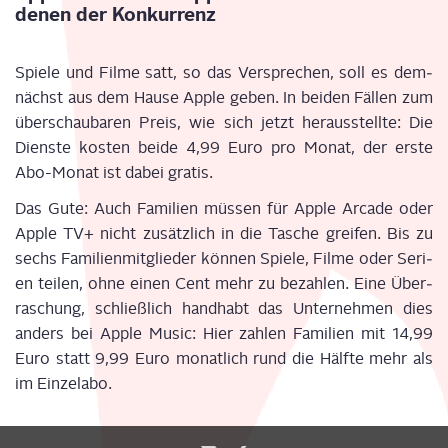
denen der Konkurrenz
Spie­le und Fil­me satt, so das Ver­spre­chen, soll es dem­
nächst aus dem Hau­se Apple geben. In bei­den Fäl­len zum
über­schau­ba­ren Preis, wie sich jetzt her­aus­stell­te: Die
Diens­te kos­ten bei­de 4,99 Euro pro Monat, der ers­te
Abo-Monat ist dabei gratis.
Das Gute: Auch Fami­li­en müs­sen für Apple Arca­de oder
Apple TV+ nicht zusätz­lich in die Tasche grei­fen. Bis zu
sechs Fami­li­en­mit­glie­der kön­nen Spie­le, Fil­me oder Seri­
en tei­len, ohne einen Cent mehr zu bezah­len. Eine Über­
ra­schung, schließ­lich hand­habt das Unter­neh­men dies
anders bei Apple Music: Hier zah­len Fami­li­en mit 14,99
Euro statt 9,99 Euro monat­lich rund die Hälf­te mehr als
im Einzelabo.
Display