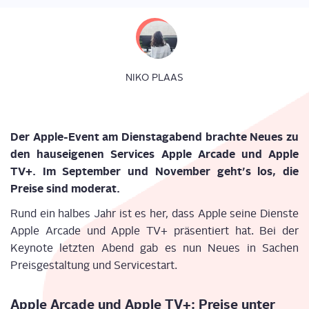
NIKO PLAAS
Der Apple-Event am Diens­tag­abend brach­te Neu­es zu
den haus­ei­ge­nen Ser­vices Apple Arca­de und Apple
TV+. Im Sep­tem­ber und Novem­ber geht’s los, die
Prei­se sind moderat.
Rund ein hal­bes Jahr ist es her, dass Apple sei­ne Diens­te
Apple Arca­de und Apple TV+ prä­sen­tiert hat. Bei der
Key­note letz­ten Abend gab es nun Neu­es in Sachen
Preis­ge­stal­tung und Servicestart.
Apple Arca­de und Apple TV+: Prei­se unter