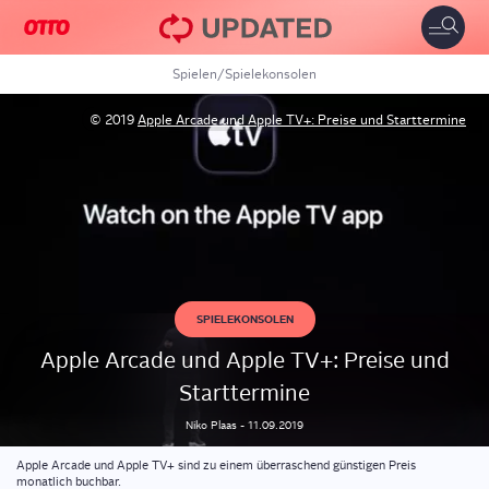
Toggle
naviga
Spielen
/
Spielekonsolen
© 2019
Apple Arcade und Apple TV+: Preise und Starttermine
SPIELEKONSOLEN
Apple Arca­de und Apple TV+: Prei­se und
Starttermine
Niko
Plaas
-
11.09.2019
Apple Arcade und Apple TV+ sind zu einem überraschend günstigen Preis
monatlich buchbar.