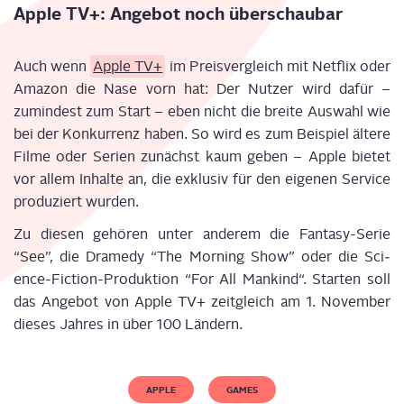
Apple TV+: Ange­bot noch überschaubar
Auch wenn
Apple TV+
im Preis­ver­gleich mit Net­flix oder
Ama­zon die Nase vorn hat: Der Nut­zer wird dafür –
zumin­dest zum Start – eben nicht die brei­te Aus­wahl wie
bei der Kon­kur­renz haben. So wird es zum Bei­spiel älte­re
Fil­me oder Seri­en zunächst kaum geben – Apple bie­tet
vor allem Inhal­te an, die exklu­siv für den eige­nen Ser­vice
pro­du­ziert wurden.
Zu die­sen gehö­ren unter ande­rem die Fan­ta­sy-Serie
“See”, die Dra­me­dy “The Mor­ning Show” oder die Sci­
ence-Fic­tion-Pro­duk­ti­on “For All Man­kind“. Star­ten soll
das Ange­bot von Apple TV+ zeit­gleich am 1. Novem­ber
die­ses Jah­res in über 100 Ländern.
APPLE
GAMES