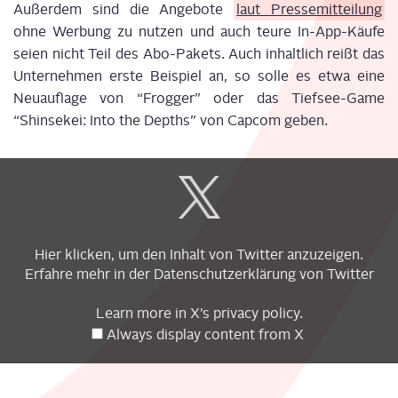
Außer­dem sind die Ange­bo­te
laut Pres­se­mit­tei­lung
ohne Wer­bung zu nut­zen und auch teu­re In-App-Käu­fe
sei­en nicht Teil des Abo-Pakets. Auch inhalt­lich reißt das
Unter­neh­men ers­te Bei­spiel an, so sol­le es etwa eine
Neu­auf­la­ge von “Frog­ger” oder das Tief­see-Game
“Shins­e­kei: Into the Depths” von Cap­com geben.
Display
content
from
X
Hier kli­cken, um den Inhalt von Twit­ter anzuzeigen.
Erfah­re mehr in der
Daten­schutz­er­klä­rung
von Twitter
Learn more in
X’s pri­va­cy poli­cy
.
Always dis­play con­tent from X