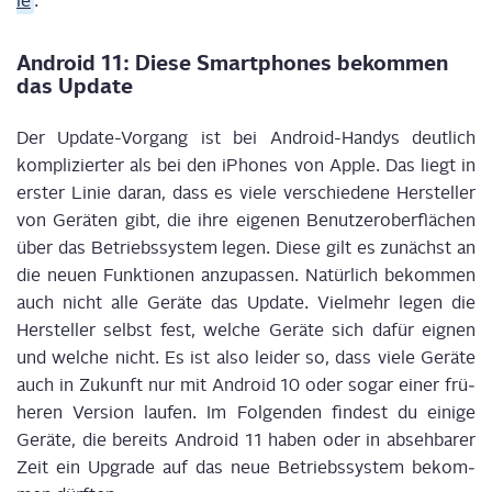
le
.
Android 11: Die­se Smart­phones bekom­men
das Update
Der Update-Vor­gang ist bei Android-Han­dys deut­lich
kom­pli­zier­ter als bei den iPho­nes von Apple. Das liegt in
ers­ter Linie dar­an, dass es vie­le ver­schie­de­ne Her­stel­ler
von Gerä­ten gibt,
die ihre eige­nen Benut­zer­ober­flä­chen
über das Betriebs­sys­tem legen. Die­se gilt es zunächst an
die neu­en Funk­tio­nen anzu­pas­sen. Natür­lich bekom­men
auch nicht alle Gerä­te das Update. Viel­mehr legen die
Her­stel­ler selbst fest, wel­che Gerä­te sich dafür eig­nen
und wel­che nicht. Es ist also lei­der so, dass vie­le Gerä­te
auch in Zukunft nur mit Android 10 oder sogar einer frü­
he­ren Ver­si­on lau­fen. Im Fol­gen­den fin­dest du eini­ge
Gerä­te, die bereits Android 11 haben oder in abseh­ba­rer
Zeit ein Upgrade auf das neue Betriebs­sys­tem bekom­