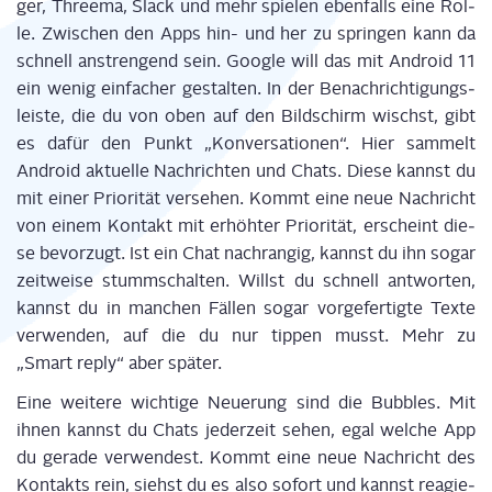
ger, Three­ma, Slack und mehr spie­len eben­falls eine Rol­
le. Zwi­schen den Apps hin- und her zu sprin­gen kann da
schnell anstren­gend sein. Goog­le will das mit Android 11
ein wenig ein­fa­cher gestal­ten. In der Benach­rich­ti­gungs­
leis­te, die du von oben auf den Bild­schirm wischst, gibt
es dafür den Punkt „Kon­ver­sa­tio­nen“. Hier sam­melt
Android aktu­el­le Nach­rich­ten und Chats. Die­se kannst du
mit einer Prio­ri­tät ver­se­hen. Kommt eine neue Nach­richt
von einem Kon­takt mit erhöh­ter Prio­ri­tät, erscheint die­
se bevor­zugt. Ist ein Chat nach­ran­gig, kannst du ihn sogar
zeit­wei­se stumm­schal­ten. Willst du schnell ant­wor­ten,
kannst du in
man­chen
Fäl­len sogar vor­ge­fer­tig­te Tex­te
ver­wen­den, auf die du nur tip­pen musst. Mehr zu
„Smart
rep­ly
“ aber später.
Eine wei­te­re wich­ti­ge Neue­rung sind die Bubbles. Mit
ihnen kannst du Chats jeder­zeit sehen, egal wel­che App
du gera­de ver­wen­dest. Kommt eine neue Nach­richt des
Kon­takts rein, siehst du es also sofort und kannst reagie­