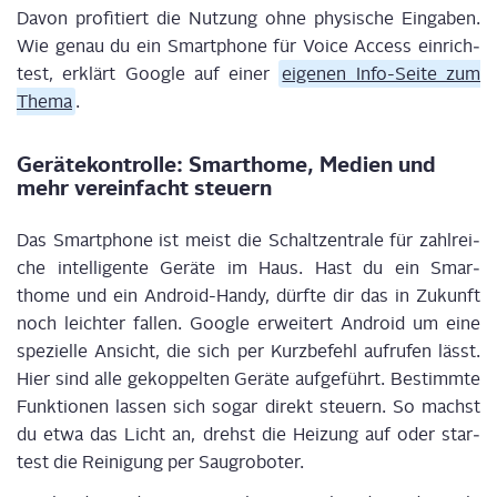
Davon pro­fi­tiert die
Nut­zung ohne phy­si­sche Ein­ga­ben.
Wie genau du ein Smart­phone für Voice Access ein­rich­
test, erklärt Goog­le auf einer
eige­nen Info-Sei­te zum
The­ma
.
Gerä­te­kon­trol­le: Smar­thome, Medi­en und
mehr ver­ein­facht steuern
Das Smart­phone ist meist die Schalt­zen­tra­le für zahl­rei­
che intel­li­gen­te Gerä­te im Haus. Hast du ein Smar­
thome und ein Android-Han­dy, dürf­te dir das in Zukunft
noch leich­ter fal­len. Goog­le erwei­tert Android um eine
spe­zi­el­le Ansicht, die sich per Kurz­be­fehl auf­ru­fen lässt.
Hier sind alle gekop­pel­ten Gerä­te auf­ge­führt. Bestimm­te
Funk­tio­nen las­sen sich sogar direkt steu­ern. So machst
du etwa das Licht an, drehst die Hei­zung auf oder star­
test die Rei­ni­gung per Saugroboter.