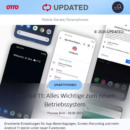
Toggle
naviga
Mobile Geräte
/
Smartphones
© 2020 UPDATED
SMARTPHONES
Android 11: Alles Wich­ti­ge zum neu­en
Betriebssystem
Thomas
Bott
-
08.01.2021
Erweiterte Einstellungen für App-Berechtigungen, Screen-Recording und mehr:
Android 11 steckt voller neuer Funktionen.