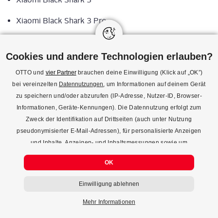
Xiao­mi Black Shark 3 Pro
Xiao­mi Black Shark 3S
Cookies und andere Technologien erlauben?
Xiao­mi Mi 10 Youth Edition
OTTO und
vier Partner
brauchen deine Einwilligung (Klick auf „OK”)
Xiao­mi Mi CC9 Pro
bei vereinzelten
Datennutzungen
, um Informationen auf deinem Gerät
zu speichern und/oder abzurufen (IP-Adresse, Nutzer-ID, Browser-
Xiao­mi Mi Note 10
Informationen, Geräte-Kennungen). Die Datennutzung erfolgt zum
Zweck der Identifikation auf Drittseiten (auch unter Nutzung
Xiao­mi Mi Note 10 Pro
pseudonymisierter E-Mail-Adressen), für personalisierte Anzeigen
und Inhalte, Anzeigen- und Inhaltsmessungen sowie um
Xiao­mi Mi Note 10 Lite
Erkenntnisse über Zielgruppen und Produktentwicklungen zu
OK
gewinnen. Mehr Infos zur Einwilligung (inkl. Widerrufsmöglichkeit)
Xiao­mi Mi 10 Lite 5G
und zu Einstellungsmöglichkeiten gibt’s jederzeit
hier
. Mit Klick auf
Einwilligung ablehnen
Xiao­mi Mi 9
den Button "Einwilligung ablehnen" kannst du deine Einwilligung
jederzeit ablehnen.
Mehr Informationen
Xiao­mi Mi 9 Pro