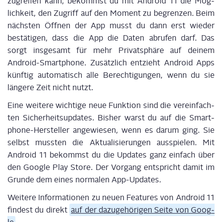
zugrei­fen kann, bekommst du mit Android 11 die Mög­
lich­keit, den Zugriff auf den Moment zu begren­zen. Beim
nächs­ten Öff­nen der App musst du dann erst wie­der
bestä­ti­gen, dass die App die Daten abru­fen darf. Das
sorgt ins­ge­samt für mehr Pri­vat­sphä­re auf dei­nem
Android-Smart­phone. Zusätz­lich ent­zieht Android Apps
künf­tig auto­ma­tisch alle Berech­ti­gun­gen, wenn du sie
län­ge­re Zeit nicht nutzt.
Eine wei­te­re wich­ti­ge neue Funk­ti­on sind die ver­ein­fach­
ten Sicher­heits­up­dates. Bis­her warst du auf die Smart­
phone-Her­stel­ler ange­wie­sen, wenn es dar­um ging. Sie
selbst muss­ten die Aktua­li­sie­run­gen aus­spie­len. Mit
Android 11 bekommst du die Updates ganz ein­fach über
den Goog­le Play Store. Der Vor­gang ent­spricht damit im
Grun­de dem eines nor­ma­len App-Updates.
Wei­te­re Infor­ma­tio­nen zu neu­en Fea­tures von Android 11
fin­dest du direkt
auf der dazu­ge­hö­ri­gen Sei­te von Goog­