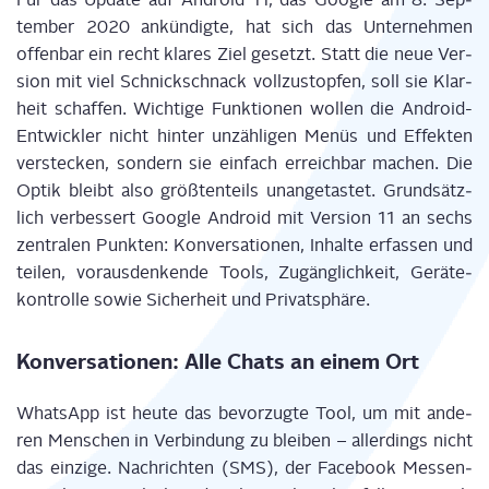
tem­ber 2020 ankün­dig­te, hat sich das Unter­neh­men
offen­bar ein recht kla­res Ziel gesetzt. Statt die neue Ver­
si­on mit viel Schnick­schnack voll­zu­stop­fen, soll sie Klar­
heit schaf­fen. Wich­ti­ge Funk­tio­nen wol­len die Android-
Ent­wick­ler nicht hin­ter unzäh­li­gen Menüs und Effek­ten
ver­ste­cken, son­dern sie ein­fach erreich­bar machen. Die
Optik bleibt also größ­ten­teils unan­ge­tas­tet. Grund­sätz­
lich ver­bes­sert Goog­le Android mit Ver­si­on 11 an sechs
zen­tra­len Punk­ten: Kon­ver­sa­tio­nen, Inhal­te erfas­sen und
tei­len, vor­aus­den­ken­de Tools, Zugäng­lich­keit, Gerä­te­
kon­trol­le sowie Sicher­heit und Privatsphäre.
Kon­ver­sa­tio­nen: Alle Chats an einem Ort
Whats­App ist heu­te das bevor­zug­te Tool, um mit ande­
ren Men­schen in Ver­bin­dung zu blei­ben – aller­dings nicht
das ein­zi­ge. Nach­rich­ten (SMS), der Face­book Mes­sen­