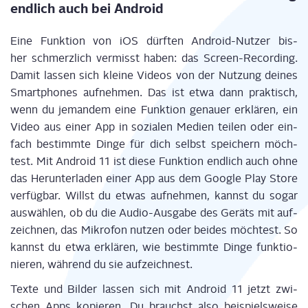
end­lich auch bei Android
Eine Funk­ti­on von iOS dürf­ten Android-Nut­zer
bis­
her
schmerz­lich ver­misst haben: das Screen-Recor­ding.
Damit las­sen sich klei­ne Vide­os von der Nut­zung dei­nes
Smart­phones auf­neh­men. Das ist etwa dann prak­tisch,
wenn du jeman­dem eine Funk­ti­on genau­er erklä­ren, ein
Video aus einer App in sozia­len Medi­en tei­len oder ein­
fach bestimm­te Din­ge für dich selbst spei­chern möch­
test. Mit Android 11 ist die­se Funk­ti­on end­lich auch ohne
das Her­un­ter­la­den einer App aus dem Goog­le Play Store
ver­füg­bar. Willst du etwas auf­neh­men, kannst du sogar
aus­wäh­len, ob du die Audio-Aus­ga­be des Geräts mit auf­
zeich­nen, das Mikro­fon nut­zen oder bei­des möch­test. So
kannst du etwa erklä­ren, wie bestimm­te Din­ge funk­tio­
nie­ren, wäh­rend du sie aufzeichnest.
Tex­te und Bil­der las­sen sich mit Android 11 jetzt zwi­
schen Apps kopie­ren. Du brauchst also bei­spiels­wei­se