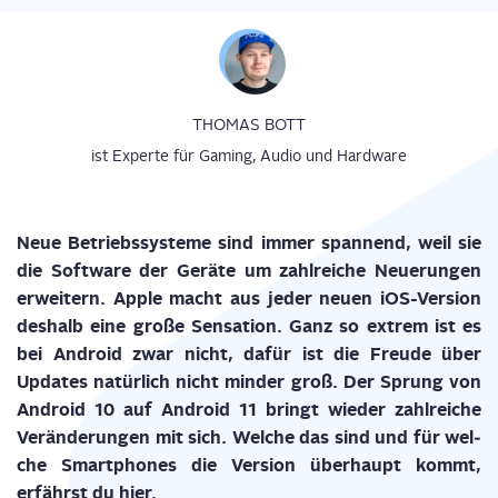
THOMAS BOTT
ist Experte für Gaming, Audio und Hardware
Neue Betriebs­sys­te­me sind immer span­nend, weil sie
die Soft­ware der Gerä­te um zahl­rei­che Neue­run­gen
erwei­tern. Apple macht aus jeder neu­en iOS-Ver­si­on
des­halb eine gro­ße Sen­sa­ti­on. Ganz so extrem ist es
bei Android zwar nicht, dafür ist die Freu­de über
Updates natür­lich nicht min­der groß. Der Sprung von
Android 10 auf Android 11 bringt wie­der zahl­rei­che
Ver­än­de­run­gen mit sich. Wel­che das sind und für wel­
che Smart­phones die Ver­si­on über­haupt kommt,
erfährst du hier.