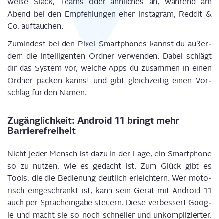
wei­se Slack, Teams oder ähn­li­ches an, wäh­rend am
Abend bei den Emp­feh­lun­gen eher Insta­gram, Red­dit &
Co. auftauchen.
Zumin­dest bei den Pixel-Smart­phones kannst du außer­
dem die intel­li­gen­ten Ord­ner ver­wen­den. Dabei schlägt
dir das Sys­tem vor, wel­che Apps du zusam­men in einen
Ord­ner packen kannst und gibt gleich­zei­tig einen Vor­
schlag für den Namen.
Zugäng­lich­keit: Android 11 bringt mehr
Barrierefreiheit
Nicht jeder Mensch ist dazu in der Lage, ein Smart­phone
so zu nut­zen, wie es gedacht ist. Zum Glück gibt es
Tools, die die Bedie­nung deut­lich erleich­tern. Wer moto­
risch ein­ge­schränkt ist, kann sein Gerät mit Android 11
auch per Sprach­ein­ga­be steu­ern. Die­se ver­bes­sert Goog­
le und macht sie so noch schnel­ler und unkom­pli­zier­ter.