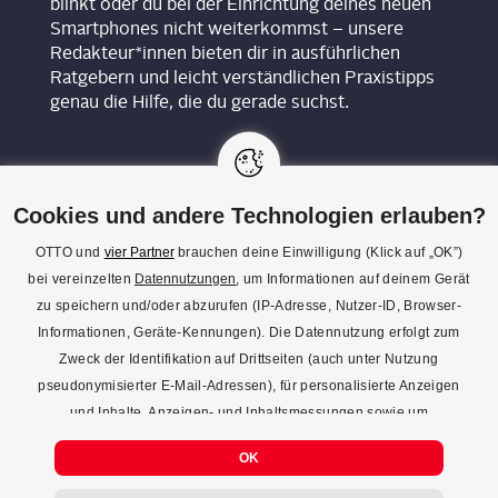
blinkt oder du bei der Einrichtung deines neuen
Smartphones nicht weiterkommst – unsere
Redakteur*innen bieten dir in ausführlichen
Ratgebern und leicht verständlichen Praxistipps
genau die Hilfe, die du gerade suchst.
Cookies und andere Technologien erlauben?
OTTO und
vier Partner
brauchen deine Einwilligung (Klick auf „OK”)
bei vereinzelten
Datennutzungen
, um Informationen auf deinem Gerät
KON­TAKT
zu speichern und/oder abzurufen (IP-Adresse, Nutzer-ID, Browser-
Informationen, Geräte-Kennungen). Die Datennutzung erfolgt zum
REDAK­TI­ON
Zweck der Identifikation auf Drittseiten (auch unter Nutzung
IMPRES­SUM
pseudonymisierter E-Mail-Adressen), für personalisierte Anzeigen
und Inhalte, Anzeigen- und Inhaltsmessungen sowie um
DATENSCHUTZ
Erkenntnisse über Zielgruppen und Produktentwicklungen zu
COOKIE-EINSTELLUNGEN
OK
gewinnen. Mehr Infos zur Einwilligung (inkl. Widerrufsmöglichkeit)
und zu Einstellungsmöglichkeiten gibt’s jederzeit
hier
. Mit Klick auf