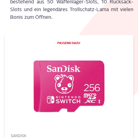
bestehend aus 50 Waf­fen­la­ger-Slots, 10 Ruck­sack-
Slots und ein legen­dä­res Troll­schatz-Lama mit vie­len
Bonis zum Öff­nen.
PAS­SEND DAZU
SANDISK