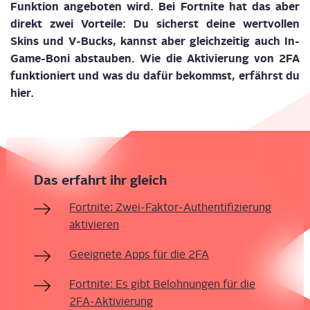
Funk­ti­on ange­bo­ten wird. Bei
Fort­ni­te
hat das aber
direkt zwei Vor­tei­le: Du sicherst dei­ne wert­vol­len
Skins und V‑Bucks, kannst aber gleich­zei­tig auch In-
Game-Boni abstau­ben. Wie die Akti­vie­rung von 2FA
funk­tio­niert und was du dafür bekommst, erfährst du
hier.
Das erfahrt ihr gleich
Fort­ni­te: Zwei-Fak­tor-Authen­ti­fi­zie­rung
aktivieren
Geeig­ne­te Apps für die 2FA
Fort­ni­te: Es gibt Beloh­nun­gen für die
2FA-Aktivierung