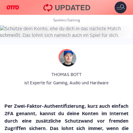
GAMING
Toggle
naviga
Fort­ni­te: So rich­test du die Zwei-Fak­tor-
Spielen
/
Gaming
Authen­ti­fi­zie­rung ein
© 2024 Getty Images
Thomas
Bott
-
02.05.2024
THOMAS BOTT
ist Experte für Gaming, Audio und Hardware
Per Zwei-Fak­tor-Authen­ti­fi­zie­rung, kurz auch ein­fach
2FA genannt, kannst du dei­ne Kon­ten i
m
Inter­net
durch eine zusätz­li­che Schutz­wand vor frem­den
Zugrif­fen sichern. Das lohnt sich immer, wenn die