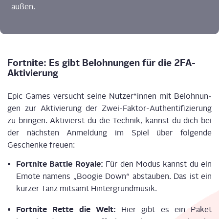
außen.
Fort­ni­te: Es gibt Beloh­nun­gen für die 2FA-
Aktivierung
Epic Games ver­sucht sei­ne Nutzer*innen mit Beloh­nun­
gen zur Akti­vie­rung der Zwei-Fak­tor-Authen­ti­fi­zie­rung
zu brin­gen. Akti­vierst du die Tech­nik, kannst du dich bei
der nächs­ten Anmel­dung im Spiel über fol­gen­de
Geschen­ke freu­en:
Fort­ni­te Batt­le Roya­le:
Für den Modus kannst du ein
Emo­te namens „Boo­gie Down“ abstau­ben. Das ist ein
kur­zer Tanz mit­samt Hin­ter­grund­mu­sik.
Fort­ni­te Ret­te die Welt:
Hier gibt es ein Paket