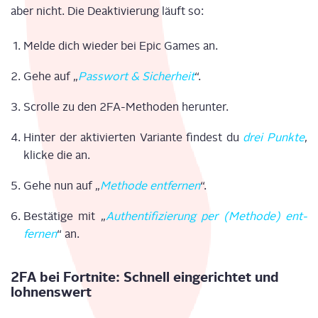
aber nicht. Die Deak­ti­vie­rung läuft so:
Mel­de dich wie­der bei Epic Games an.
Gehe auf „
Pass­wort & Sicher­heit
“.
Scrol­le zu den 2FA-Metho­den her­un­ter.
Hin­ter der akti­vier­ten Vari­an­te fin­dest du
drei Punk­te
,
kli­cke die an.
Gehe nun auf „
Metho­de ent­fer­nen
“.
Bestä­ti­ge mit „
Authen­ti­fi­zie­rung per (Metho­de) ent­
fer­nen
“ an.
2FA bei Fort­ni­te: Schnell ein­ge­rich­tet und
lohnenswert