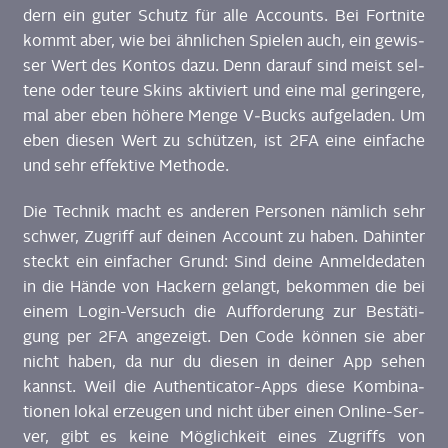
dern ein guter Schutz für alle Accounts. Bei Fort­ni­te
kommt aber, wie bei ähn­li­chen Spie­len auch, ein gewis­
ser Wert des Kon­tos dazu. Denn dar­auf sind meist sel­
te­ne oder teu­re Skins akti­viert und eine mal gerin­ge­re,
mal aber eben höhe­re Men­ge V‑Bucks auf­ge­la­den. Um
eben die­sen Wert zu schüt­zen, ist 2FA eine ein­fa­che
und sehr effek­ti­ve Metho­de.
Die Tech­nik macht es ande­ren Per­so­nen näm­lich sehr
schwer, Zugriff auf dei­nen Account zu haben. Dahin­ter
steckt ein ein­fa­cher Grund: Sind dei­ne Anmel­de­da­ten
in die Hän­de von Hackern gelangt, bekom­men die bei
einem Log­in-Ver­such die Auf­for­de­rung zur Bestä­ti­
gung per 2FA ange­zeigt. Den Code kön­nen sie aber
nicht haben, da nur du die­sen in dei­ner App sehen
kannst. Weil die Authen­ti­ca­tor-Apps die­se Kom­bi­na­
tio­nen lokal erzeu­gen und nicht über einen Online-Ser­
ver, gibt es kei­ne Mög­lich­keit eines Zugriffs von