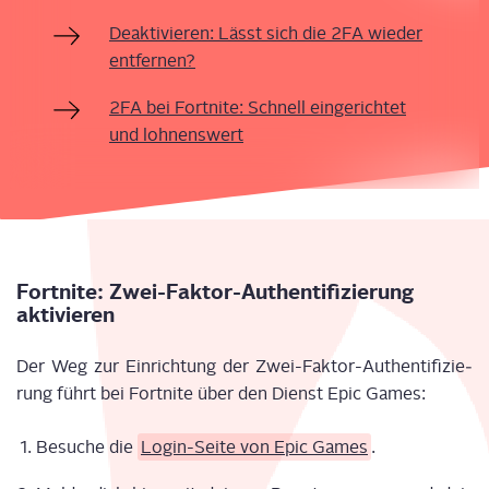
Deak­ti­vie­ren: Lässt sich die 2FA wie­der
entfernen?
2FA bei Fort­ni­te: Schnell ein­ge­rich­tet
und lohnenswert
Fort­ni­te: Zwei-Fak­tor-Authen­ti­fi­zie­rung
aktivieren
Der Weg zur Ein­rich­tung der Zwei-Fak­tor-Authen­ti­fi­zie­
rung führt bei Fort­ni­te über den Dienst Epic Games:
Besu­che die
Log­in-Sei­te von Epic Games
.