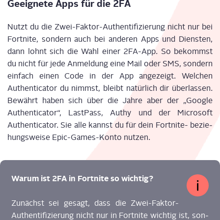
Geeig­ne­te Apps für die 2FA
Nutzt du die Zwei-Fak­tor-Authen­ti­fi­zie­rung nicht nur bei
Fort­ni­te
, son­dern auch bei ande­ren Apps und Diens­ten,
dann lohnt sich die Wahl einer 2FA-App. So bekommst
du nicht für jede Anmel­dung eine Mail oder SMS, son­dern
ein­fach einen Code in der App ange­zeigt. Wel­chen
Authen­ti­ca­tor du nimmst, bleibt natür­lich dir über­las­sen.
Bewährt haben sich über die Jah­re aber der „Goog­le
Authen­ti­ca­tor“,
Last­Pass
,
Authy
und der Micro­soft
Authen­ti­ca­tor. Sie alle kannst du für dein
Fort­ni­te
- bezie­
hungs­wei­se Epic-Games-Kon­to nutzen.
War­um ist 2FA in Fort­ni­te so wichtig?
Zunächst sei gesagt, dass die Zwei-Fak­tor-
Authen­ti­fi­zie­rung nicht nur in Fort­ni­te wich­tig ist, son­