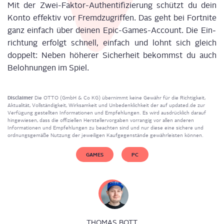
Mit der Zwei-Fak­tor-Authen­ti­fi­zie­rung schützt du dein
Kon­to effek­tiv vor Fremd­zu­grif­fen. Das geht bei
Fort­ni­te
ganz ein­fach über dei­nen Epic-Games-Account. Die Ein­
rich­tung erfolgt schnell, ein­fach und lohnt sich gleich
dop­pelt: Neben höhe­rer Sicher­heit bekommst du auch
Beloh­nun­gen im Spiel.
Disclaimer
Die OTTO (GmbH & Co KG) übernimmt keine Gewähr für die Richtigkeit,
Aktualität, Vollständigkeit, Wirksamkeit und Unbedenklichkeit der auf updated.de zur
Verfügung gestellten Informationen und Empfehlungen. Es wird ausdrücklich darauf
hingewiesen, dass die offiziellen Herstellervorgaben vorrangig vor allen anderen
Informationen und Empfehlungen zu beachten sind und nur diese eine sichere und
ordnungsgemäße Nutzung der jeweiligen Kaufgegenstände gewährleisten können.
GAMES
PC
THOMAS BOTT