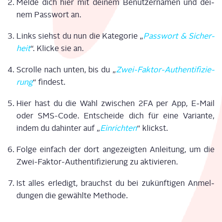
Mel­de dich hier mit dei­nem Benut­zer­na­men und dei­
nem Pass­wort an.
Links siehst du nun die Kate­go­rie „
P
ass­wort & Sicher­
heit
“. Kli­cke sie an.
Scrol­le nach unten, bis du „
Zwei-Fak­tor-Authen­ti­fi­zie­
rung
“
fin­dest.
Hier hast du die Wahl zwi­schen 2FA per App, E‑Mail
oder SMS-Code. Ent­schei­de dich für eine Vari­an­te,
indem du dahin­ter auf „
Ein­rich­ten
“ klickst.
Fol­ge ein­fach der dort ange­zeig­ten Anlei­tung, um die
Zwei-Fak­tor-Authen­ti­fi­zie­rung zu akti­vie­ren.
Ist alles erle­digt, brauchst du bei zukünf­ti­gen Anmel­
dun­gen die gewähl­te Metho­de.