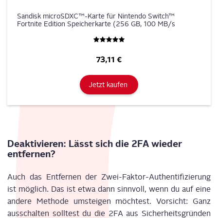
Sandisk microSDXC™-Karte für Nintendo Switch™
Fortnite Edition Speicherkarte (256 GB, 100 MB/s
Lesegeschwindigkeit)
73,11 €
Jetzt kaufen
Deak­ti­vie­ren: Lässt sich die 2FA wie­der
entfernen?
Auch das Ent­fer­nen der Zwei-Fak­tor-Authen­ti­fi­zie­rung
ist mög­lich. Das ist etwa dann sinn­voll, wenn du auf eine
ande­re Metho­de umstei­gen möch­test. Vor­sicht: Ganz
aus­schal­ten soll­test du die 2FA aus Sicher­heits­grün­den