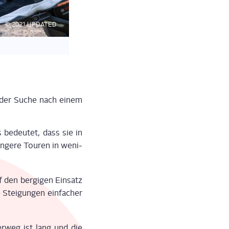
© 2021 UPDATED
…fehlt die Fede­rung am Hin­ter­rad, das Heck ist also hart.
ei der Suche nach einem
 bedeu­tet, dass sie in
n­ge­re Tou­ren in weni­
 den ber­gi­gen Ein­satz
Stei­gun­gen ein­fa­cher
r­weg ist lang und die