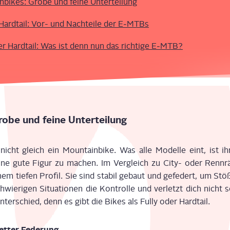
n­bikes: Gro­be und fei­ne Unterteilung
 Hard­tail: Vor- und Nach­tei­le der E‑MTBs
der Hard­tail: Was ist denn nun das rich­ti­ge E‑MTB?
ro­be und fei­ne Unterteilung
 nicht gleich ein Moun­tain­bike. Was alle Model­le eint, ist ih
ne gute Figur zu machen. Im Ver­gleich zu City- oder Renn­r
einem tie­fen Pro­fil. Sie sind sta­bil gebaut und gefe­dert, um St
wie­ri­gen Situa­tio­nen die Kon­trol­le und ver­letzt dich nich
nter­schied, denn es gibt die Bikes als Ful­ly oder Hardtail.
let­ter Federung