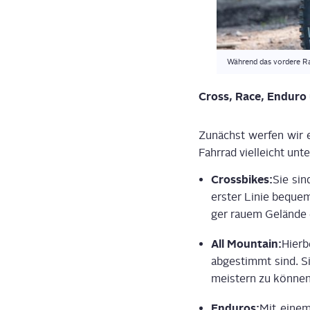
© 2021 UPDATED
chend.
Wäh­rend das vor­de­re R
Cross, Race, Endu­ro
Zunächst wer­fen wir e
Fahr­rad viel­leicht u
Cross­bikes:
Sie sin
ers­ter Linie bequem 
ger rau­em Gelän­de 
All Moun­tain:
Hier­
abge­stimmt sind. Si
meis­tern zu können
Endu­ros:
Mit einem