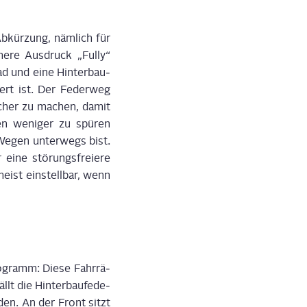
bkür­zung, näm­lich für
he­re Aus­druck „Ful­ly“
ad und eine Hin­ter­bau­
ert ist. Der Feder­weg
i­cher zu machen, damit
en weni­ger zu spü­ren
 Wegen unter­wegs bist.
eine stö­rungs­freie­re
ist ein­stell­bar, wenn
­gramm: Die­se Fahr­rä­
t die Hin­ter­bau­fe­de­
den. An der Front sitzt