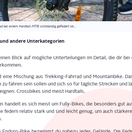
ad bei einem Hard­tail-MTB voll­stän­dig gefe­dert ist…
 und ande­re Unterkategorien
inen Blick auf mög­li­che Unter­tei­lun­gen im Detail, die dir b
nterkommen.
d eine Mischung aus Trek­king-Fahr­rad und Moun­tain­bike. Das
zu fah­ren sein sol­len und sich so für täg­li­che Stre­cken und lä
eig­nen. Cross­bikes sind meist Hardtails.
bei han­delt es sich meist um Ful­ly-Bikes, die beson­ders gut auf
e federn rela­tiv stark und sind leicht genug, um auch stär­ke­re 
.
 Endu­ro-Bike bezwingst du nahe­zu jedes Gelän­de. Die Fede