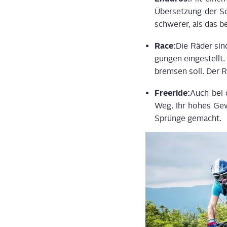
Über­set­zung der Sc
schwe­rer, als das b
Race:
Die Räder sind
gun­gen ein­ge­stellt
brem­sen soll. Der R
Freeri­de:
Auch bei 
Weg. Ihr hohes Gewic
Sprün­ge gemacht.