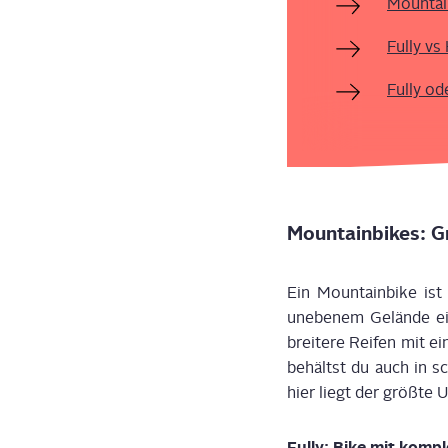
Moun­tai
Ful­ly vs
Ful­ly o
Moun­tain­bikes: G
Ein Moun­tain­bike ist
unebe­nem Gelän­de ei
brei­te­re Rei­fen mit 
behältst du auch in sch
hier liegt der größ­te U
Ful­ly: Bike mit kom­p