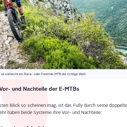
r, ist viel­leicht ein Race- oder Freeri­de-MTB die rich­ti­ge Wahl.
l: Vor- und Nach­tei­le der E‑MTBs
en Blick so schei­nen mag, ist das Ful­ly durch sei­ne dop­pel­t
mehr haben bei­de Sys­te­me ihre Vor- und Nachteile: