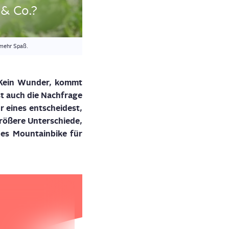
l & Co.?
mehr Spaß.
. Kein Wun­der, kommt
t auch die Nach­fra­ge
 eines ent­schei­dest,
ö­ße­re Unter­schie­de,
hes Moun­tain­bike für