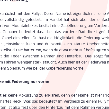
 zunächst mit den Ful­lys. Deren Name ist eigent­lich nur eine A
lso voll­stän­dig gefe­dert. Im Han­del hat sich aber der ein­fa­c
Art von Moun­tain­bikes besitzt eine Gabel­fe­de­rung am Vor­der­r
. Genau­er bedeu­tet das, dass das vor­de­re Rad direkt gefe­d
 Gabel ein­stel­len. Du hast die Mög­lich­keit, die Fede­rung we
r „ein­sin­ken“ kann und du somit auch star­ke Uneben­hei­t
 stellst du sie här­ter ein, wenn du etwa mehr auf befes­tig­ten
zt die Feder zwi­schen Rah­men und Hin­ter­bau. Das sorgt für 
m Fah­ren weni­ger stark staucht. Auch hier ist der Feder­weg me
ßem Spiel­raum wie bei der Gabel­fe­de­rung vorne.
bike mit Fede­rung nur vorne
bt es kei­ne Abkür­zung zu erklä­ren, denn der Name ist hier Pro
har­tes Heck. Was das bedeu­tet? Im Ver­gleich zu einem Ful­ly fäll
ten ist also fest über den Hin­ter­bau mit dem Rah­men ver­bun­