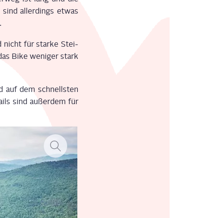
s sind aller­dings etwas
.
 nicht für star­ke Stei­
 das Bike weni­ger stark
d auf dem schnells­ten
tails sind außer­dem für