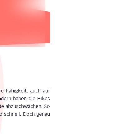
re Fähig­keit, auch auf
ä­dern haben die Bikes
ö­ße abzu­schwä­chen. So
t so schnell. Doch genau