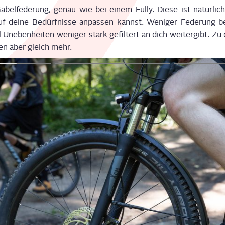
el­fe­de­rung, genau wie bei einem Ful­ly. Die­se ist natür­lich we
 dei­ne Bedürf­nis­se anpas­sen kannst. Weni­ger Fede­rung bed
l Uneben­hei­ten weni­ger stark gefil­tert an dich wei­ter­gibt. Z
­ten aber gleich mehr.