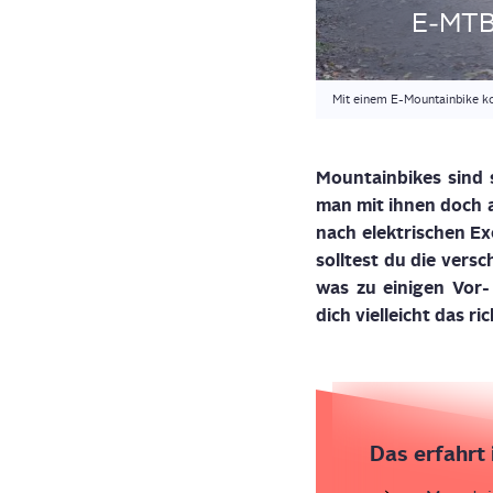
E‑MTBs:
Mit einem E-Mountainbike k
Moun­tain­bikes sind
man mit ihnen doch au
nach elek­tri­schen E
soll­test du die ver­s
was zu eini­gen Vor- 
dich viel­leicht das ric
Das erfahrt 