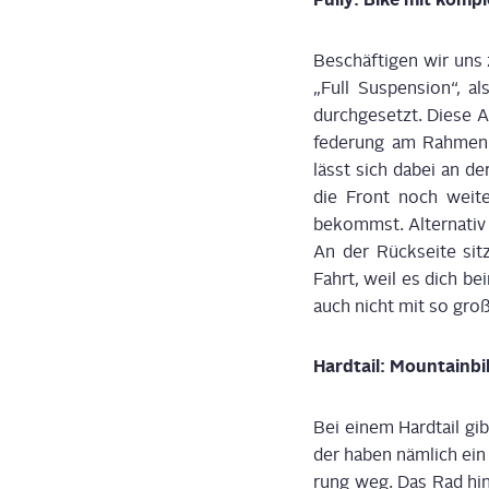
Beschäf­ti­gen wir uns
„Full Sus­pen­si­on“, a
durch­ge­setzt. Die­se 
fe­de­rung am Rah­men
lässt sich dabei an der
die Front noch wei­te
bekommst. Alter­na­tiv
An der Rück­sei­te sit
Fahrt, weil es dich bei
auch nicht mit so gro­
Hard­tail: Moun­tain­
Bei einem Hard­tail gi
der haben näm­lich ein 
rung weg. Das Rad hin­