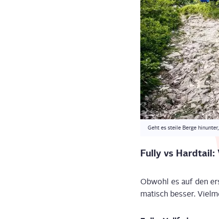
Geht es stei­le Ber­ge hin­un­te
Ful­ly vs Hard­tai
Obwohl es auf den ers­t
ma­tisch bes­ser. Viel­