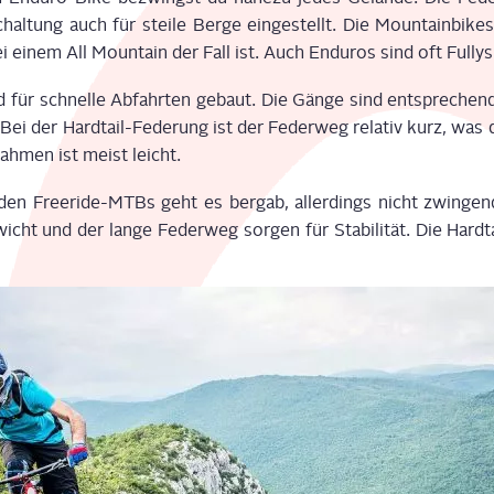
hal­tung auch für stei­le Ber­ge ein­ge­stellt. Die Moun­tain­bike
ei einem All Moun­tain der Fall ist. Auch Endu­ros sind oft Fullys
 für schnel­le Abfahr­ten gebaut. Die Gän­ge sind ent­spre­chend
. Bei der Hard­tail-Fede­rung ist der Feder­weg rela­tiv kurz, was
ah­men ist meist leicht.
den Freeri­de-MTBs geht es berg­ab, aller­dings nicht zwin­gen
ht und der lan­ge Feder­weg sor­gen für Sta­bi­li­tät. Die Hard­