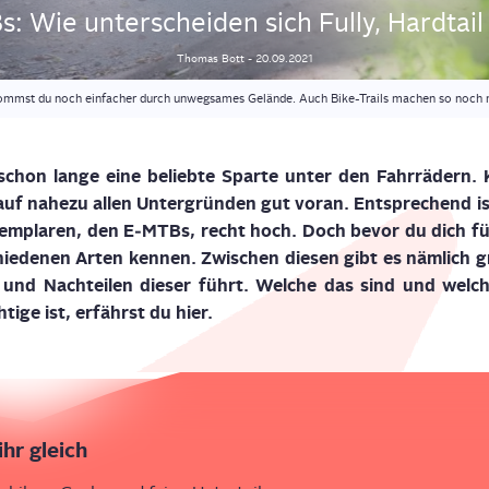
 Wie unter­schei­den sich Ful­ly, Hard­tai
Thomas
Bott
-
20.09.2021
ommst du noch einfacher durch unwegsames Gelände. Auch Bike-Trails machen so noch 
 schon lan­ge eine belieb­te Spar­te unter den Fahr­rä­dern
f nahe­zu allen Unter­grün­den gut vor­an. Ent­spre­chend is
xem­pla­ren, den E‑MTBs, recht hoch. Doch bevor du dich für
chie­de­nen Arten ken­nen. Zwi­schen die­sen gibt es näm­lich gr
und Nach­tei­len die­ser führt. Wel­che das sind und wel­c
h­ti­ge ist, erfährst du hier.
ihr gleich