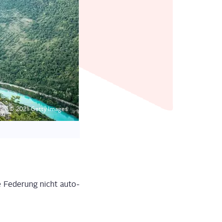
© 2021 Get­ty Images
e Fede­rung nicht auto­