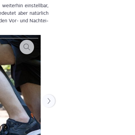
i­ter­hin ein­stell­bar,
eu­tet aber natür­lich
u den Vor- und Nach­tei­