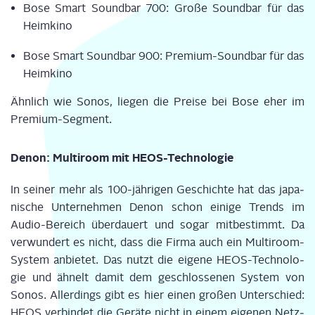
Bose Smart Sound­bar 700: Gro­ße Sound­bar für das
Heimkino
Bose Smart Sound­bar 900: Pre­mi­um-Sound­bar für das
Heimkino
Ähn­lich wie Sonos, lie­gen die Prei­se bei Bose eher im
Premium-Segment.
Denon: Mul­ti­room mit HEOS-Technologie
In sei­ner mehr als 100-jäh­ri­gen Geschich­te hat das japa­
ni­sche Unter­neh­men Denon schon eini­ge Trends im
Audio-Bereich über­dau­ert und sogar mit­be­stimmt. Da
ver­wun­dert es nicht, dass die Fir­ma auch ein Mul­ti­room-
Sys­tem anbie­tet. Das nutzt die eige­ne HEOS-Tech­no­lo­
gie und ähnelt damit dem geschlos­se­nen Sys­tem von
Sonos. Aller­dings gibt es hier einen gro­ßen Unter­schied:
HEOS ver­bin­det die Gerä­te nicht in einem eige­nen Netz­