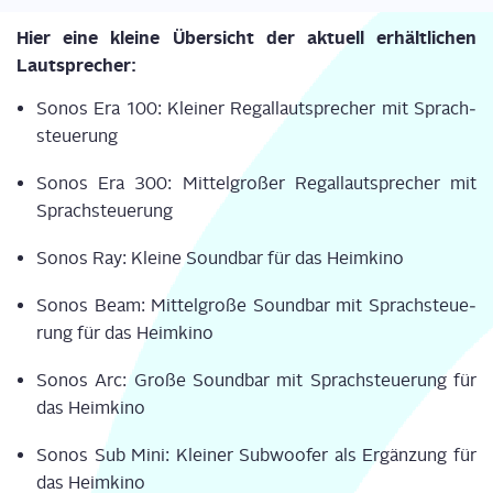
Hier eine klei­ne Über­sicht der aktu­ell erhält­li­chen
Lautsprecher:
Sonos Era 100: Klei­ner Regal­laut­spre­cher mit Sprach­
steue­rung
Sonos Era 300: Mit­tel­gro­ßer Regal­laut­spre­cher mit
Sprach­steue­rung
Sonos Ray: Klei­ne Sound­bar für das Heim­ki­no
Sonos Beam: Mit­tel­gro­ße Sound­bar mit Sprach­steue­
rung für das Heim­ki­no
Sonos Arc: Gro­ße Sound­bar mit Sprach­steue­rung für
das Heim­ki­no
Sonos Sub Mini: Klei­ner Sub­woo­fer als Ergän­zung für
das Heim­ki­no