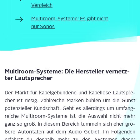
Vergleich
Mul­ti­room-Sys­te­me: Es gibt nicht
nur Sonos
Mul­ti­room-Sys­te­me: Die Her­stel­ler ver­netz­
ter Lautsprecher
Der Markt für kabel­ge­bun­de­ne und kabel­lo­se Laut­spre­
cher ist rie­sig. Zahl­rei­che Mar­ken buh­len um die Gunst
poten­zi­el­ler Kund­schaft. Geht es aller­dings um umfang­
rei­che Mul­ti­room-Sys­te­me ist die Aus­wahl nicht mehr
ganz so groß. In die­sem Bereich tum­meln sich eher grö­
ße­re Auto­ri­tä­ten auf dem Audio-Gebiet. Im Fol­gen­den
erfährst du des­halb mehr zu den Sys­te­men die­ser