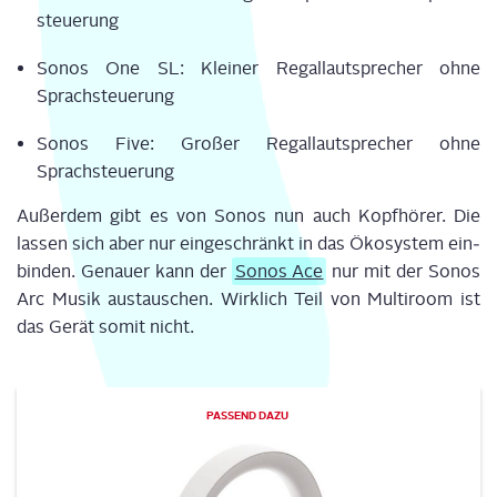
steue­rung
Sonos One SL: Klei­ner Regal­laut­spre­cher ohne
Sprachsteuerung
Sonos Five: Gro­ßer Regal­laut­spre­cher ohne
Sprachsteuerung
Außer­dem gibt es von Sonos nun auch Kopf­hö­rer. Die
las­sen sich aber nur ein­ge­schränkt in das Öko­sys­tem ein­
bin­den.
Genau­er kann der
Sonos Ace
nur mit der Sonos
Arc Musik aus­tau­schen. Wirk­lich Teil von
Mul­ti­room
ist
das Gerät somit nicht.
PAS­SEND DAZU