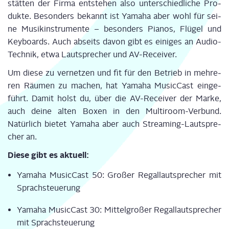
stät­ten der Fir­ma ent­ste­hen also unter­schied­li­che Pro­
duk­te. Beson­ders bekannt ist Yama­ha aber wohl für sei­
ne Musik­in­stru­men­te – beson­ders Pia­nos, Flü­gel und
Key­boards. Auch abseits davon gibt es eini­ges an Audio-
Tech­nik, etwa Laut­spre­cher und AV-Receiver.
Um die­se zu ver­net­zen und fit für den Betrieb in meh­re­
ren Räu­men zu machen, hat Yama­ha Music­Cast ein­ge­
führt. Damit holst du, über die AV-Recei­ver der Mar­ke,
auch dei­ne alten Boxen in den Mul­ti­room-Ver­bund.
Natür­lich bie­tet Yama­ha aber auch Strea­ming-Laut­spre­
cher an.
Die­se gibt es aktuell:
Yama­ha Music­Cast 50: Gro­ßer Regal­laut­spre­cher mit
Sprachsteuerung
Yama­ha Music­Cast 30: Mit­tel­gro­ßer Regal­laut­spre­cher
mit Sprachsteuerung