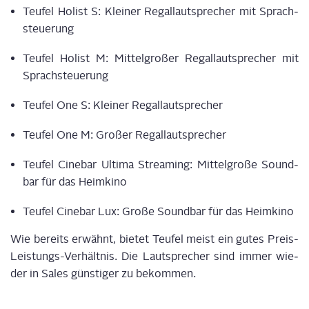
Teu­fel Holist S: Klei­ner Regal­laut­spre­cher mit Sprach­
steue­rung
Teu­fel Holist M: Mit­tel­gro­ßer Regal­laut­spre­cher mit
Sprach­steue­rung
Teu­fel One S: Klei­ner Regal­laut­spre­cher
Teu­fel One M: Gro­ßer Regal­laut­spre­cher
Teu­fel Cine­bar Ulti­ma Strea­ming: Mit­tel­gro­ße Sound­
bar für das Heim­ki­no
Teu­fel Cine­bar Lux: Gro­ße Sound­bar für das Heimkino
Wie bereits erwähnt, bie­tet Teu­fel meist ein gutes Preis-
Leis­tungs-Ver­hält­nis. Die Laut­spre­cher sind immer wie­
der in Sales güns­ti­ger zu bekommen.