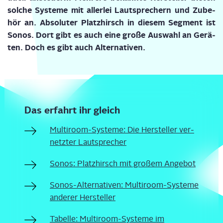
sol­che Sys­te­me mit aller­lei Laut­spre­chern und Zube­
hör an.
Abso­lu­ter Platz­hirsch in die­sem Seg­ment ist
Sonos. Dort gibt es auch eine gro­ße Aus­wahl an Gerä­
ten. Doch es gibt auch Alternativen.
Das erfahrt ihr gleich
Mul­ti­room-Sys­te­me: Die Her­stel­ler ver­
netz­ter Lautsprecher
Sonos: Platz­hirsch mit gro­ßem Angebot
Sonos-Alter­na­ti­ven: Mul­ti­room-Sys­te­me
ande­rer Hersteller
Tabel­le: Mul­ti­room-Sys­te­me im