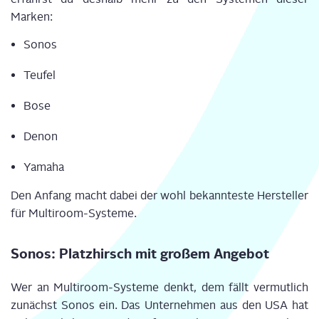
Marken:
Sonos
Teu­fel
Bose
Denon
Yama­ha
Den Anfang macht dabei der wohl bekann­tes­te Her­stel­ler
für Multiroom-Systeme.
Sonos: Platz­hirsch mit gro­ßem Angebot
Wer an Mul­ti­room-Sys­te­me denkt, dem fällt ver­mut­lich
zunächst Sonos ein. Das Unter­neh­men aus den USA hat