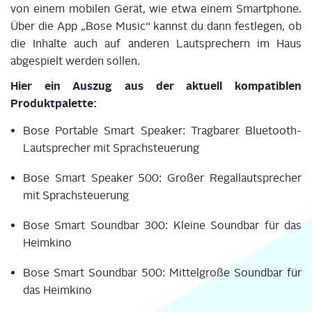
von einem mobi­len Gerät, wie etwa einem Smart­phone.
Über die App „Bose Music“ kannst du dann fest­le­gen, ob
die Inhal­te auch auf ande­ren Laut­spre­chern im Haus
abge­spielt wer­den sollen.
Hier ein Aus­zug aus der aktu­ell kom­pa­ti­blen
Produktpalette:
Bose Por­ta­ble Smart Spea­k­er: Trag­ba­rer Blue­tooth-
Laut­spre­cher mit Sprachsteuerung
Bose Smart Spea­k­er 500: Gro­ßer Regal­laut­spre­cher
mit Sprachsteuerung
Bose Smart Sound­bar 300: Klei­ne Sound­bar für das
Heimkino
Bose Smart Sound­bar 500: Mit­tel­gro­ße Sound­bar für
das Heimkino