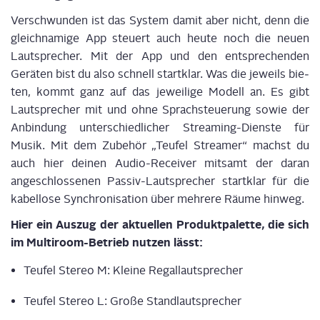
Ver­schwun­den ist das Sys­tem damit aber nicht, denn die
gleich­na­mi­ge App steu­ert auch heu­te noch die neu­en
Laut­spre­cher. Mit der App und den ent­spre­chen­den
Gerä­ten bist du also schnell start­klar. Was die jeweils bie­
ten, kommt ganz auf das jewei­li­ge Modell an. Es gibt
Laut­spre­cher mit und ohne Sprach­steue­rung sowie der
Anbin­dung unter­schied­li­cher Strea­ming-Diens­te für
Musik. Mit dem Zube­hör „Teu­fel Strea­mer“ machst du
auch hier dei­nen Audio-Recei­ver mit­samt der dar­an
ange­schlos­se­nen Pas­siv-Laut­spre­cher start­klar für die
kabel­lo­se Syn­chro­ni­sa­ti­on über meh­re­re Räu­me hinweg.
Hier ein Aus­zug der aktu­el­len Pro­dukt­pa­let­te, die sich
im Mul­ti­room-Betrieb nut­zen lässt:
Teu­fel Ste­reo M: Klei­ne Regal­laut­spre­cher
Teu­fel Ste­reo L: Gro­ße Stand­laut­spre­cher