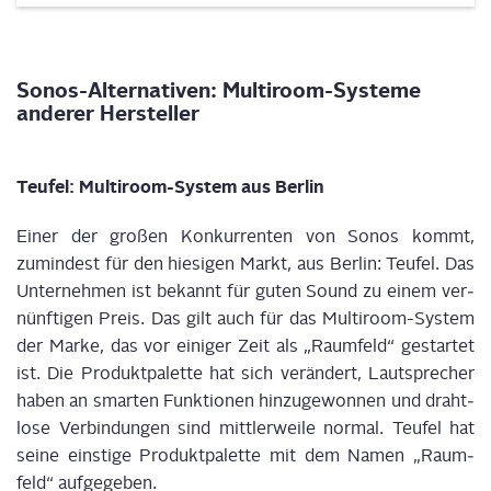
Sonos-Alter­na­ti­ven: Mul­ti­room-Sys­te­me
ande­rer Hersteller
Teu­fel: Mul­ti­room-Sys­tem aus Berlin
Einer der gro­ßen Kon­kur­ren­ten von Sonos kommt,
zumin­dest für den hie­si­gen Markt, aus Ber­lin: Teu­fel. Das
Unter­neh­men ist bekannt für guten Sound zu einem ver­
nünf­ti­gen Preis. Das gilt auch für das Mul­ti­room-Sys­tem
der Mar­ke, das vor eini­ger Zeit als „Raum­feld“ gestar­tet
ist. Die Pro­dukt­pa­let­te hat sich ver­än­dert, Laut­spre­cher
haben an smar­ten Funk­tio­nen hin­zu­ge­won­nen und draht­
lo­se Ver­bin­dun­gen sind mitt­ler­wei­le nor­mal. Teu­fel hat
sei­ne eins­ti­ge Pro­dukt­pa­let­te mit dem Namen „Raum­
feld“ aufgegeben.