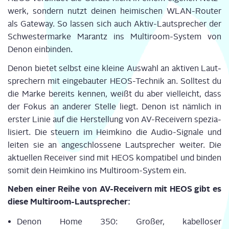
werk, son­dern nutzt dei­nen hei­mi­schen WLAN-Rou­ter
als Gate­way. So las­sen sich auch Aktiv-Laut­spre­cher der
Schwes­ter­mar­ke Marantz ins Mul­ti­room-Sys­tem von
Denon einbinden.
Denon bie­tet selbst eine klei­ne Aus­wahl an akti­ven Laut­
spre­chern mit ein­ge­bau­ter HEOS-Tech­nik an. Soll­test du
die Mar­ke bereits ken­nen, weißt du aber viel­leicht, dass
der Fokus an ande­rer Stel­le liegt. Denon ist näm­lich in
ers­ter Linie auf die Her­stel­lung von AV-Recei­vern spe­zia­
li­siert. Die steu­ern im Heim­ki­no die Audio-Signa­le und
lei­ten sie an ange­schlos­se­ne Laut­spre­cher wei­ter. Die
aktu­el­len Recei­ver sind mit HEOS kom­pa­ti­bel und bin­den
somit dein Heim­ki­no ins Mul­ti­room-Sys­tem ein.
Neben einer Rei­he von AV-Recei­vern mit HEOS gibt es
die­se Multiroom-Lautsprecher:
Denon Home 350: Gro­ßer, kabel­lo­ser