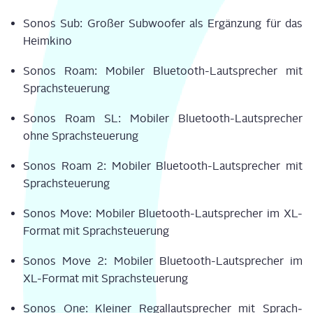
Sonos Sub: Gro­ßer Sub­woo­fer als Ergän­zung für das
Heim­ki­no
Sonos Roam: Mobi­ler Blue­tooth-Laut­spre­cher mit
Sprach­steue­rung
Sonos Roam SL: Mobi­ler Blue­tooth-Laut­spre­cher
ohne Sprach­steue­rung
Sonos Roam 2: Mobi­ler Blue­tooth-Laut­spre­cher mit
Sprach­steue­rung
Sonos Move: Mobi­ler Blue­tooth-Laut­spre­cher im XL-
For­mat mit Sprach­steue­rung
Sonos Move 2: Mobi­ler Blue­tooth-Laut­spre­cher im
XL-For­mat mit Sprach­steue­rung
Sonos One: Klei­ner Regal­laut­spre­cher mit Sprach­