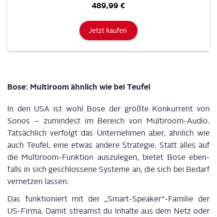
489,99 €
Jetzt kaufen
Bose: Mul­ti­room ähn­lich wie bei Teufel
In den USA ist wohl Bose der größ­te Kon­kur­rent von
Sonos – zumin­dest im Bereich von Mul­ti­room-Audio.
Tat­säch­lich ver­folgt das Unter­neh­men aber, ähn­lich wie
auch Teu­fel, eine etwas ande­re Stra­te­gie. Statt alles auf
die Mul­ti­room-Funk­ti­on aus­zu­le­gen, bie­tet Bose eben­
falls in sich geschlos­se­ne Sys­te­me an, die sich bei Bedarf
ver­net­zen lassen.
Das funk­tio­niert mit der „Smart-Speaker“-Familie der
US-Fir­ma. Damit stream­st du Inhal­te aus dem Netz oder