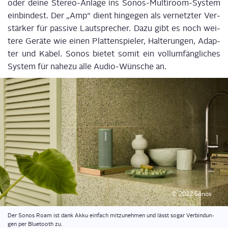
oder dei­ne Ste­reo-Anla­ge ins Sonos-Mul­ti­room-Sys­tem
ein­bin­dest. Der „Amp“ dient hin­ge­gen als ver­netz­ter Ver­
stär­ker für pas­si­ve Laut­spre­cher. Dazu gibt es noch wei­
te­re Gerä­te wie einen Plat­ten­spie­ler, Hal­te­run­gen, Adap­
ter und Kabel. Sonos bie­tet somit ein voll­um­fäng­li­ches
Sys­tem für nahe­zu alle Audio-Wün­sche an.
© 2022 Sonos
Der Sonos Roam ist dank Akku ein­fach mit­zu­neh­men und lässt sogar Ver­bin­dun­
gen per Blue­tooth zu.