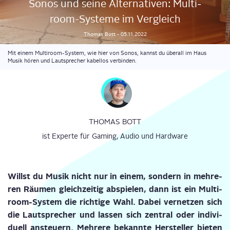
Sonos und sei­ne Alter­na­ti­ven: Mul­ti­
room-Sys­te­me im Vergleich
Thomas
Bott
-
05.11.2022
Mit einem Multiroom-System, wie hier von Sonos, kannst du überall im Haus
Musik hören und Lautsprecher kabellos verbinden.
THOMAS BOTT
ist Experte für Gaming, Audio und Hardware
Willst du Musik nicht nur in einem, son­dern in meh­re­
ren Räu­men gleich­zei­tig abspie­len, dann ist ein
Mul­ti­
room
-Sys­tem die rich­ti­ge Wahl. Dabei ver­net­zen sich
die Laut­spre­cher und las­sen sich zen­tral oder indi­vi­
du­ell ansteu­ern. Meh­re­re bekann­te Her­stel­ler bie­ten