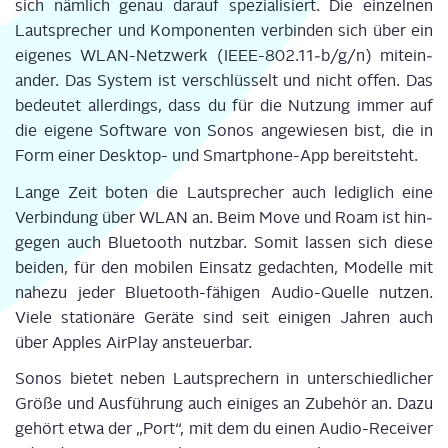
sich näm­lich genau dar­auf spe­zia­li­siert. Die ein­zel­nen
Laut­spre­cher und Kom­po­nen­ten ver­bin­den sich über ein
eige­nes WLAN-Netz­werk (IEEE-802.11‑b/g/n) mit­ein­
an­der. Das Sys­tem ist ver­schlüs­selt und nicht offen. Das
bedeu­tet aller­dings, dass du für die Nut­zung immer auf
die eige­ne Soft­ware von Sonos ange­wie­sen bist, die in
Form einer Desk­top- und Smart­phone-App bereitsteht.
Lan­ge Zeit boten die Laut­spre­cher auch ledig­lich eine
Ver­bin­dung über WLAN an. Beim Move und Roam ist hin­
ge­gen auch Blue­tooth nutz­bar. Somit las­sen sich die­se
bei­den, für den mobi­len Ein­satz gedach­ten, Model­le mit
nahe­zu jeder Blue­tooth-fähi­gen Audio-Quel­le nut­zen.
Vie­le sta­tio­nä­re Gerä­te sind seit eini­gen Jah­ren auch
über App­les Air­Play ansteuerbar.
Sonos bie­tet neben Laut­spre­chern in unter­schied­li­cher
Grö­ße und Aus­füh­rung auch eini­ges an Zube­hör an. Dazu
gehört etwa der „Port“, mit dem du einen Audio-Recei­ver