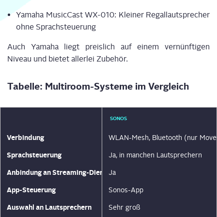
Yama­ha Music­Cast WX-010: Klei­ner Regal­laut­spre­cher
ohne Sprachsteuerung
Auch Yama­ha liegt preis­lich auf einem ver­nünf­ti­gen
Niveau und bie­tet aller­lei Zubehör.
Tabel­le: Mul­ti­room-Sys­te­me im Vergleich
SONOS
Ver­bin­dung
WLAN-Mesh, Blue­tooth (nur Mov
Sprach­steue­rung
Ja, in man­chen Lautsprechern
Anbin­dung an Streaming-Dienste
Ja
App-Steue­rung
Sonos-App
Aus­wahl an Lautsprechern
Sehr groß