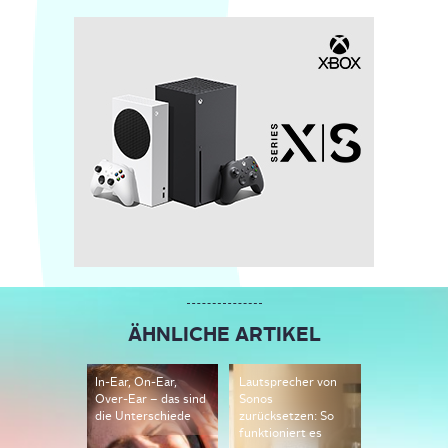
ÄHNLICHE ARTIKEL
In-Ear, On-Ear,
Lautsprecher von
Bluetooth-
Over-Ear – das sind
Sonos
Lautsprech
die Unterschiede
zurücksetzen: So
Auto: Das i
funktioniert es
beachten