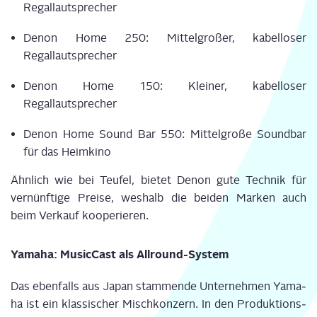
Regallautsprecher
Denon Home 250: Mit­tel­gro­ßer, kabel­lo­ser
Regallautsprecher
Denon Home 150: Klei­ner, kabel­lo­ser
Regallautsprecher
Denon Home Sound Bar 550: Mit­tel­gro­ße Sound­bar
für das Heimkino
Ähn­lich wie bei Teu­fel, bie­tet Denon gute Tech­nik für
ver­nünf­ti­ge Prei­se, wes­halb die bei­den Mar­ken auch
beim Ver­kauf kooperieren.
Yama­ha: Music­Cast als Allround-System
Das eben­falls aus Japan stam­men­de Unter­neh­men Yama­
ha ist ein klas­si­scher Misch­kon­zern. In den Pro­duk­ti­ons­