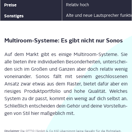
Prei­se
Rela­tiv hoch
Alte und neue Laut­spre­cher funk­tio­
Sons­ti­ges
Mul­ti­room-Sys­te­me: Es gibt nicht nur Sonos
Auf dem Markt gibt es eini­ge Mul­ti­room-Sys­te­me. Sie
alle bie­ten ihre indi­vi­du­el­len Beson­der­hei­ten, unter­schei­
den sich im Gro­ßen und Gan­zen aber doch rela­tiv wenig
von­ein­an­der. Sonos fällt mit sei­nem geschlos­se­nen
Ansatz zwar etwas aus dem Ras­ter, bie­tet dafür aber ein
rie­si­ges Pro­dukt­port­fo­lio und hohe Qua­li­tät. Wel­ches
Sys­tem zu dir passt, kommt ein wenig auf dich selbst an.
Schließ­lich ent­schei­den dein Gehör und dei­ne Vor­stel­lun­
gen von Stil hier maß­geb­lich mit.
Disclaimer
Die OTTO (GmbH & Co KG) übernimmt keine Gewähr für die Richtigkeit,