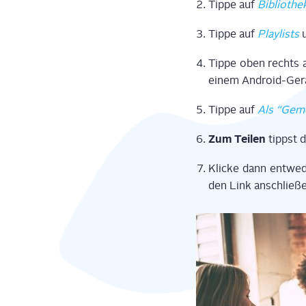
Tip­pe auf
Biblio­the
Tip­pe auf
Play­lists
u
Tip­pe oben rechts 
einem Android-Gerä
Tip­pe auf
Als “Geme
Zum Tei­len
tippst 
Kli­cke dann ent­we
den Link anschlie­ße