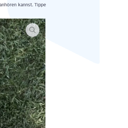
anhö­ren kannst. Tip­pe