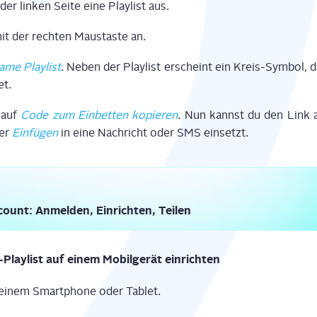
r lin­ken Sei­te eine Play­list aus.
mit der rech­ten Maus­tas­te an.
­me Play­list
. Neben der Play­list erscheint ein Kreis-Sym­bol, 
et.
 auf
Code zum Ein­bet­ten kopie­ren
. Nun kannst du den Link a
per
Ein­fü­gen
in eine Nach­richt oder SMS einsetzt.
ccount: Anmel­den, Ein­rich­ten, Teilen
-Play­list auf einem Mobil­ge­rät einrichten
 dei­nem Smart­phone oder Tablet.