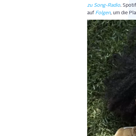
zu Song-Radio
. Spo­ti
auf
Fol­gen
, um die Pla