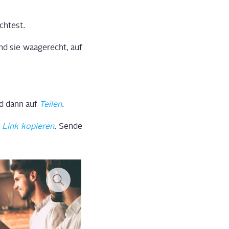
öchtest.
d sie waa­ge­recht, auf
nd dann auf
Tei­len
.
f
Link kopie­ren
. Sen­de