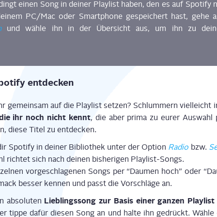
ingt einen Song in dei­ner Play­list haben, den es auf Spo­ti­fy
ei­nem PC/Mac oder Smart­phone gespei­chert hast, gehe 
n
und wäh­le ihn in der Über­sicht aus, um ihn zu dei­ner S
o­ti­fy entdecken
 gemein­sam auf die Play­list set­zen? Schlum­mern viel­leicht i
die ihr noch nicht kennt
, die aber pri­ma zu eurer Aus­wahl
en, die­se Titel zu entdecken.
r Spo­ti­fy in dei­ner Biblio­thek unter der Opti­on
Radio
bzw.
Se
 rich­tet sich nach dei­nen bis­he­ri­gen Playlist-Songs.
­zel­nen vor­ge­schla­ge­nen Songs per “Dau­men hoch” oder “Dau
mack bes­ser ken­nen und passt die Vor­schlä­ge an.
Lieb­lings­song zur Basis einer gan­zen Play­list v
n abso­lu­ten
er tip­pe dafür die­sen Song an und hal­te ihn gedrückt. Wäh­l