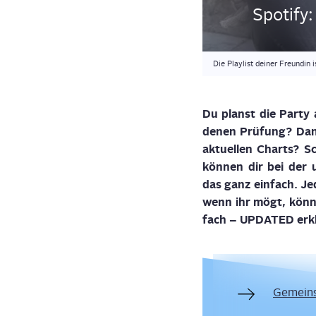
Spo­ti­fy
Die Playlist deiner Freundin
Du planst die Par­ty 
de­nen Prü­fung? Dann
aktu­el­len Charts? S
kön­nen dir bei der ul
das ganz ein­fach. Je
wenn ihr mögt, könnt 
fach – UPDATED erklä
Gemein­sa