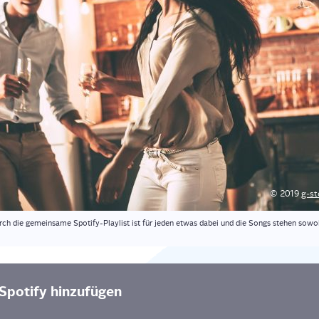
© 2019
g‑st
h die gemein­sa­me Spo­ti­fy-Play­list ist für jeden etwas dabei und die Songs ste­hen sowoh
po­ti­fy hinzufügen