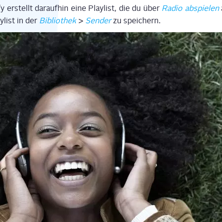
­fy erstellt dar­auf­hin eine Play­list, die du über
Radio abspie­len
y­list in der
Biblio­thek
>
Sen­der
zu speichern.