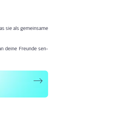
das sie als gemein­sa­me
n dei­ne Freun­de sen­