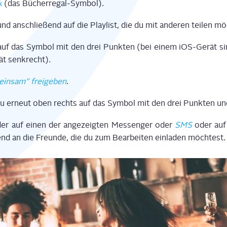
k
(das Bücherregal-Symbol).
nd anschlie­ßend auf die Play­list, die du mit ande­ren tei­len m
auf das Sym­bol mit den drei Punk­ten (bei einem iOS-Gerät sin
t senkrecht).
in­sam” frei­ge­ben
.
du erneut oben rechts auf das Sym­bol mit den drei Punk­ten u
­der auf einen der ange­zeig­ten Mes­sen­ger oder
SMS
oder au
nd an die Freun­de, die du zum Bear­bei­ten ein­la­den möchtest.