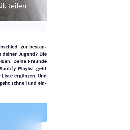
sik teilen
ab­schied, zur bestan­
ck dei­ner Jugend? Die
i­den. Dei­ne Freun­de
po­ti­fy-Play­list geht
 Lis­te ergän­zen. Und
 geht schnell und ein­