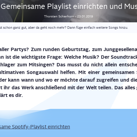
: Gemein­sa­me Play­list ein­rich­ten und Mu
Thorsten
Schierhorn
-
23.01.2019
 ist schon ganz gut, aber da geht noch mehr? Dann füge einfach weitere Songs hinzu.
aller Par­tys? Zum run­den Geburts­tag, zum Jung­ge­sel­len­
 ist die wich­tigs­te Fra­ge: Wel­che Musik? Der Sound­tra
chla­ger zum Mit­sin­gen? Das musst du nicht allein ent­sche
ti­ma­ti­ven Song­aus­wahl hel­fen. Mit einer gemein­sa­men S
der kann wann und wo er möch­te dar­auf zugrei­fen und die
ihr das Werk anschlie­ßend mit der Welt tei­len. Das alles
rt es dir.
­me Spo­ti­fy-Play­list einrichten