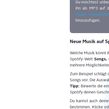
Du möch­test unbe­d
ihn als MP3 auf d
Musik impor­tie­re
hinzuzufügen.
Neue Musik auf Sp
Wel­che Musik könnt ihr
Songs, 
Spo­ti­fy-Welt
meh­re­re Mög­lich­kei­t
Zum Bei­spiel schlägt di
Songs vor. Die Aus­wahl
Tipp:
Bewer­te die ein
Spo­ti­fy dei­nen Gesch
Du kannst auch dei­ne
bestim­men. Kli­cke od