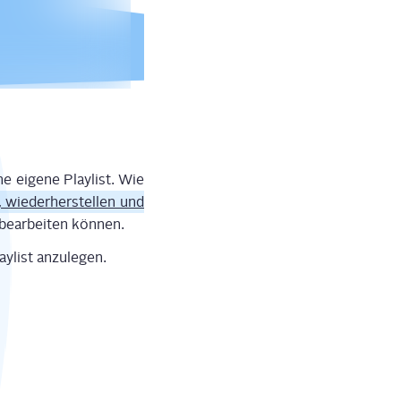
ne eige­ne Play­list. Wie
, wie­der­her­stel­len und
 bear­bei­ten können.
ay­list anzulegen.