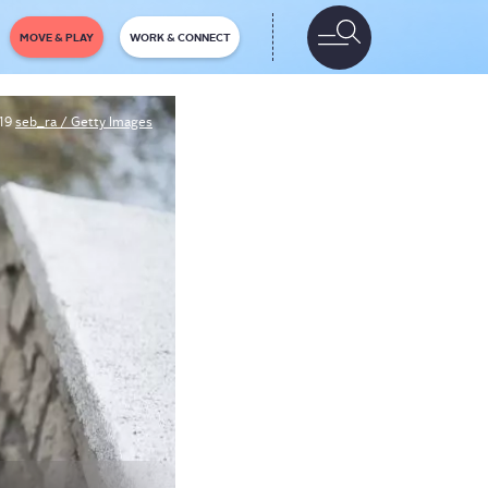
MOVE & PLAY
WORK & CONNECT
19
seb_ra / Getty Images