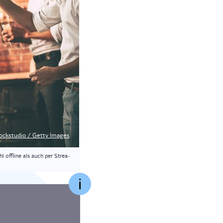
ockstudio / Get­ty Images
l off­line als auch per Strea­