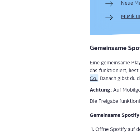
Neue Mus
Musik un
Gemein­sa­me Spo­ti
Eine gemein­sa­me Play­l
das funk­tio­niert, lies
Co.
Danach gibst du dei
Ach­tung:
Auf Mobil­ge­
Die Frei­ga­be funk­tio­
Gemein­sa­me Spo­ti­f
Öff­ne Spo­ti­fy auf