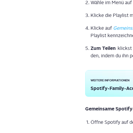
Wäh­le im Menü auf de
Kli­cke die Play­list 
Kli­cke auf
Gemein­sa
Play­list kennzeichn
Zum Tei­len
klickst
den, indem du ihn 
WEI­TE­RE INFORMATIONEN
Spo­ti­fy-Fami­ly-A
Gemein­sa­me Spo­ti­fy
Öff­ne Spo­ti­fy auf