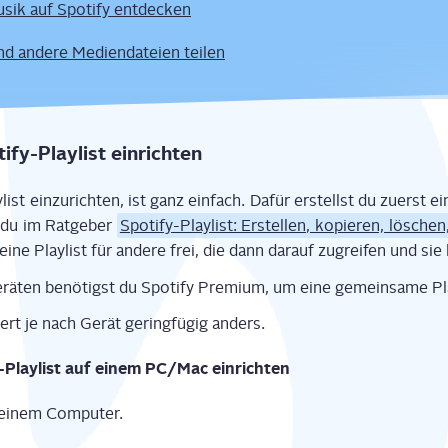
ik auf Spo­ti­fy entdecken
d ande­re Medi­en­da­tei­en teilen
­fy-Play­list einrichten
ist ein­zu­rich­ten, ist ganz ein­fach. Dafür erstellst du zuerst ei
t du im Rat­ge­ber
Spo­ti­fy-Play­list: Erstel­len, kopie­ren, löschen
­ne Play­list für ande­re frei, die dann dar­auf zugrei­fen und sie
rä­ten benö­tigst du Spo­ti­fy Pre­mi­um, um eine gemein­sa­me Pl
niert je nach Gerät gering­fü­gig anders.
y-Play­list auf einem PC/Mac einrichten
 dei­nem Computer.