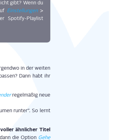
 nicht gibt? Wenn du
auf
Ein­stel­lun­gen
>
po­ti­fy-Play­list
rgend­wo in der wei­ten
 pas­sen? Dann habt ihr
n­der
regel­mä­ßig neue
­men run­ter”. So lernt
ol­ler ähn­li­cher Titel
e dann die Opti­on
Gehe