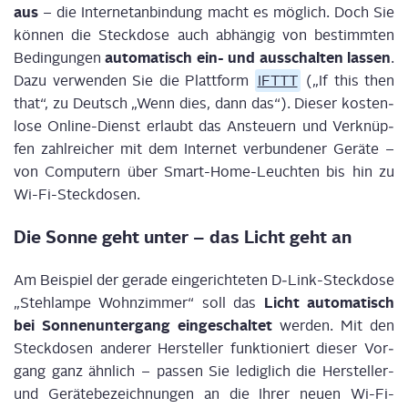
aus
– die Inter­net­an­bin­dung macht es mög­lich. Doch Sie
kön­nen die Steck­do­se auch abhän­gig von bestimm­ten
auto­ma­tisch ein- und aus­schal­ten las­sen
Bedin­gun­gen
.
Dazu ver­wen­den Sie die Platt­form
IFTTT
(„If this then
that“, zu Deutsch „Wenn dies, dann das“). Die­ser kos­ten­
lo­se Online-Dienst erlaubt das Ansteu­ern und Ver­knüp­
fen zahl­rei­cher mit dem Inter­net ver­bun­de­ner Gerä­te –
von Com­pu­tern über Smart-Home-Leuch­ten bis hin zu
Wi-Fi-Steckdosen.
Die Son­ne geht unter – das Licht geht an
Am Bei­spiel der gera­de ein­ge­rich­te­ten D‑Link-Steck­do­se
Licht auto­ma­tisch
„Steh­lam­pe Wohn­zim­mer“ soll das
bei Son­nen­un­ter­gang ein­ge­schal­tet
wer­den. Mit den
Steck­do­sen ande­rer Her­stel­ler funk­tio­niert die­ser Vor­
gang ganz ähn­lich – pas­sen Sie ledig­lich die Her­stel­ler-
und Gerä­te­be­zeich­nun­gen an die Ihrer neu­en Wi-Fi-