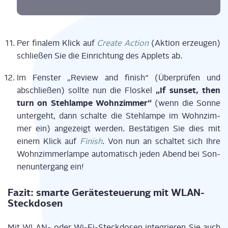
Per fina­lem Klick auf
Crea­te Action
(Akti­on erzeu­gen)
schlie­ßen Sie die Ein­rich­tung des App­lets ab.
Im Fens­ter „Review and finish“ (Über­prü­fen und
„If sun­set, then
abschlie­ßen) soll­te nun die Flos­kel
turn on Steh­lam­pe Wohn­zim­mer“
(wenn die Son­ne
unter­geht, dann schal­te die Steh­lam­pe im Wohn­zim­
mer ein) ange­zeigt wer­den. Bestä­ti­gen Sie dies mit
einem Klick auf
Finish
. Von nun an schal­tet sich Ihre
Wohn­zim­mer­lam­pe auto­ma­tisch jeden Abend bei Son­
nen­un­ter­gang ein!
Fazit: smar­te Gerä­te­steue­rung mit WLAN-
Steckdosen
Mit WLAN- oder Wi-Fi-Steck­do­sen inte­grie­ren Sie auch