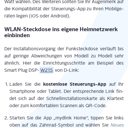
Watt wäh­len. Des Wei­te­ren soll­ten Sie Ihr Augen­merk auf
die Kom­pa­ti­bi­li­tät der Steue­rungs-App zu Ihren Mobil­ge­
rä­ten legen (iOS oder Android).
WLAN-Steck­do­se ins eige­ne Heim­netz­werk
einbinden
Der Instal­la­ti­ons­vor­gang der Funk­steck­do­se ver­läuft bis
auf gerin­ge Abwei­chun­gen von Modell zu Modell sehr
ähn­lich. Hier die Ein­rich­tungs­schrit­te am Bei­spiel des
Smart Plug DSP-
W215
von D‑Link:
kos­ten­lo­se Steue­rungs-App
Laden Sie die
auf Ihr
Smart­phone oder Tablet. Der ent­spre­chen­de Link fin­
det sich auf der Schnell­in­stal­la­ti­ons­kar­te als Klar­text
oder zum kom­for­ta­blen Scan­nen als QR-Code.
Star­ten Sie die App „myd­link Home“, tip­pen Sie links
oben auf das Zahn­rad-Sym­bol und wäh­len Sie
Neu­es