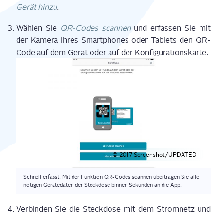
Gerät hin­zu
.
Wäh­len Sie
QR-Codes scan­nen
und erfas­sen Sie mit
der Kame­ra Ihres Smart­phones oder Tablets den QR-
Code auf dem Gerät oder auf der Konfigurationskarte.
© 2017 Screenshot/UPDATED
Schnell erfasst: Mit der Funk­ti­on QR-Codes scan­nen über­tra­gen Sie alle
nöti­gen Gerä­te­da­ten der Steck­do­se bin­nen Sekun­den an die App.
Ver­bin­den Sie die Steck­do­se mit dem Strom­netz und