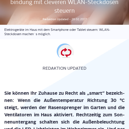
bin­dung mit cle­ve­ren WLAN-Steck­do­sen
steuern
Redaktion
Updated
-
28.02.2017
Elektrogeräte im Haus mit dem Smartphone oder Tablet steuern: WLAN-
Steckdosen machen´s möglich.
REDAKTION UPDATED
Sie kön­nen Ihr Zuhau­se zu Recht als „smart“ bezeich­
nen: Wenn die Außen­tem­pe­ra­tur Rich­tung 30 °C
steigt, wer­den der Rasen­spren­ger im Gar­ten und die
Ven­ti­la­to­ren im Haus akti­viert. Recht­zei­tig zum Son­
nen­un­ter­gang schal­ten sich die Außen­be­leuch­tung