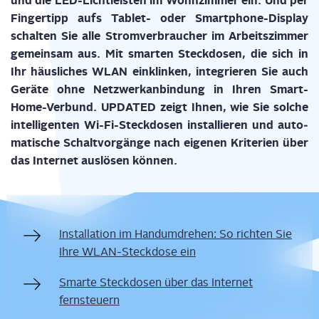
und die LED-Licht­leis­ten im Wohn­zim­mer ein. Und per
Fin­ger­tipp aufs Tablet- oder Smart­phone-Dis­play
schal­ten Sie alle Strom­ver­brau­cher im Arbeits­zim­mer
gemein­sam aus. Mit smar­ten Steck­do­sen, die sich in
Ihr häus­li­ches WLAN ein­klin­ken, inte­grie­ren Sie auch
Gerä­te ohne Netz­werk­an­bin­dung in Ihren Smart-
Home-Ver­bund. UPDATED zeigt Ihnen, wie Sie sol­che
intel­li­gen­ten Wi-Fi-Steck­do­sen instal­lie­ren und auto­
ma­ti­sche Schalt­vor­gän­ge nach eige­nen Kri­te­ri­en über
das Inter­net aus­lö­sen können.
Instal­la­ti­on im Hand­um­dre­hen: So rich­ten Sie
Ihre WLAN-Steck­do­se ein
Smar­te Steck­do­sen über das Inter­net
fernsteuern