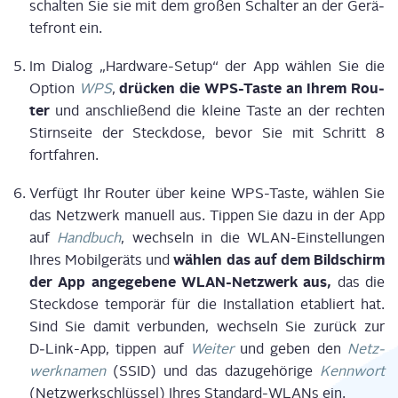
schal­ten Sie sie mit dem gro­ßen Schal­ter an der Gerä­
te­front ein.
Im Dia­log „Hard­ware-Set­up“ der App wäh­len Sie die
drü­cken die WPS-Tas­te an Ihrem Rou­
Opti­on
WPS
,
ter
und anschlie­ßend die klei­ne Tas­te an der rech­ten
Stirn­sei­te der Steck­do­se, bevor Sie mit Schritt 8
fortfahren.
Ver­fügt Ihr Rou­ter über kei­ne WPS-Tas­te, wäh­len Sie
das Netz­werk manu­ell aus. Tip­pen Sie dazu in der App
auf
Hand­buch
, wech­seln in die WLAN-Ein­stel­lun­gen
wäh­len das auf dem Bild­schirm
Ihres Mobil­ge­räts und
der App ange­ge­be­ne WLAN-Netz­werk aus,
das die
Steck­do­se tem­po­rär für die Instal­la­ti­on eta­bliert hat.
Sind Sie damit ver­bun­den, wech­seln Sie zurück zur
D‑Link-App, tip­pen auf
Wei­ter
und geben den
Netz­
werk­na­men
(SSID) und das dazu­ge­hö­ri­ge
Kenn­wort
(Netz­werk­schlüs­sel) Ihres Stan­dard-WLANs ein.