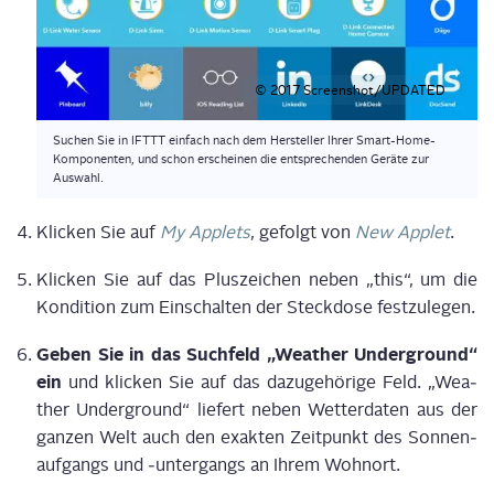
© 2017 Screenshot/UPDATED
Suchen Sie in IFTTT ein­fach nach dem Her­stel­ler Ihrer Smart-Home-
Kom­po­nen­ten, und schon erschei­nen die ent­spre­chen­den Gerä­te zur
Auswahl.
Kli­cken Sie auf
My App­lets
, gefolgt von
New App­let
.
Kli­cken Sie auf das Plus­zei­chen neben „this“, um die
Kon­di­ti­on zum Ein­schal­ten der Steck­do­se festzulegen.
Geben Sie in das Such­feld „Wea­ther Under­ground“
ein
und kli­cken Sie auf das dazu­ge­hö­ri­ge Feld. „Wea­
ther Under­ground“ lie­fert neben Wet­ter­da­ten aus der
gan­zen Welt auch den exak­ten Zeit­punkt des Son­nen­
auf­gangs und ‑unter­gangs an Ihrem Wohnort.