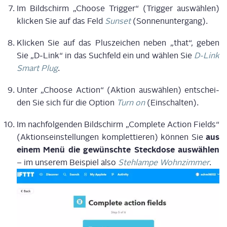
Im Bild­schirm „Choo­se Trig­ger“ (Trig­ger aus­wäh­len)
kli­cken Sie auf das Feld
Sun­set
(Son­nen­un­ter­gang).
Kli­cken Sie auf das Plus­zei­chen neben „that“, geben
Sie „D‑Link“ in das Such­feld ein und wäh­len Sie
D‑Link
Smart Plug
.
Unter „Choo­se Action“ (Akti­on aus­wäh­len) ent­schei­
den Sie sich für die Opti­on
Turn on
(Ein­schal­ten).
Im nach­fol­gen­den Bild­schirm „Com­ple­te Action Fields“
aus
(Akti­ons­ein­stel­lun­gen kom­plet­tie­ren) kön­nen Sie
einem Menü die gewünsch­te Steck­do­se aus­wäh­len
– im unse­rem Bei­spiel also
Steh­lam­pe Wohn­zim­mer
.