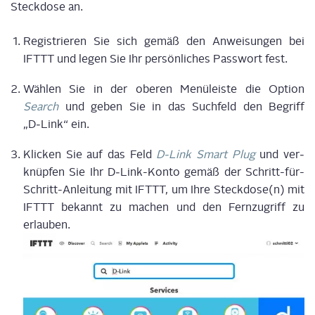
Steck­do­se an.
Regis­trie­ren Sie sich gemäß den Anwei­sun­gen bei
IFTTT und legen Sie Ihr per­sön­li­ches Pass­wort fest.
Wäh­len Sie in der obe­ren Menü­leis­te die Opti­on
Search
und geben Sie in das Such­feld den Begriff
„D‑Link“ ein.
Kli­cken Sie auf das Feld
D‑Link Smart Plug
und ver­
knüp­fen Sie Ihr D‑Link-Kon­to gemäß der Schritt-für-
Schritt-Anlei­tung mit IFTTT, um Ihre Steckdose(n) mit
IFTTT bekannt zu machen und den Fern­zu­griff zu
erlauben.