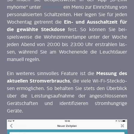
myhome“ unter
Sche­du­le
ein Menü zur Ein­rich­tung von
per­so­na­li­sier­ten Schalt­zei­ten. Hier legen Sie für jeden
Ein- und Aus­schalt­zeit für
Wochen­tag getrennt die
die gewähl­te Steck­do­se
fest. So kön­nen Sie bei­
spiels­wei­se die Wohn­zim­mer­lam­pe unter der Woche
jeden Abend von 20:00 bis 23:00 Uhr erstrah­len las­
sen, wäh­rend Sie am Wochen­en­de die Leucht­dau­er
manu­ell regeln.
Mes­sung des
Ein wei­te­res sinn­vol­les Fea­ture ist die
aktu­el­len Strom­ver­brauchs
, die vie­le Wi-Fi-Steck­do­
sen ermög­li­chen. So behal­ten Sie stets den Über­blick
über die Leis­tungs­auf­nah­me der ange­schlos­se­nen
Gerät­schaf­ten und iden­ti­fi­zie­ren strom­hung­ri­ge
Geräte.