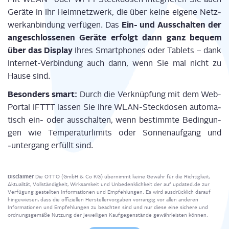
Gerä­te in Ihr Heim­netz­werk, die über kei­ne eige­ne Netz­
Ein- und Aus­schal­ten der
werk­an­bin­dung ver­fü­gen. Das
ange­schlos­se­nen Gerä­te erfolgt dann ganz bequem
über das Dis­play
Ihres Smart­phones oder Tablets – dank
Inter­net-Ver­bin­dung auch dann, wenn Sie mal nicht zu
Hau­se sind.
Beson­ders smart:
Durch die Ver­knüp­fung mit dem Web-
Por­tal IFTTT las­sen Sie Ihre WLAN-Steck­do­sen auto­ma­
tisch ein- oder aus­schal­ten, wenn bestimm­te Bedin­gun­
gen wie Tem­pe­ra­tur­li­mits oder Son­nen­auf­gang und
‑unter­gang erfüllt sind.
Disclaimer
Die OTTO (GmbH & Co KG) übernimmt keine Gewähr für die Richtigkeit,
Aktualität, Vollständigkeit, Wirksamkeit und Unbedenklichkeit der auf updated.de zur
Verfügung gestellten Informationen und Empfehlungen. Es wird ausdrücklich darauf
hingewiesen, dass die offiziellen Herstellervorgaben vorrangig vor allen anderen
Informationen und Empfehlungen zu beachten sind und nur diese eine sichere und
ordnungsgemäße Nutzung der jeweiligen Kaufgegenstände gewährleisten können.