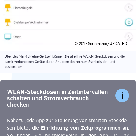
© 2017 Screenshot/UPDATED
Über das Menü „Mei­ne Gerä­te“ kön­nen Sie alle Ihre WLAN-Steck­do­sen und die
damit ver­bun­de­nen Gerä­te durch Antip­pen des rech­ten Sym­bols ein- und
ausschalten.
WLAN-Steck­do­sen in Zeit­in­ter­val­len
schal­ten und Strom­ver­brauch
checken
Nahe­zu jede App zur Steue­rung von smar­ten Steck­do­
Ein­rich­tung von Zeit­pro­gram­men
sen bie­tet die
an.
So fin­den Sie bei­spiels­wei­se in der App „D‑Link