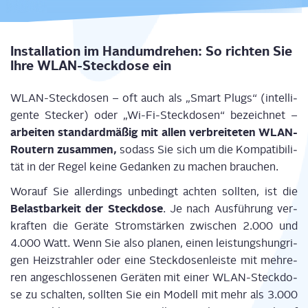
Instal­la­ti­on im Hand­um­dre­hen: So rich­ten Sie
Ihre WLAN-Steck­do­se ein
WLAN-Steck­do­sen – oft auch als „Smart Plugs“ (intel­li­
gen­te Ste­cker) oder „Wi-Fi-Steck­do­sen“ bezeich­net –
arbei­ten stan­dard­mä­ßig mit allen ver­brei­te­ten WLAN-
Rou­tern zusam­men,
sodass Sie sich um die Kom­pa­ti­bi­li­
tät in der Regel kei­ne Gedan­ken zu machen brauchen.
Wor­auf Sie aller­dings unbe­dingt ach­ten soll­ten, ist die
Belast­bar­keit der Steck­do­se
. Je nach Aus­füh­rung ver­
kraf­ten die Gerä­te Strom­stär­ken zwi­schen 2.000 und
4.000 Watt. Wenn Sie also pla­nen, einen leis­tungs­hung­ri­
gen Heiz­strah­ler oder eine Steck­do­sen­leis­te mit meh­re­
ren ange­schlos­se­nen Gerä­ten mit einer WLAN-Steck­do­
se zu schal­ten, soll­ten Sie ein Modell mit mehr als 3.000