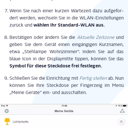
Wenn Sie nach einer kur­zen War­te­zeit dazu auf­ge­for­
dert wer­den, wech­seln Sie in die WLAN-Ein­stel­lun­gen
wäh­len Ihr Stan­dard-WLAN aus.
zurück und
Bestä­ti­gen oder ändern Sie die
Aktu­el­le Zeit­zo­ne
und
geben Sie dem Gerät einen ein­gän­gi­gen Kurz­na­men,
etwa „Steh­lam­pe Wohn­zim­mer“. Indem Sie auf das
blaue Icon in der Dis­play­mit­te tip­pen, kön­nen Sie das
Sym­bol für die­se Steck­do­se frei festlegen.
Schlie­ßen Sie die Ein­rich­tung mit
Fer­tig stel­len
ab. Nun
kön­nen Sie Ihre Steck­do­se per Fin­ger­zeig im Menü
„Mei­ne Gerä­te“ ein- und ausschalten.