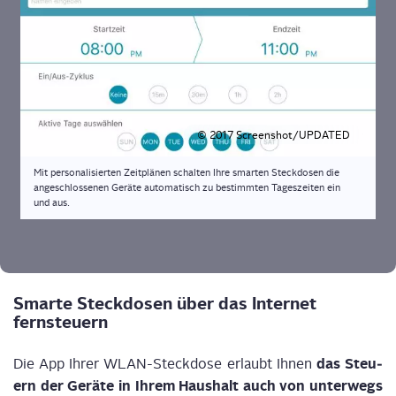
© 2017 Screenshot/UPDATED
Mit per­so­na­li­sier­ten Zeit­plä­nen schal­ten Ihre smar­ten Steck­do­sen die
ange­schlos­se­nen Gerä­te auto­ma­tisch zu bestimm­ten Tages­zei­ten ein
und aus.
Smar­te Steck­do­sen über das Inter­net
fernsteuern
das Steu­
Die App Ihrer WLAN-Steck­do­se erlaubt Ihnen
ern der Gerä­te in Ihrem Haus­halt auch von unter­wegs