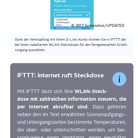
© 2017 Screenshot/UPDATED
Dank der Ver­knüp­fung mit Ihrem D‑Link-Kon­to kön­nen Sie in IFTTT die
bei Ihnen instal­lier­ten WLAN-Steck­do­sen für den fern­ge­steu­er­ten Schalt­
vor­gang auswählen.
IFTTT: Inter­net ruft Steckdose
WLAN-Steck­
Mit IFTTT lässt sich Ihre
do­se mit zahl­rei­chen Infor­ma­ti­on steu­ern, die
per Inter­net abruf­bar sind
. Dazu gehö­ren
neben den im Text erwähn­ten Son­nen­auf­gangs-
und Unter­gangs­zei­ten bestimm­te Tem­pe­ra­tu­ren,
die über- oder unter­schrit­ten wer­den, um bei­
spiels­wei­se einen Ven­ti­la­tor, einen Heiz­lüf­ter