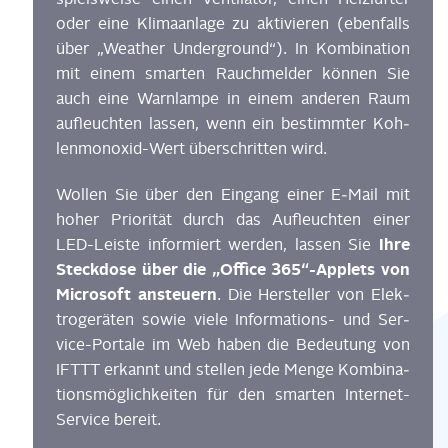
oder eine Kli­ma­an­la­ge zu akti­vie­ren (eben­falls
über „Wea­ther Under­ground“). In Kom­bi­na­ti­on
mit einem smar­ten Rauch­mel­der kön­nen Sie
auch eine Warn­lam­pe in einem ande­ren Raum
auf­leuch­ten las­sen, wenn ein bestimm­ter Koh­
len­mon­oxid-Wert über­schrit­ten wird.
Wol­len Sie über den Ein­gang einer E‑Mail mit
hoher Prio­ri­tät durch das Auf­leuch­ten einer
Ihre
LED-Leis­te infor­miert wer­den, las­sen Sie
Steck­do­se über die „Office 365“-Applets von
Micro­soft ansteu­ern
. Die Her­stel­ler von Elek­
tro­ge­rä­ten sowie vie­le Infor­ma­ti­ons- und Ser­
vice-Por­ta­le im Web haben die Bedeu­tung von
IFTTT erkannt und stel­len jede Men­ge Kom­bi­na­
ti­ons­mög­lich­kei­ten für den smar­ten Inter­net-
Ser­vice bereit.