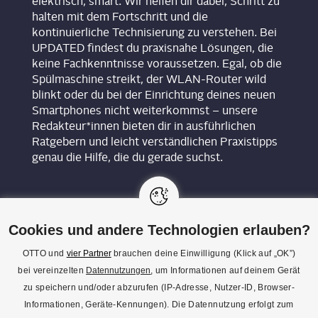
elektrisch, smart. Wir helfen dir dabei, Schritt zu
halten mit dem Fortschritt und die
kontinuierliche Technisierung zu verstehen. Bei
UPDATED findest du praxisnahe Lösungen, die
keine Fachkenntnisse voraussetzen. Egal, ob die
Spülmaschine streikt, der WLAN-Router wild
blinkt oder du bei der Einrichtung deines neuen
Smartphones nicht weiterkommst – unsere
Redakteur*innen bieten dir in ausführlichen
Ratgebern und leicht verständlichen Praxistipps
genau die Hilfe, die du gerade suchst.
Cookies und andere Technologien erlauben?
OTTO und
vier Partner
brauchen deine Einwilligung (Klick auf „OK”)
bei vereinzelten
Datennutzungen
, um Informationen auf deinem Gerät
KON­TAKT
zu speichern und/oder abzurufen (IP-Adresse, Nutzer-ID, Browser-
Informationen, Geräte-Kennungen). Die Datennutzung erfolgt zum
REDAK­TI­ON