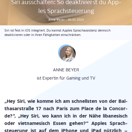
Siri aus­schal­ten: So deak­ti­vierst du App­
les Sprachsteuerung
Anne
Beyer
-
08.02.2023
Siri ist fest in iOS integriert. Du kannst Apples Sprachassistenz dennoch
deaktivieren oder in ihren Fähigkeiten einschränken.
ANNE BEYER
ist Expertin für Gaming und TV
„Hey Siri, wie kom­me ich am schnells­ten von der Bal­
tha­sar­stra­ße 17 nach Paris zum Place de la Con­cor­
de?“, „Hey Siri, wo kann ich in der Nähe liba­ne­sisch
oder viet­na­me­sisch Essen gehen?“ App­les Sprach­
steue­rung ist auf dem iPho­ne und iPad nütz­lich –