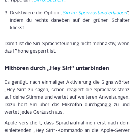
Deak­ti­vie­re die Opti­on „
Siri im Sperr­zu­stand erlau­ben
“,
indem du rechts dane­ben auf den grü­nen Schal­ter
klickst.
Damit ist die Siri-Sprach­steue­rung nicht mehr aktiv, wenn
das iPho­ne gesperrt ist.
Mit­hö­ren durch „Hey Siri“ unterbinden
Es genügt, nach ein­ma­li­ger Akti­vie­rung die Signal­wör­ter
„Hey Siri“ zu sagen, schon reagiert die Sprach­as­sis­tenz
auf dei­ne Stim­me und war­tet auf wei­te­ren Anwei­sun­gen.
Dazu hört Siri über das Mikro­fon durch­gän­gig zu und
wer­tet jedes Geräusch aus.
Apple ver­si­chert, dass Sprach­auf­nah­men erst nach dem
ein­lei­ten­den „Hey Siri“-Kommando an die Apple-Ser­ver