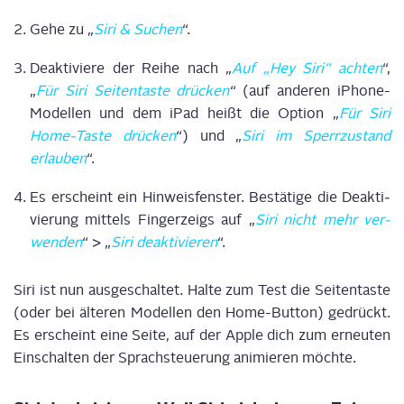
Gehe zu „
Siri & Suchen
“.
Deak­ti­vie­re der Rei­he nach „
Auf „Hey Siri“ ach­ten
“,
„
Für Siri Sei­ten­tas­te drü­cken
“ (auf ande­ren iPho­ne-
Model­len und dem iPad heißt die Opti­on „
Für Siri
Home-Tas­te drü­cken
“) und „
Siri im Sperr­zu­stand
erlau­ben
“.
Es erscheint ein Hin­weis­fens­ter. Bestä­ti­ge die Deak­ti­
vie­rung mit­tels Fin­ger­zeigs auf „
Siri nicht mehr ver­
wen­den
“ > „
Siri deak­ti­vie­ren
“.
Siri ist nun aus­ge­schal­tet. Hal­te zum Test die Sei­ten­tas­te
(oder bei älte­ren Model­len den Home-But­ton) gedrückt.
Es erscheint eine Sei­te, auf der Apple dich zum erneu­ten
Ein­schal­ten der Sprach­steue­rung ani­mie­ren möchte.