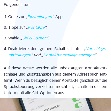
Fol­gen­des tun:
Gehe zur „
Ein­stel­lun­gen
“
-App
.
Tip­pe auf „
Kon­tak­te
“
.
Wäh­le „
Siri & Suchen
“
.
Deak­ti­vie­re den grü­nen Schal­ter hin­ter „
Vor­schlags­
mit­tei­lun­gen
“ und „
Kon­takt­vor­schlä­ge anzei­gen
“
.
Auf die­se Wei­se wer­den alle unbe­stä­tig­ten Kon­takt­vor­
schlä­ge und Zusatz­an­ga­ben aus dei­nem Adress­buch ent­
fernt. Wenn du bezüg­lich dei­ner Kon­tak­te gänz­lich auf die
Sprach­steue­rung ver­zich­ten möch­test, schal­te in die­sem
Unter­me­nü alle Siri-Optio­nen aus.