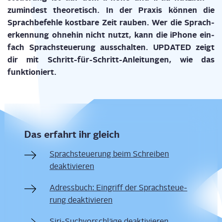
zumin­dest theo­re­tisch. In der Pra­xis kön­nen die
Sprach­be­feh­le kost­ba­re Zeit rau­ben. Wer die Sprach­
er­ken­nung ohne­hin nicht nutzt, kann die iPho­ne ein­
fach Sprach­steue­rung aus­schal­ten. UPDATED zeigt
dir mit Schritt-für-Schritt-Anlei­tun­gen, wie das
funktioniert.
Das erfahrt ihr gleich
Sprach­steue­rung beim Schrei­ben
deaktivieren
Adress­buch: Ein­griff der Sprach­steue­
rung deaktivieren
Siri-Such­vor­schlä­ge deaktivieren