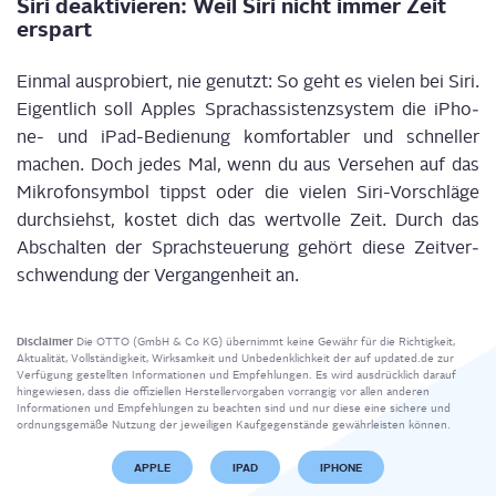
Siri deak­ti­vie­ren: Weil Siri nicht immer Zeit
erspart
Ein­mal aus­pro­biert, nie genutzt: So geht es vie­len bei Siri.
Eigent­lich soll App­les Sprach­as­sis­tenz­sys­tem die iPho­
ne- und iPad-Bedie­nung kom­for­ta­bler und schnel­ler
machen. Doch jedes Mal, wenn du aus Ver­se­hen auf das
Mikro­fon­sym­bol tippst oder die vie­len Siri-Vor­schlä­ge
durch­siehst, kos­tet dich das wert­vol­le Zeit. Durch das
Abschal­ten der Sprach­steue­rung gehört die­se Zeit­ver­
schwen­dung der Ver­gan­gen­heit an.
Disclaimer
Die OTTO (GmbH & Co KG) übernimmt keine Gewähr für die Richtigkeit,
Aktualität, Vollständigkeit, Wirksamkeit und Unbedenklichkeit der auf updated.de zur
Verfügung gestellten Informationen und Empfehlungen. Es wird ausdrücklich darauf
hingewiesen, dass die offiziellen Herstellervorgaben vorrangig vor allen anderen
Informationen und Empfehlungen zu beachten sind und nur diese eine sichere und
ordnungsgemäße Nutzung der jeweiligen Kaufgegenstände gewährleisten können.
APPLE
IPAD
IPHONE