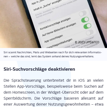
© 2023 UPDATED
Siri scannt Nach­rich­ten, Mails und Web­sei­ten nach für dich rele­van­ten Infor­ma­tio­
nen – wel­che das sind, lernt das Sys­tem anhand dei­nes Nutzungsverhaltens.
Siri-Such­vor­schlä­ge deaktivieren
Die Sprach­steue­rung unter­brei­tet dir in iOS an vie­len
Stel­len App-Vor­schlä­ge, bei­spiels­wei­se beim Suchen auf
dem Home­screen, in der Wid­get-Über­sicht oder auf dem
Sperr­bild­schirm. Die Vor­schlä­ge basie­ren alle­samt auf
einer Aus­wer­tung dei­ner Nut­zungs­ge­wohn­hei­ten – etwa