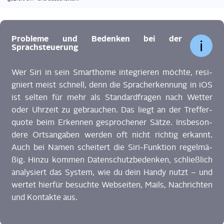
Pro­ble­me und Beden­ken bei der
Sprachsteuerung
Wer Siri in sein Smar­thome inte­grie­ren möch­te, resi­
gniert meist schnell, denn die Sprach­er­ken­nung in iOS
ist sel­ten für mehr als Stan­dard­fra­gen nach Wet­ter
oder Uhr­zeit zu gebrau­chen. Das liegt an der Tref­fer­
quo­te beim Erken­nen gespro­che­ner Sät­ze. Ins­be­son­
de­re Orts­an­ga­ben wer­den oft nicht rich­tig erkannt.
Auch bei Namen schei­tert die Siri-Funk­ti­on regel­mä­
ßig. Hin­zu kom­men Daten­schutz­be­den­ken, schließ­lich
ana­ly­siert das Sys­tem, wie du dein Han­dy nutzt – und
wer­tet hier­für besuch­te Web­sei­ten, Mails, Nach­rich­ten
und Kon­tak­te aus.