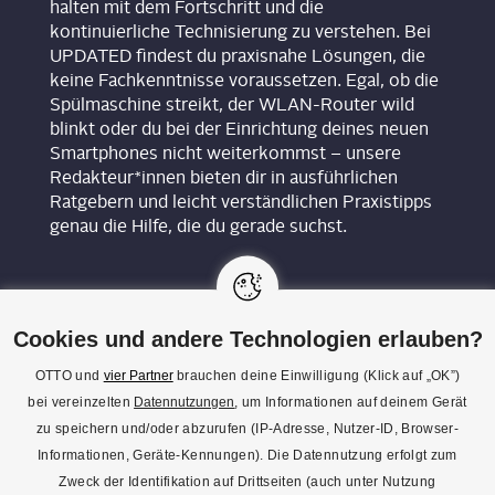
halten mit dem Fortschritt und die
kontinuierliche Technisierung zu verstehen. Bei
UPDATED findest du praxisnahe Lösungen, die
keine Fachkenntnisse voraussetzen. Egal, ob die
Spülmaschine streikt, der WLAN-Router wild
blinkt oder du bei der Einrichtung deines neuen
Smartphones nicht weiterkommst – unsere
Redakteur*innen bieten dir in ausführlichen
Ratgebern und leicht verständlichen Praxistipps
genau die Hilfe, die du gerade suchst.
Cookies und andere Technologien erlauben?
OTTO und
vier Partner
brauchen deine Einwilligung (Klick auf „OK”)
bei vereinzelten
Datennutzungen
, um Informationen auf deinem Gerät
KON­TAKT
zu speichern und/oder abzurufen (IP-Adresse, Nutzer-ID, Browser-
Informationen, Geräte-Kennungen). Die Datennutzung erfolgt zum
REDAK­TI­ON
Zweck der Identifikation auf Drittseiten (auch unter Nutzung