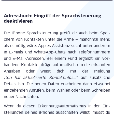
Adress­buch: Ein­griff der Sprach­steue­rung
deaktivieren
Die iPho­ne-Sprach­steue­rung greift dir auch beim Spei­
chern von Kon­tak­ten unter die Arme – manch­mal mehr,
als es nötig wäre. App­les Assis­tenz sucht unter ande­rem
in E‑Mails und Whats­App-Chats nach Tele­fon­num­mern
und E‑Mail-Adres­sen. Bei einem Fund ergänzt Siri vor­
han­de­ne Kon­takt­ein­trä­ge auto­ma­tisch um die erkann­ten
Anga­ben oder weist dich mit der Mel­dung
„
Siri hat aktua­li­sier­te Kon­takt­in­fos…
“ auf zusätz­li­che
Details hin. Die neu­en Daten erschei­nen dann etwa bei
ein­ge­hen­den Anru­fen, beim Wäh­len oder beim Schrei­ben
neu­er Nach­rich­ten.
Wenn du die­sen Erken­nungs­au­to­ma­tis­mus in den Ein­
stel­lun­gen dei­nes iPho­nes aus­schal­ten willst, musst du