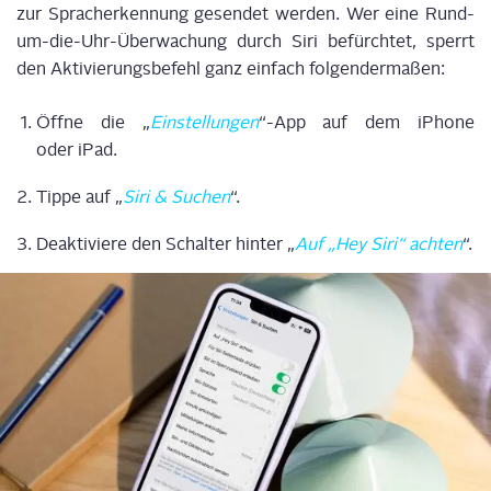
zur Sprach­er­ken­nung gesen­det wer­den. Wer eine Rund-
um-die-Uhr-Über­wa­chung durch Siri befürch­tet, sperrt
den Akti­vie­rungs­be­fehl ganz ein­fach folgendermaßen:
Öff­ne die „
Ein­stel­lun­gen
“-App auf dem iPho­ne
oder iPad.
Tip­pe auf „
Siri & Suchen
“.
Deak­ti­vie­re den Schal­ter hin­ter „
Auf „Hey Siri“ ach­ten
“.