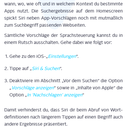
wann, wo, wie oft und in wel­chem Kon­text du bestimm­te
Apps nutzt. Die Such­ergeb­nis­se auf dem Home­screen
spickt Siri neben App-Vor­schlä­gen noch mit mut­maß­lich
zum Such­be­griff pas­sen­den Webseiten.
Sämt­li­che Vor­schlä­ge der Sprach­steue­rung kannst du in
einem Rutsch aus­schal­ten. Gehe dabei wie folgt vor:
Gehe zu den iOS-„
Ein­stel­lun­gen
“.
Tip­pe auf „
Siri & Suchen
“.
Deak­ti­vie­re im Abschnitt „Vor dem Suchen“ die Opti­on
„
Vor­schlä­ge anzei­gen
“ sowie in „Inhal­te von Apple“ die
Opti­on „
In ‘Nach­schla­gen’ anzei­gen
“
Damit ver­hin­derst du, dass Siri dir beim Abruf von Wort­
de­fi­ni­tio­nen nach län­ge­rem Tip­pen auf einen Begriff auch
ande­re Ergeb­nis­se präsentiert.