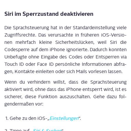
Siri im Sperr­zu­stand deaktivieren
Die Sprach­steue­rung hat in der Stan­dard­ein­stel­lung vie­le
Zugriffs­rech­te. Das ver­ur­sach­te in frü­he­ren iOS-Ver­sio­
nen mehr­fach klei­ne Sicher­heits­lü­cken, weil Siri die
Code­sper­re auf dem iPho­ne igno­rier­te. Dadurch konn­ten
Unbe­fug­te ohne Ein­ga­be des Codes oder Ent­sper­ren via
Touch ID oder Face ID per­sön­li­che Infor­ma­tio­nen abfra­
gen, Kon­tak­te ein­lei­ten oder sich Mails vor­le­sen lassen.
Wenn du ver­hin­dern willst, dass die Sprach­steue­rung
akti­viert wird, ohne dass das iPho­ne ent­sperrt wird, ist es
siche­rer, die­se Funk­ti­on aus­zu­schal­ten. Gehe dazu fol­
gen­der­ma­ßen vor:
Gehe zu den iOS-„
Ein­stel­lun­gen
“.
Tip­pe auf „
Siri & Suchen
“.