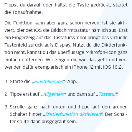
Tippst du dar­auf oder hältst die Tas­te gedrückt, star­tet
die Tonaufnahme.
Die Funk­ti­on kann aber ganz schön ner­ven. Ist sie akti­
viert, blen­det iOS die Bild­schirm­tas­ta­tur näm­lich aus. Erst
ein Fin­ger­zeig auf das Tas­ta­tur­sym­bol bringt das vir­tu­el­le
Tas­ten­feld zurück aufs Dis­play. Nutzt du die Dik­tier­funk­
ti­on nicht, kannst du das über­flüs­si­ge Mikro­fon-Icon ganz
ein­fach ent­fer­nen. Wir zei­gen dir, wie das geht und ver­
wen­den dafür exem­pla­risch ein iPho­ne 12 mit iOS 16.2.
Star­te die „
Ein­stel­lun­gen
“-App.
Tip­pe erst auf „
All­ge­mein
“ und dann auf „
Tas­ta­tur
“.
Scrol­le ganz nach unten und tip­pe auf den grü­nen
Schal­ter hin­ter „
Dik­tier­funk­ti­on akti­vie­ren
“. Der Schal­
ter soll­te dann aus­ge­graut sein.