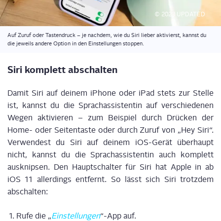
© 2023 UPDATED
Auf Zuruf oder Tas­ten­druck – je nach­dem, wie du Siri lie­ber akti­vierst, kannst du
die jeweils ande­re Opti­on in den Ein­stel­lun­gen stoppen.
Siri kom­plett abschalten
Damit Siri auf dei­nem iPho­ne oder iPad stets zur Stel­le
ist, kannst du die Sprach­as­sis­ten­tin auf ver­schie­de­nen
Wegen akti­vie­ren – zum Bei­spiel durch Drü­cken der
Home- oder Sei­ten­tas­te oder durch Zuruf von „Hey Siri“.
Ver­wen­dest du Siri auf dei­nem iOS-Gerät über­haupt
nicht, kannst du die Sprach­as­sis­ten­tin auch kom­plett
aus­knip­sen. Den Haupt­schal­ter für Siri hat Apple in ab
iOS 11 aller­dings ent­fernt. So lässt sich Siri trotz­dem
abschalten:
Rufe die „
Ein­stel­lun­gen
“-App auf.