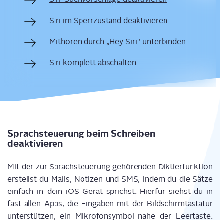
Siri im Sperr­zu­stand deaktivieren
Mit­hö­ren durch „Hey Siri“ unterbinden
Siri kom­plett abschalten
Sprach­steue­rung beim Schrei­ben
deaktivieren
Mit der zur Sprach­steue­rung gehö­ren­den Dik­tier­funk­ti­on
erstellst du Mails, Noti­zen und SMS, indem du die Sät­ze
ein­fach in dein iOS-Gerät sprichst. Hier­für siehst du in
fast allen Apps, die Ein­ga­ben mit der Bild­schirm­tas­ta­tur
unter­stüt­zen, ein Mikro­fon­sym­bol nahe der Leer­tas­te.