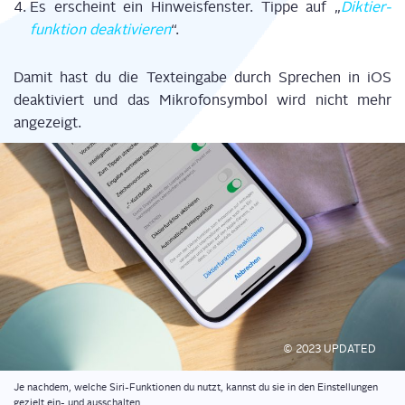
Es erscheint ein Hin­weis­fens­ter. Tip­pe auf „
Dik­tier­
funk­ti­on deak­ti­vie­ren
“.
Damit hast du die Text­ein­ga­be durch Spre­chen in iOS
deak­ti­viert und das Mikro­fon­sym­bol wird nicht mehr
angezeigt.
© 2023 UPDATED
Je nach­dem, wel­che Siri-Funk­tio­nen du nutzt, kannst du sie in den Ein­stel­lun­gen
gezielt ein- und ausschalten.