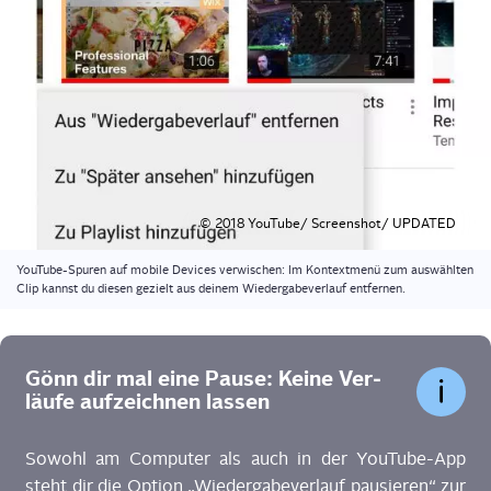
© 2018 YouTube/ Screenshot/ UPDATED
You­Tube-Spu­ren auf mobi­le Devices ver­wi­schen: Im Kon­text­me­nü zum aus­wähl­ten
Clip kannst du die­sen gezielt aus dei­nem Wie­der­ga­be­ver­lauf entfernen.
Gönn dir mal eine Pau­se: Kei­ne Ver­
läu­fe auf­zeich­nen lassen
Sowohl am Com­pu­ter als auch in der You­Tube-App
steht dir die Opti­on „Wie­der­ga­be­ver­lauf pau­sie­ren“ zur