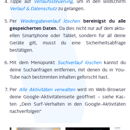
Tip­pe auf
Ver­laufs­steue­rung
, um in den Bild­schirm
Ver­lauf & Daten­schutz
zu gelangen.
berei­nigst du alle
Per
Wie­der­ga­be­ver­lauf löschen
gespei­cher­ten Daten.
Da dies nicht nur auf dem aktu­
el­len Smart­phone oder Tablet, son­dern für all dei­ne
Gerä­te gilt, musst du eine Sicher­heits­ab­fra­ge
bestätigen.
Mit dem Menü­punkt
Such­ver­lauf löschen
kannst du
dei­ne Such­an­fra­gen ent­fer­nen, mit denen du in You­
Tube nach bestimm­ten Inhal­ten geforscht hast.
Per
Alle Akti­vi­tä­ten ver­wal­ten
wird im Web-Brow­ser
dei­ne Goog­le-Akti­vi­tä­ten­sei­te geöff­net – sie­he Kas­
ten „Dein Surf-Ver­hal­ten in den Goog­le-Akti­vi­tä­ten
nachverfolgen“