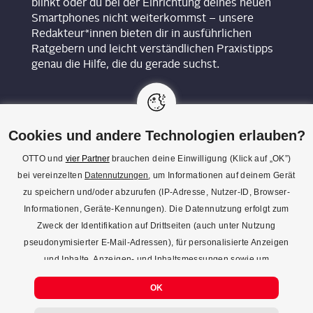
blinkt oder du bei der Einrichtung deines neuen
Smartphones nicht weiterkommst – unsere
Redakteur*innen bieten dir in ausführlichen
Ratgebern und leicht verständlichen Praxistipps
genau die Hilfe, die du gerade suchst.
Cookies und andere Technologien erlauben?
OTTO und
vier Partner
brauchen deine Einwilligung (Klick auf „OK”)
bei vereinzelten
Datennutzungen
, um Informationen auf deinem Gerät
KON­TAKT
zu speichern und/oder abzurufen (IP-Adresse, Nutzer-ID, Browser-
Informationen, Geräte-Kennungen). Die Datennutzung erfolgt zum
REDAK­TI­ON
Zweck der Identifikation auf Drittseiten (auch unter Nutzung
IMPRES­SUM
pseudonymisierter E-Mail-Adressen), für personalisierte Anzeigen
und Inhalte, Anzeigen- und Inhaltsmessungen sowie um
DATENSCHUTZ
Erkenntnisse über Zielgruppen und Produktentwicklungen zu
COOKIE-EINSTELLUNGEN
OK
gewinnen. Mehr Infos zur Einwilligung (inkl. Widerrufsmöglichkeit)
und zu Einstellungsmöglichkeiten gibt’s jederzeit
hier
. Mit Klick auf