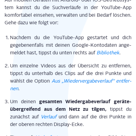
tem kannst du die Such­ver­läu­fe in der You­Tube-App
kom­for­ta­bel ein­se­hen, ver­wal­ten und bei Bedarf löschen.
Gehe dazu wie folgt vor:
Nach­dem du die You­Tube-App gestar­tet und dich
gege­be­nen­falls mit dei­nen Goog­le-Kon­to­da­ten ange­
mel­det hast, tippst du unten rechts auf
Biblio­thek
.
Um ein­zel­ne Vide­os aus der Über­sicht zu ent­fer­nen,
tippst du unter­halb des Clips auf die drei Punk­te und
wählst die Opti­on
Aus „Wie­der­ver­ga­be­ver­lauf“ ent­fer­
nen
.
gesam­ten Wie­der­ga­be­ver­lauf gerä­te­
Um dei­nen
über­grei­fend aus dem Netz zu til­gen,
tippst du
zunächst auf
Ver­lauf
und dann auf die drei Punk­te in
der obe­ren rech­ten Display-Ecke.