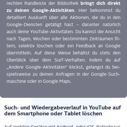
bringt dich direkt
rech­ten Rand­leis­te der Biblio­thek
zu dei­nen Goog­le-Akti­vi­tä­ten.
Hier bekommst du
detail­liert Aus­kunft über alle Aktio­nen, die du in den
Goog­le-Diens­ten getä­tigt hast – dar­un­ter natür­lich
auch dei­ne You­Tube-Akti­vi­tä­ten. Du kannst die Ansicht
nach Tagen, Wochen oder bestimm­ten Zeit­räu­men fil­
tern, selek­tiv löschen oder ein Feed­back an Goog­le
über­mit­teln. Auf die­se Wei­se behältst du stets den
Über­blick über dein Surf-Ver­hal­ten. Indem du auf
„Ande­re Goog­le-Akti­vi­tä­ten“ klickst, gelangst du bei­
spiels­wei­se zu dei­nen Anfra­gen in der Goog­le-Such­
ma­schi­ne oder in Goog­le Maps.
Such- und Wie­der­ga­be­ver­lauf in You­Tube auf
dem Smart­phone oder Tablet löschen
Auf mobi­len Gerä­ten mit Android- oder iOS-Betriebs­sys­