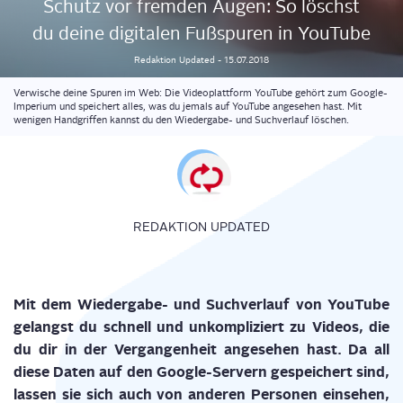
Schutz vor frem­den Augen: So löschst
du dei­ne digi­ta­len Fuß­spu­ren in YouTube
Redaktion
Updated
-
15.07.2018
Verwische deine Spuren im Web: Die Videoplattform YouTube gehört zum Google-
Imperium und speichert alles, was du jemals auf YouTube angesehen hast. Mit
wenigen Handgriffen kannst du den Wiedergabe- und Suchverlauf löschen.
REDAKTION UPDATED
Mit dem Wie­der­ga­be- und Such­ver­lauf von You­Tube
gelangst du schnell und unkom­pli­ziert zu Vide­os, die
du dir in der Ver­gan­gen­heit ange­se­hen hast. Da all
die­se Daten auf den Goog­le-Ser­vern gespei­chert sind,
las­sen sie sich auch von ande­ren Per­so­nen ein­se­hen,