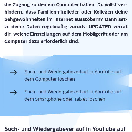
die Zugang zu dei­nem Com­pu­ter haben. Du willst ver­
hin­dern, dass Fami­li­en­mit­glie­der oder Kol­le­gen dei­ne
Seh­ge­wohn­hei­ten im Inter­net aus­stö­bern? Dann set­
ze dei­ne Daten regel­mä­ßig zurück. UPDATED ver­rät
dir, wel­che Ein­stel­lun­gen auf dem Mobil­ge­rät oder am
Com­pu­ter dazu erfor­der­lich sind.
Such- und Wie­der­ga­be­ver­lauf in You­Tube auf
dem Com­pu­ter löschen
Such- und Wie­der­ga­be­ver­lauf in You­Tube auf
dem Smart­phone oder Tablet löschen
Such- und Wie­der­ga­be­ver­lauf in You­Tube auf