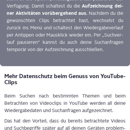
Auf­zeich­nung dei­
Ver­fü­gung. Damit schal­test du die
ner Akti­vi­tä­ten vor­über­ge­hend aus.
Nach­dem du die
gewünsch­ten Clips betrach­tet hast, wech­selst du
zurück ins Menü und schal­test den Wie­der­ga­be­ver­lauf
per Antip­pen oder Maus­klick wie­der ein. Per „Such­ver­
lauf pau­sie­ren“ kannst du auch dei­ne Such­an­fra­gen
tem­po­rär von der Auf­zeich­nung ausschließen.
Mehr Daten­schutz beim Genuss von YouTube-
Clips
Beim Suchen nach bestimm­ten The­men und beim
Betrach­ten von Video­clips in You­Tube wer­den all dei­ne
Wie­der­ga­be­da­ten und Such­an­fra­gen aufgezeichnet.
Das hat den Vor­teil, dass du bereits betrach­te­te Vide­os
und Such­be­grif­fe spä­ter auf all dei­nen Gerä­ten pro­blem­