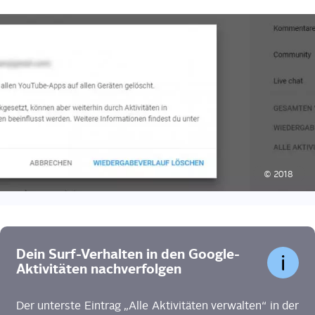
© 2018
Dein Surf-Ver­hal­ten in den Goog­le-
Akti­vi­tä­ten nachverfolgen
Der unters­te Ein­trag „Alle Akti­vi­tä­ten ver­wal­ten“ in der