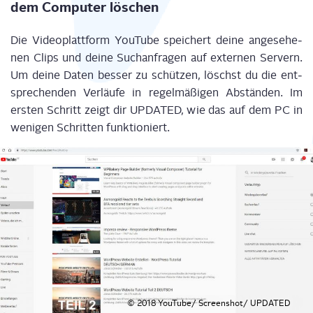
dem Com­pu­ter löschen
Die Video­platt­form You­Tube spei­chert dei­ne ange­se­he­
nen Clips und dei­ne Such­an­fra­gen auf exter­nen Ser­vern.
Um dei­ne Daten bes­ser zu schüt­zen, löschst du die ent­
spre­chen­den Ver­läu­fe in regel­mä­ßi­gen Abstän­den. Im
ers­ten Schritt zeigt dir UPDATED, wie das auf dem PC in
weni­gen Schrit­ten funktioniert.
© 2018 YouTube/ Screenshot/ UPDATED