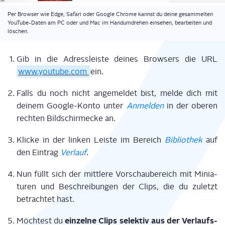
Per Brow­ser wie Edge, Safa­ri oder Goog­le Chro­me kannst du dei­ne gesam­mel­ten
You­Tube-Daten am PC oder und Mac im Hand­um­dre­hen ein­se­hen, bear­bei­ten und
löschen.
Gib in die Adress­leis­te dei­nes Brow­sers die URL
www.youtube.com
ein.
Falls du noch nicht ange­mel­det bist, mel­de dich mit
dei­nem Goog­le-Kon­to unter
Anmel­den
in der obe­ren
rech­ten Bild­schir­m­ecke an.
Kli­cke in der lin­ken Leis­te im Bereich
Biblio­thek
auf
den Ein­trag
Ver­lauf
.
Nun füllt sich der mitt­le­re Vor­schau­be­reich mit Minia­
tu­ren und Beschrei­bun­gen der Clips, die du zuletzt
betrach­tet hast.
ein­zel­ne Clips selek­tiv aus der Ver­laufs­
Möch­test du