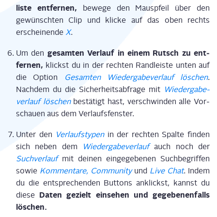
lis­te ent­fer­nen,
bewe­ge den Maus­pfeil über den
gewünsch­ten Clip und kli­cke auf das oben rechts
erschei­nen­de
X
.
gesam­ten Ver­lauf in einem Rutsch zu ent­
Um den
fer­nen,
klickst du in der rech­ten Rand­leis­te unten auf
die Opti­on
Gesam­ten Wie­der­ga­be­ver­lauf löschen
.
Nach­dem du die Sicher­heits­ab­fra­ge mit
Wie­der­ga­be­
ver­lauf löschen
bestä­tigt hast, ver­schwin­den alle Vor­
schau­en aus dem Verlaufsfenster.
Unter den
Ver­lauf­s­ty­pen
in der rech­ten Spal­te fin­den
sich neben dem
Wie­der­ga­be­ver­lauf
auch noch der
Such­ver­lauf
mit dei­nen ein­ge­ge­be­nen Such­be­grif­fen
sowie
Kom­men­ta­re, Com­mu­ni­ty
und
Live Chat
. Indem
du die ent­spre­chen­den But­tons anklickst, kannst du
Daten gezielt ein­se­hen und gege­be­nen­falls
die­se
löschen.