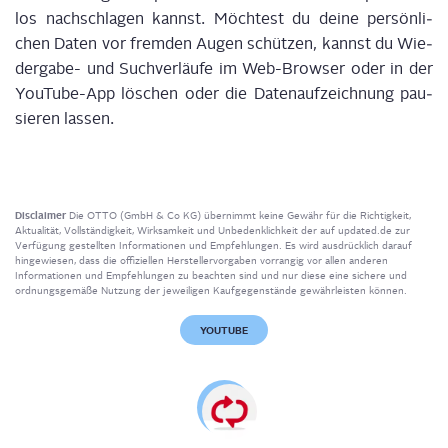
los nach­schla­gen kannst. Möch­test du dei­ne per­sön­li­
chen Daten vor frem­den Augen schüt­zen, kannst du Wie­
der­ga­be- und Such­ver­läu­fe im Web-Brow­ser oder in der
You­Tube-App löschen oder die Daten­auf­zeich­nung pau­
sie­ren lassen.
Disclaimer
Die OTTO (GmbH & Co KG) übernimmt keine Gewähr für die Richtigkeit,
Aktualität, Vollständigkeit, Wirksamkeit und Unbedenklichkeit der auf updated.de zur
Verfügung gestellten Informationen und Empfehlungen. Es wird ausdrücklich darauf
hingewiesen, dass die offiziellen Herstellervorgaben vorrangig vor allen anderen
Informationen und Empfehlungen zu beachten sind und nur diese eine sichere und
ordnungsgemäße Nutzung der jeweiligen Kaufgegenstände gewährleisten können.
YOUTUBE