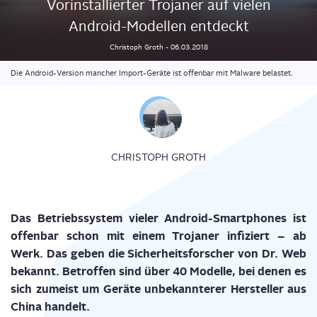
Vor­in­stal­lier­ter Tro­ja­ner auf vie­len
Android-Model­len entdeckt
Christoph
Groth
-
06.03.2018
Die Android-Version mancher Import-Geräte ist offenbar mit Malware belastet.
CHRISTOPH GROTH
Das Betriebs­sys­tem vie­ler Android-Smart­phones ist
offen­bar schon mit einem Tro­ja­ner infi­ziert – ab
Werk. Das geben die Sicher­heits­for­scher von Dr. Web
bekannt. Betrof­fen sind über 40 Model­le, bei denen es
sich zumeist um Gerä­te unbe­kann­te­rer Her­stel­ler aus
Chi­na handelt.