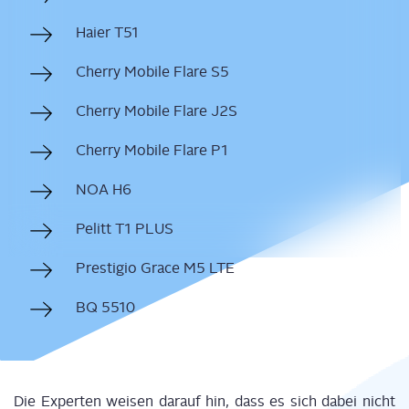
Hai­er T51
Cher­ry Mobi­le Fla­re S5
Cher­ry Mobi­le Fla­re J2S
Cher­ry Mobi­le Fla­re P1
NOA H6
Pelitt T1 PLUS
Pres­ti­gio Grace M5 LTE
BQ 5510
Die Exper­ten wei­sen dar­auf hin, dass es sich dabei nicht