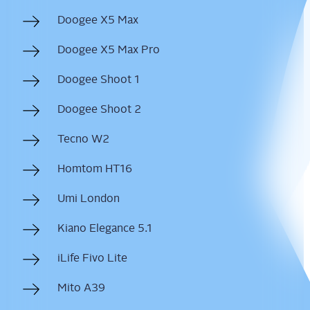
Doo­gee X5 Max
Doo­gee X5 Max Pro
Doo­gee Shoot 1
Doo­gee Shoot 2
Tec­no W2
Hom­tom HT16
Umi Lon­don
Kia­no Ele­gan­ce 5.1
iLi­fe Fivo Lite
Mito A39