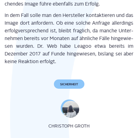
chen­des Image füh­re eben­falls zum Erfolg.
In dem Fall sol­le man den Her­stel­ler kon­tak­tie­ren und das
Image dort anfor­dern. Ob eine sol­che Anfra­ge aller­dings
erfolg­ver­spre­chend ist, bleibt frag­lich, da man­che Unter­
neh­men bereits vor Mona­ten auf ähn­li­che Fäl­le hin­ge­wie­
sen wur­den. Dr. Web habe Leagoo etwa bereits im
Dezem­ber 2017 auf Fun­de hin­ge­wie­sen, bis­lang sei aber
kei­ne Reak­ti­on erfolgt.
SICHERHEIT
CHRISTOPH GROTH