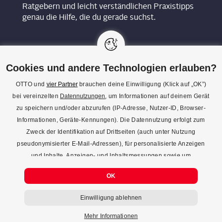
Ratgebern und leicht verständlichen Praxistipps
genau die Hilfe, die du gerade suchst.
Cookies und andere Technologien erlauben?
OTTO und
vier Partner
brauchen deine Einwilligung (Klick auf „OK”)
bei vereinzelten
Datennutzungen
, um Informationen auf deinem Gerät
KON­TAKT
zu speichern und/oder abzurufen (IP-Adresse, Nutzer-ID, Browser-
Informationen, Geräte-Kennungen). Die Datennutzung erfolgt zum
REDAK­TI­ON
Zweck der Identifikation auf Drittseiten (auch unter Nutzung
IMPRES­SUM
pseudonymisierter E-Mail-Adressen), für personalisierte Anzeigen
und Inhalte, Anzeigen- und Inhaltsmessungen sowie um
DATENSCHUTZ
Erkenntnisse über Zielgruppen und Produktentwicklungen zu
COOKIE-EINSTELLUNGEN
OK
gewinnen. Mehr Infos zur Einwilligung (inkl. Widerrufsmöglichkeit)
und zu Einstellungsmöglichkeiten gibt’s jederzeit
hier
. Mit Klick auf
Einwilligung ablehnen
den Button "Einwilligung ablehnen" kannst du deine Einwilligung
jederzeit ablehnen.
Mehr Informationen