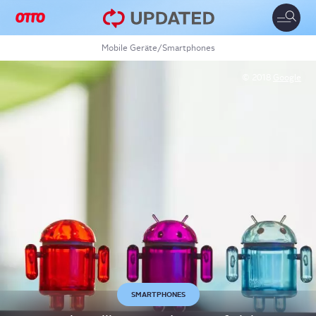
Toggle
naviga
Mobile Geräte
/
Smartphones
© 2018
Google
SMARTPHONES