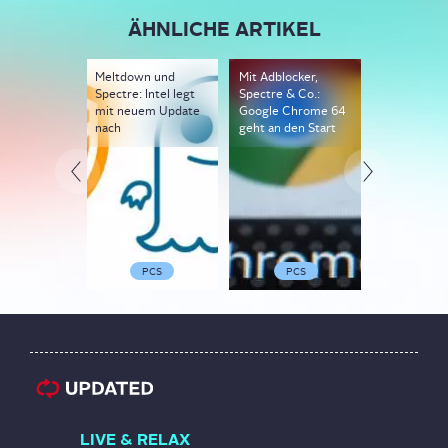
ÄHNLICHE ARTIKEL
Meltdown und
Mit Adblocker,
Passwörter
Spectre: Intel legt
Spectre & Co.:
verwalten 
mit neuem Update
Google Chrome 64
ändern in 
nach
geht an den Start
Chrome etc
PCS
PCS
SOFTW
LIVE & RELAX