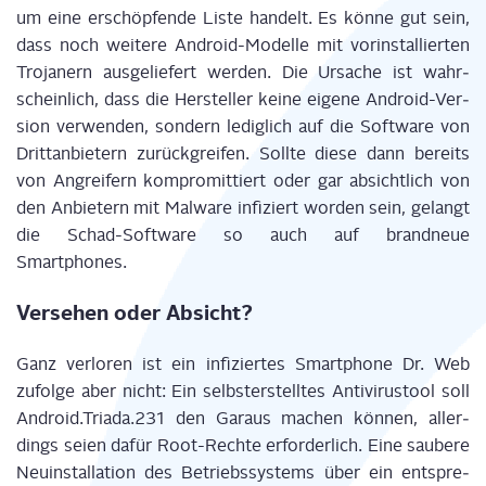
um eine erschöp­fen­de Lis­te han­delt. Es kön­ne gut sein,
dass noch wei­te­re Android-Model­le mit vor­in­stal­lier­ten
Tro­ja­nern aus­ge­lie­fert wer­den. Die Ursa­che ist wahr­
schein­lich, dass die Her­stel­ler kei­ne eige­ne Android-Ver­
si­on ver­wen­den, son­dern ledig­lich auf die Soft­ware von
Dritt­an­bie­tern zurück­grei­fen. Soll­te die­se dann bereits
von Angrei­fern kom­pro­mit­tiert oder gar absicht­lich von
den Anbie­tern mit Mal­wa­re infi­ziert wor­den sein, gelangt
die Schad-Soft­ware so auch auf brand­neue
Smartphones.
Ver­se­hen oder Absicht?
Ganz ver­lo­ren ist ein infi­zier­tes Smart­phone Dr. Web
zufol­ge aber nicht: Ein selbst­er­stell­tes Anti­vi­rus­t­ool soll
Android.Triada.231 den Gar­aus machen kön­nen, aller­
dings sei­en dafür Root-Rech­te erfor­der­lich. Eine sau­be­re
Neu­in­stal­la­ti­on des Betriebs­sys­tems über ein ent­spre­