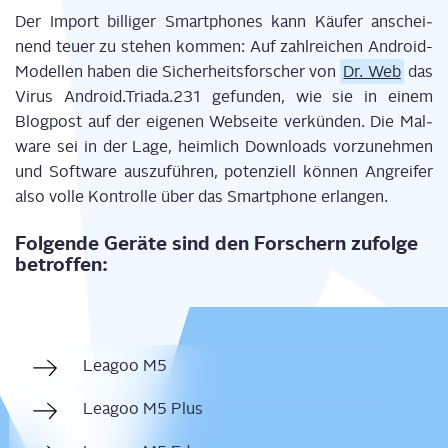
Der Import bil­li­ger Smart­phones kann Käu­fer anschei­
nend teu­er zu ste­hen kom­men: Auf zahl­rei­chen Android-
Model­len haben die Sicher­heits­for­scher von
Dr. Web
das
Virus Android.Triada.231 gefun­den, wie sie in einem
Blog­post auf der eige­nen Web­sei­te ver­kün­den. Die Mal­
wa­re sei in der Lage, heim­lich Down­loads vor­zu­neh­men
und Soft­ware aus­zu­füh­ren, poten­zi­ell kön­nen Angrei­fer
also vol­le Kon­trol­le über das Smart­phone erlangen.
Fol­gen­de Gerä­te sind den For­schern zufol­ge
betroffen:
Leagoo M5
Leagoo M5 Plus