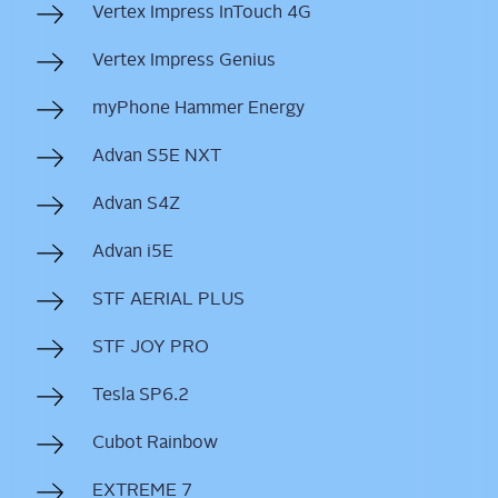
Ver­tex Impress InTouch 4G
Ver­tex Impress Genius
myPho­ne Ham­mer Energy
Advan S5E NXT
Advan S4Z
Advan i5E
STF AERIAL PLUS
STF JOY PRO
Tes­la SP6.2
Cubot Rain­bow
EXTREME 7