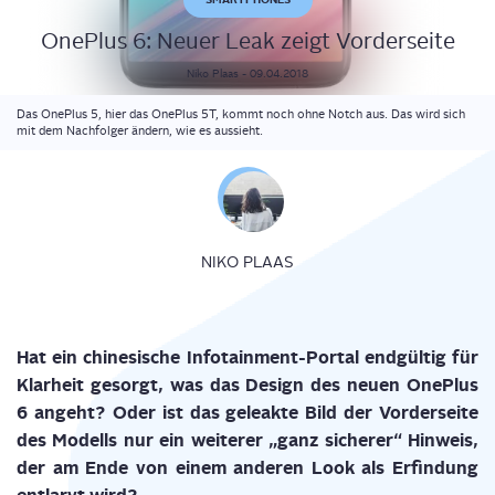
One­Plus 6: Neu­er Leak zeigt Vorderseite
Niko
Plaas
-
09.04.2018
Das OnePlus 5, hier das OnePlus 5T, kommt noch ohne Notch aus. Das wird sich
mit dem Nachfolger ändern, wie es aussieht.
NIKO PLAAS
Hat ein chi­ne­si­sche Info­tain­ment-Por­tal end­gül­tig für
Klar­heit gesorgt, was das Design des neu­en One­Plus
6 angeht? Oder ist das gele­ak­te Bild der Vor­der­sei­te
des Modells nur ein wei­te­rer „ganz siche­rer“ Hin­weis,
der am Ende von einem ande­ren Look als Erfin­dung