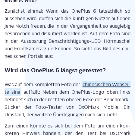
ent­larvt wird?
Zunächst ein­mal: Wenn das One­Plus 6 tat­säch­lich so
aus­se­hen wird, dür­fen sich die künf­ti­gen Nut­zer auf eben
jene Notch freu­en, die in der Ver­gan­gen­heit so aus­gie­big
bespro­chen und dis­ku­tiert wor­den ist. Auf dem Foto sind
in der Aus­spa­rung Benach­rich­ti­gungs-LED, Hör­mu­schel
und Front­ka­me­ra zu erken­nen. So sieht das Bild des chi­
ne­si­schen Por­tals aus:
Wird das One­Plus 6 längst getestet?
Was auf dem kom­plet­ten Foto der
chi­ne­si­schen Web­sei­
te sina
auf­fällt: Neben dem One­Plus-Logo oben links
befin­det sich in der rech­ten obe­ren Ecke der Bench­mark-
Sti­cker der Foto-Tes­ter von DxO­Mark Mobi­le. Ein
Umstand, der wei­te­re Über­le­gun­gen nach sich zieht.
Zum einen könn­te es sich bei dem Foto um einen kon­
kre­ten Hin­weis han­deln, der den Test bei DxO­Mark