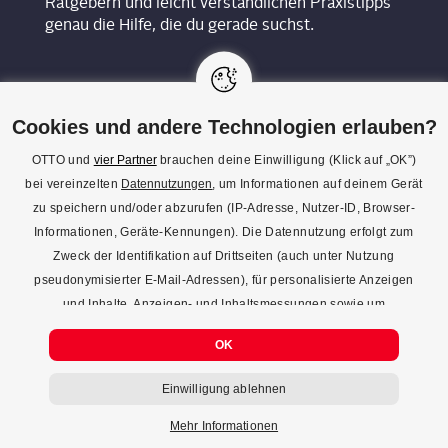
Ratgebern und leicht verständlichen Praxistipps
genau die Hilfe, die du gerade suchst.
Cookies und andere Technologien erlauben?
OTTO und
vier Partner
brauchen deine Einwilligung (Klick auf „OK”)
bei vereinzelten
Datennutzungen
, um Informationen auf deinem Gerät
KON­TAKT
zu speichern und/oder abzurufen (IP-Adresse, Nutzer-ID, Browser-
Informationen, Geräte-Kennungen). Die Datennutzung erfolgt zum
REDAK­TI­ON
Zweck der Identifikation auf Drittseiten (auch unter Nutzung
IMPRES­SUM
pseudonymisierter E-Mail-Adressen), für personalisierte Anzeigen
und Inhalte, Anzeigen- und Inhaltsmessungen sowie um
DATENSCHUTZ
Erkenntnisse über Zielgruppen und Produktentwicklungen zu
COOKIE-EINSTELLUNGEN
OK
gewinnen. Mehr Infos zur Einwilligung (inkl. Widerrufsmöglichkeit)
und zu Einstellungsmöglichkeiten gibt’s jederzeit
hier
. Mit Klick auf
Einwilligung ablehnen
den Button "Einwilligung ablehnen" kannst du deine Einwilligung
jederzeit ablehnen.
Mehr Informationen