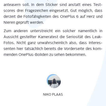
anteasern soll. In dem Sti­cker sind anstatt eines Test­
scores drei Fra­ge­zei­chen ein­ge­setzt. Gut mög­lich, dass
der­zeit die Foto­fä­hig­kei­ten des One­Plus 6 auf Herz und
Nie­ren geprüft werden.
Zum ande­ren unter­streicht ein sol­cher nament­lich in
Aus­sicht gestell­ter Kame­ra­test die Serio­si­tät des Leak-
Fotos. Nicht ganz unwahr­schein­lich also, dass Inter­es­
sen­ten hier tat­säch­lich bereits die Vor­der­sei­te des kom­
men­den One­Plus-Boli­den zu sehen bekommen.
NIKO PLAAS