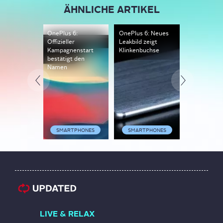
ÄHNLICHE ARTIKEL
OnePlus 6:
OnePlus 6: Neues
Das OnePlu
Offizieller
Leakbild zeigt
angeblich k
Kampagnenstart
Klinkenbuchse
Schnäppch
bestätigt den
Namen
SMARTPHONES
SMARTPHONES
SMARTP
LIVE & RELAX