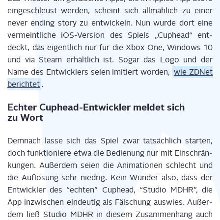
ein­ge­schleust wer­den, scheint sich all­mäh­lich zu einer
never ending sto­ry zu ent­wi­ckeln. Nun wur­de dort eine
ver­meint­li­che iOS-Ver­si­on des Spiels „Cup­head“ ent­
deckt, das eigent­lich nur für die Xbox One, Win­dows 10
und via Steam erhält­lich ist. Sogar das Logo und der
Name des Ent­wick­lers sei­en imi­tiert wor­den,
wie ZDNet
berich­tet
.
Ech­ter Cup­head-Ent­wick­ler mel­det sich
zu Wort
Dem­nach las­se sich das Spiel zwar tat­säch­lich star­ten,
doch funk­tio­nie­re etwa die Bedie­nung nur mit Ein­schrän­
kun­gen. Außer­dem sei­en die Ani­ma­tio­nen schlecht und
die Auf­lö­sung sehr nied­rig. Kein Wun­der also, dass der
Ent­wick­ler des “ech­ten” Cup­head, “Stu­dio MDHR”, die
App inzwi­schen ein­deu­tig als Fäl­schung aus­wies. Außer­
dem ließ Stu­dio MDHR in die­sem Zusam­men­hang auch