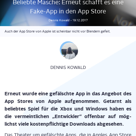
Belieb­te Masche: Erneut schafft es eine
Fake-App in den App Store
Dennis
Kowald
-
19.12.2017
Auch der App Store von Apple ist scheinbar nicht vor Blendern gefeit.
DENNIS KOWALD
Erneut wur­de eine gefälsch­te App in das Ange­bot des
App Stores von Apple auf­ge­nom­men. Getarnt als
belieb­tes Spiel für die Xbox und Win­dows haben es
die ver­meint­li­chen „Ent­wick­ler“ offen­bar auf mög­
lichst vie­le kos­ten­pflich­ti­ge Down­loads abgesehen.
Das Thea­ter um gefälsch­te Apps, die in App­les App Store