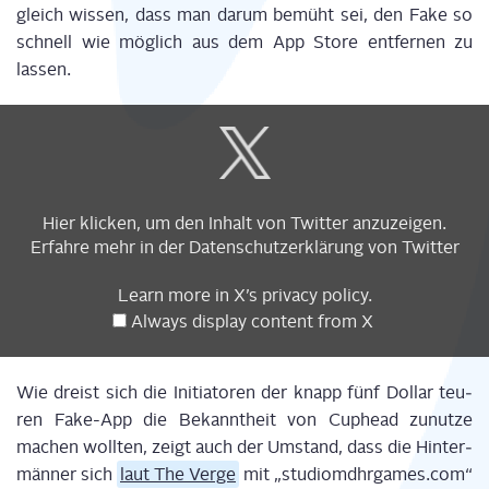
gleich wis­sen, dass man dar­um bemüht sei, den Fake so
schnell wie mög­lich aus dem App Store ent­fer­nen zu
lassen.
Display
content
from
X
Hier kli­cken, um den Inhalt von Twit­ter anzuzeigen.
Erfah­re mehr in der
Daten­schutz­er­klä­rung
von Twitter
Learn more in
X’s pri­va­cy poli­cy
.
Always dis­play con­tent from X
Wie dreist sich die Initia­to­ren der knapp fünf Dol­lar teu­
ren Fake-App die Bekannt­heit von Cup­head zunut­ze
machen woll­ten, zeigt auch der Umstand, dass die Hin­ter­
män­ner sich
laut The Ver­ge
mit „studiomdhrgames.com“