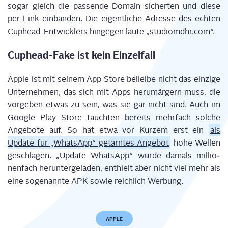
sogar gleich die pas­sen­de Domain sicher­ten und die­se
per Link ein­ban­den. Die eigent­li­che Adres­se des ech­ten
Cup­head-Ent­wick­lers hin­ge­gen lau­te „studiomdhr.com“.
Cup­head-Fake ist kein Einzelfall
Apple ist mit sei­nem App Store bei­lei­be nicht das ein­zi­ge
Unter­neh­men, das sich mit Apps her­um­är­gern muss, die
vor­ge­ben etwas zu sein, was sie gar nicht sind. Auch im
Goog­le Play Store tauch­ten bereits mehr­fach sol­che
Ange­bo­te auf. So hat etwa vor Kur­zem erst ein
als
Update für „Whats­App“ getarn­tes Ange­bot
hohe Wel­len
geschla­gen. „Update Whats­App“ wur­de damals mil­lio­
nen­fach her­un­ter­ge­la­den, ent­hielt aber nicht viel mehr als
eine soge­nann­te APK sowie reich­lich Werbung.
APPLE