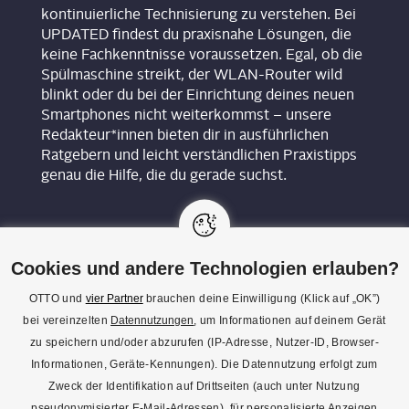
kontinuierliche Technisierung zu verstehen. Bei
UPDATED findest du praxisnahe Lösungen, die
keine Fachkenntnisse voraussetzen. Egal, ob die
Spülmaschine streikt, der WLAN-Router wild
blinkt oder du bei der Einrichtung deines neuen
Smartphones nicht weiterkommst – unsere
Redakteur*innen bieten dir in ausführlichen
Ratgebern und leicht verständlichen Praxistipps
genau die Hilfe, die du gerade suchst.
Cookies und andere Technologien erlauben?
OTTO und
vier Partner
brauchen deine Einwilligung (Klick auf „OK”)
bei vereinzelten
Datennutzungen
, um Informationen auf deinem Gerät
KON­TAKT
zu speichern und/oder abzurufen (IP-Adresse, Nutzer-ID, Browser-
Informationen, Geräte-Kennungen). Die Datennutzung erfolgt zum
REDAK­TI­ON
Zweck der Identifikation auf Drittseiten (auch unter Nutzung
IMPRES­SUM
pseudonymisierter E-Mail-Adressen), für personalisierte Anzeigen