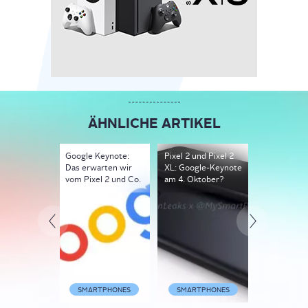
ÄHNLICHE ARTIKEL
Google Keynote:
Pixel 2 und Pixel 2
Pixel-Smar
Das erwarten wir
XL: Google-Keynote
Daydream 
vom Pixel 2 und Co.
am 4. Oktober?
mehr: Neue
von Google
SMARTPHONES
SMARTPHONES
SMARTP