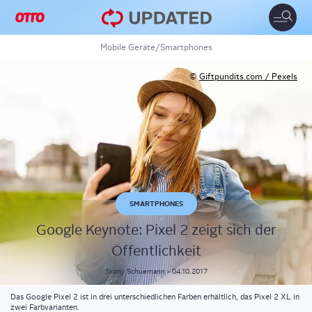
Toggle
naviga
Mobile Geräte
/
Smartphones
©
Giftpundits.com / Pexels
SMARTPHONES
Goog­le Key­note: Pixel 2 zeigt sich der
Öffentlichkeit
Sirany
Schuemann
-
04.10.2017
Das Google Pixel 2 ist in drei unterschiedlichen Farben erhältlich, das Pixel 2 XL in
zwei Farbvarianten.