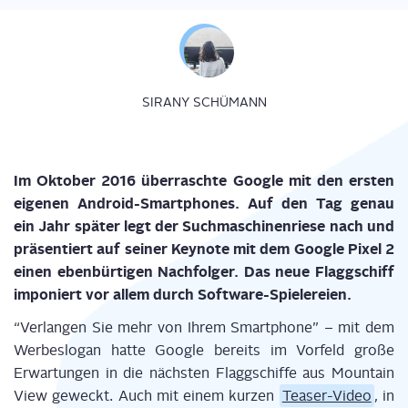
SIRANY SCHÜMANN
Im Okto­ber 2016 über­rasch­te Goog­le mit den ers­ten
eige­nen Android-Smart­phones. Auf den Tag genau
ein Jahr spä­ter legt der Such­ma­schi­nen­rie­se nach und
prä­sen­tiert auf sei­ner Key­note mit dem Goog­le Pixel 2
einen eben­bür­ti­gen Nach­fol­ger. Das neue Flagg­schiff
impo­niert vor allem durch Software-Spielereien.
“Ver­lan­gen Sie mehr von Ihrem Smart­phone” – mit dem
Wer­be­slo­gan hat­te Goog­le bereits im Vor­feld gro­ße
Erwar­tun­gen in die nächs­ten Flagg­schif­fe aus Moun­tain
View geweckt. Auch mit einem kur­zen
Teaser-Video
, in