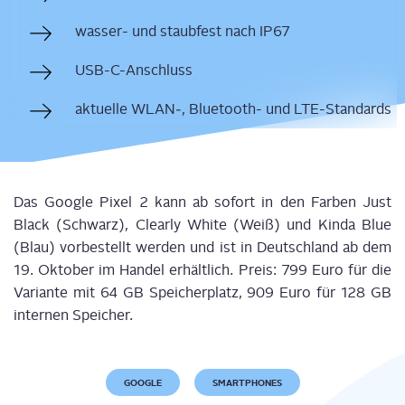
was­ser- und staub­fest nach IP67
USB-C-Anschluss
aktu­el­le WLAN‑, Blue­tooth- und LTE-Standards
Das Goog­le Pixel 2 kann ab sofort in den Far­ben Just
Black (Schwarz), Cle­ar­ly White (Weiß) und Kin­da Blue
(Blau) vor­be­stellt wer­den und ist in Deutsch­land ab dem
19. Okto­ber im Han­del erhält­lich. Preis: 799 Euro für die
Vari­an­te mit 64 GB Spei­cher­platz, 909 Euro für 128 GB
inter­nen Speicher.
GOOGLE
SMARTPHONES