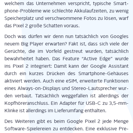
wel­chem das Unter­neh­men ver­spricht, typi­sche Smart­
phone-Pro­ble­me wie schlech­te Akku­lauf­zei­ten, zu wenig
Spei­cher­platz und ver­schwom­me­ne Fotos zu lösen, warf
das Pixel 2 gro­ße Schat­ten voraus.
Doch was dür­fen wir denn nun tat­säch­lich von Goo­gles
neu­em Big Play­er erwar­ten? Fakt ist, dass sich vie­le der
Gerüch­te, die im Vor­feld gestreut wur­den, tat­säch­lich
bewahr­hei­tet haben. Das Fea­ture “Acti­ve Edge” wur­de
ins Pixel 2 inte­griert: Damit kann der Goog­le Assistant
durch ein kur­zes Drü­cken des Smart­phone-Gehäu­ses
akti­viert wer­den. Auch eine eSIM, erwei­ter­te Funk­tio­nen
eines Always-on-Dis­plays und Ste­reo-Laut­spre­cher wur­
den ver­baut. Tat­säch­lich weg­ge­fal­len ist aller­dings der
Kopf­hö­rer­an­schluss. Ein Adap­ter für USB‑C zu 3,5‑mm-
Klinke ist aller­dings im Lie­fer­um­fang enthalten.
Des Wei­te­ren gibt es beim Goog­le Pixel 2 jede Men­ge
Soft­ware-Spie­le­rei­en zu ent­de­cken. Eine exklu­si­ve Pre­