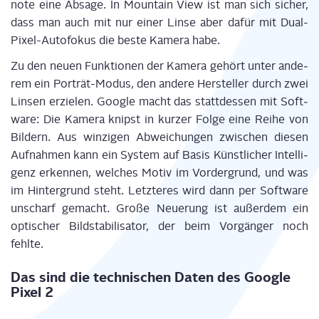
note eine Absa­ge. In Moun­tain View ist man sich sicher,
dass man auch mit nur einer Lin­se aber dafür mit Dual-
Pixel-Auto­fo­kus die bes­te Kame­ra habe.
Zu den neu­en Funk­tio­nen der Kame­ra gehört unter ande­
rem ein Por­trät-Modus, den ande­re Her­stel­ler durch zwei
Lin­sen erzie­len. Goog­le macht das statt­des­sen mit Soft­
ware: Die Kame­ra knipst in kur­zer Fol­ge eine Rei­he von
Bil­dern. Aus win­zi­gen Abwei­chun­gen zwi­schen die­sen
Auf­nah­men kann ein Sys­tem auf Basis Künst­li­cher Intel­li­
genz erken­nen, wel­ches Motiv im Vor­der­grund, und was
im Hin­ter­grund steht. Letz­te­res wird dann per Soft­ware
unscharf gemacht. Gro­ße Neue­rung ist außer­dem ein
opti­scher Bild­sta­bi­li­sa­tor, der beim Vor­gän­ger noch
fehlte.
Das sind die tech­ni­schen Daten des Goog­le
Pixel 2