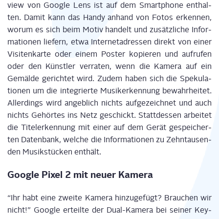
view von Goog­le Lens ist auf dem Smart­phone ent­hal­
ten. Damit kann das Han­dy anhand von Fotos erken­nen,
wor­um es sich beim Motiv han­delt und zusätz­li­che Infor­
ma­tio­nen lie­fern, etwa Inter­net­adres­sen direkt von einer
Visi­ten­kar­te oder einem Pos­ter kopie­ren und auf­ru­fen
oder den Künst­ler ver­ra­ten, wenn die Kame­ra auf ein
Gemäl­de gerich­tet wird. Zudem haben sich die Spe­ku­la­
tio­nen um die inte­grier­te Musik­erken­nung bewahr­hei­tet.
Aller­dings wird angeb­lich nichts auf­ge­zeich­net und auch
nichts Gehör­tes ins Netz geschickt. Statt­des­sen arbei­tet
die Titel­er­ken­nung mit einer auf dem Gerät gespei­cher­
ten Daten­bank, wel­che die Infor­ma­tio­nen zu Zehn­tau­sen­
den Musik­stü­cken enthält.
Goog­le Pixel 2 mit neu­er Kamera
“Ihr habt eine zwei­te Kame­ra hin­zu­ge­fügt? Brau­chen wir
nicht!” Goog­le erteil­te der Dual-Kame­ra bei sei­ner Key­