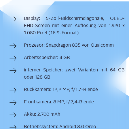
Dis­play: 5‑Zoll-Bild­schirm­dia­go­na­le, OLED-
FHD-Screen mit einer Auf­lö­sung von 1.920 x
1.080 Pixel (16:9‑Format)
Pro­ze­sor: Snapd­ra­gon 835 von Qualcomm
Arbeits­spei­cher: 4 GB
inter­ner Spei­cher: zwei Vari­an­ten mit 64 GB
oder 128 GB
Rück­ka­me­ra: 12,2 MP, f/1.7‑Blende
Front­ka­me­ra: 8 MP, f/2,4‑Blende
Akku: 2.700 mAh
Betriebs­sys­tem: Android 8.0 Oreo