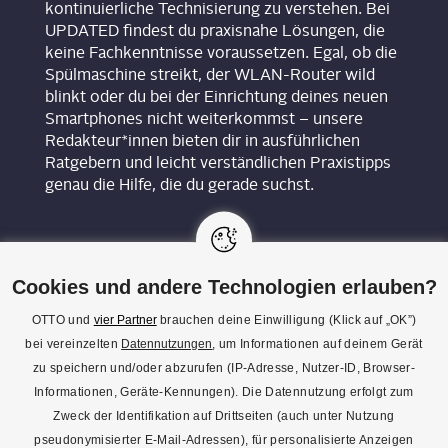
kontinuierliche Technisierung zu verstehen. Bei
UPDATED findest du praxisnahe Lösungen, die
keine Fachkenntnisse voraussetzen. Egal, ob die
Spülmaschine streikt, der WLAN-Router wild
blinkt oder du bei der Einrichtung deines neuen
Smartphones nicht weiterkommst – unsere
Redakteur*innen bieten dir in ausführlichen
Ratgebern und leicht verständlichen Praxistipps
genau die Hilfe, die du gerade suchst.
Cookies und andere Technologien erlauben?
OTTO und
vier Partner
brauchen deine Einwilligung (Klick auf „OK”)
bei vereinzelten
Datennutzungen
, um Informationen auf deinem Gerät
KON­TAKT
zu speichern und/oder abzurufen (IP-Adresse, Nutzer-ID, Browser-
Informationen, Geräte-Kennungen). Die Datennutzung erfolgt zum
REDAK­TI­ON
Zweck der Identifikation auf Drittseiten (auch unter Nutzung
IMPRES­SUM
pseudonymisierter E-Mail-Adressen), für personalisierte Anzeigen