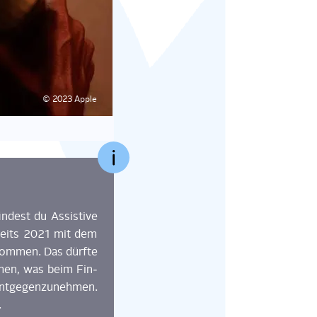
© 2023 Apple
in­dest du
Assis­ti­ve
reits
2021 mit
dem
om­men. Das dürf­te
men, was beim Fin­
nt­ge­gen­zu­neh­men
.
.