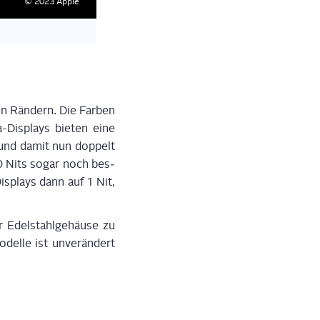
© 2023 Apple
Die neue Watch Ultra 2 hat das größ­te und hells­te Apple Wa
n Rän­dern. Die Far­ben
a-Dis­plays bie­ten eine
 und damit nun dop­pelt
00 Nits sogar noch bes­
is­plays dann auf 1 Nit,
Edel­stahl­ge­häu­se zu
el­le ist unver­än­dert