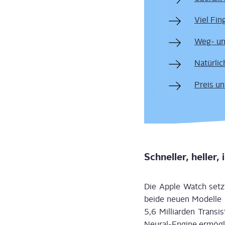
Viel Fin­
Weg- un
Natür­li
Preis un
Schnel­ler, hel­ler, 
Die Apple Watch setzt
bei­de neu­en
Modell
e
5,6 Mil­li­ar­den Tran­s
Neu­ral
-
Engi­ne ermög­l