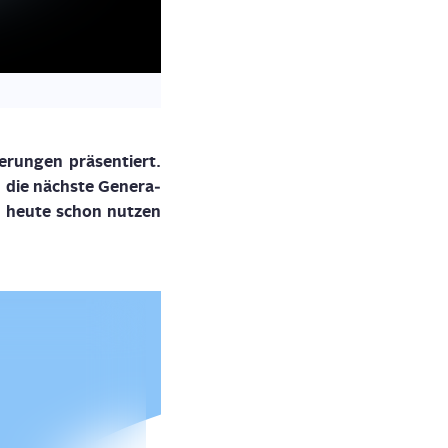
­run­gen prä­sen­tiert.
n die nächs­te Gene­ra­
r
heu­te
schon nut­zen