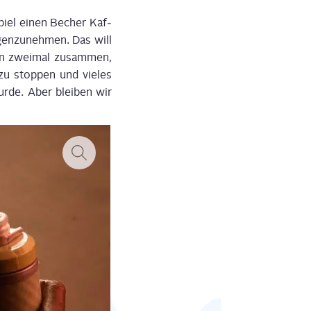
spiel einen Becher Kaf­
gen­zu­neh­men. Das will
men zwei­mal zusam­men,
zu stop­pen und vie­les
ur­de. Aber blei­ben wir