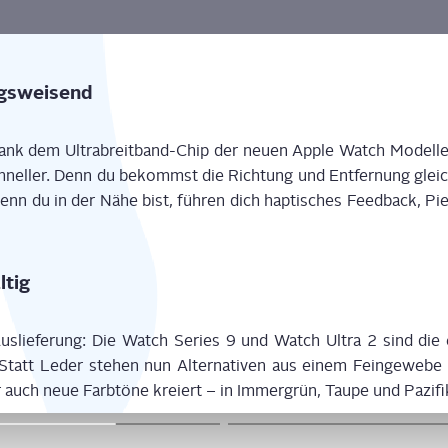
ngsweisend
ank dem Ultrab­reit­band
-Chip
der neu­en Apple Watch Model­le
hnel­ler. Denn du
bekommst die Rich­tung und Ent­fer­nung glei
nn du in der Nähe bist, füh­ren dich hap­ti­sches Feed­back, Piep
ltig
Aus­lie­fe­rung: Die Watch Series 9
und Watch Ultra 2 sind die
Statt Leder ste­hen
nun Alter­na­ti­ven aus einem Fein­ge­we­b
auch neue Farb­tö­ne kre­iert – in Immer­grün, Tau­pe und Pazifi