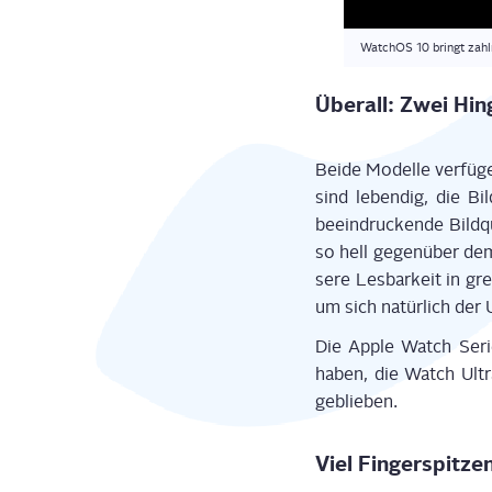
© 2023 Apple
Zeiten.
Wat­chOS 10 bringt zahl­
Über­all: Zwei Hi
Bei­de Model­le ver­fü
sind leben­dig, die Bil
beein­dru­cken­de Bild­
so hell gegen­über dem
se­re Les­bar­keit in g
um sich natür­lich de
Die Apple Watch Serie
haben, die Watch Ultra
geblieben.
Viel Fin­ger­spit­zen