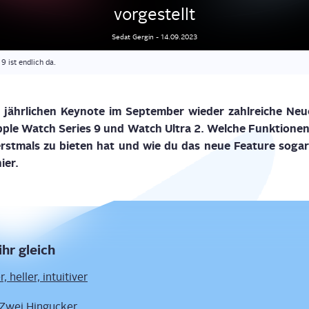
vorgestellt
Sedat
Gergin
-
14.09.2023
9 ist endlich da.
jähr­li­chen Key­note im Sep­tem­ber wie­der zahl­rei­che Neue
ple Watch Series 9 und Watch Ultra 2
. Wel­che Funk­tio­ne
rst­mals zu bie­ten hat
und wie du das neue Fea­ture
soga
ier.
ihr gleich
, hel­ler, intuitiver
: Zwei Hingucker