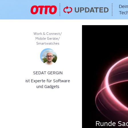
Dein
Tech
Work & Connect
/
Mobile Geräte
/
Smartwatches
SEDAT GERGIN
ist Experte für Software
und Gadgets
Run­de Sa