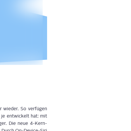
r wie­der. So
ver­fü­gen
je ent­wi­ckelt hat
:
m
it
ger.
Die
neue 4-
Kern
-
en. Durch On-Device
-
Siri