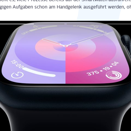
gi­gen Auf­ga­ben schon am Hand­ge­lenk aus­ge­führt wer­den,