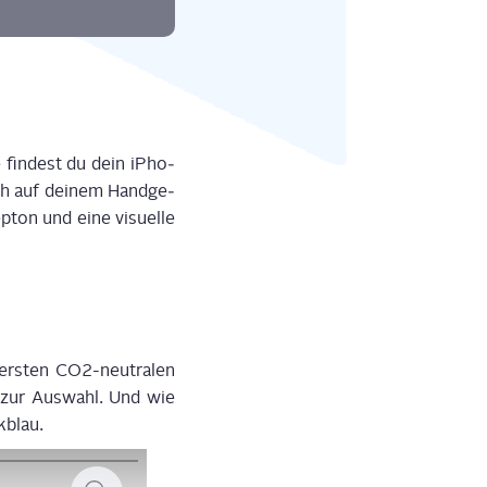
 fin­dest du dein iPho­
ch auf dei­nem
Hand­ge­
­ton und eine visu­el­le
ers­te
n
CO2-neu­tra­le
n
e zur Aus­wahl. Und wie
kblau.