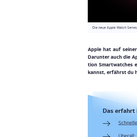
Die neue Apple Watch Series 
Apple hat auf sei­ner 
Dar­un­ter auch die
Ap
ti­on Smart­wat­ches e
kannst,
erfährst du h
Das erfahrt 
Schnel­ler
Über­all