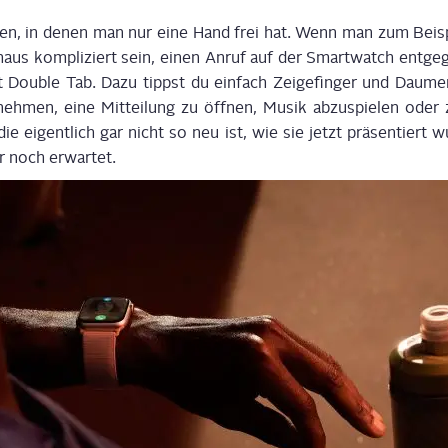
io­nen, in denen man nur eine Hand frei hat. Wenn man zum Bei­
­aus kom­pli­ziert sein, einen Anruf auf der Smart­watch ent­ge­
 Dou­ble Tab. Dazu tippst du ein­fach
Zei­ge­fin­ger und Dau­
h­men, eine Mit­tei­lung zu öff­nen, Musik abzu­spie­len oder 
die eigent­lich gar nicht so neu ist, wie sie jetzt prä­sen­tiert w
r noch erwartet.