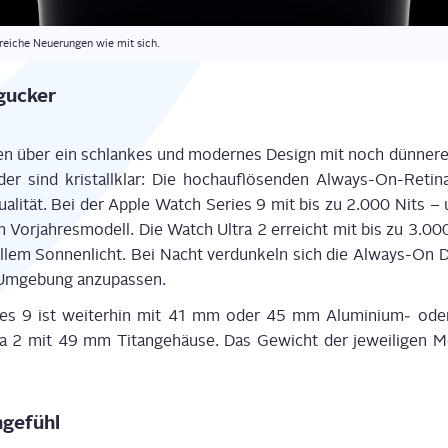
rei­che Neue­run­gen wie mit sich.
ngucker
­gen über ein schlan­kes und moder­nes Design mit noch dün­ne­re
­der sind kris­tall­klar: Die hoch­auf­lö­sen­den Always-On-Reti­n
qua­li­tät. Bei der Apple Watch Series 9 mit bis zu 2.000 Nits –
 Vor­jah­res­mo­dell. Die Watch Ultra 2 erreicht mit bis zu 3.0
rel­lem Son­nen­licht. Bei Nacht ver­dun­keln sich die Always-On D
r Umge­bung anzupassen.
s 9 ist wei­ter­hin mit 41 mm oder 45 mm Alu­mi­ni­um
‑
oder 
 2 mit 49 mm Titan­ge­häu­se. Das Gewicht der jewei­li­gen Mod
­ge­fühl