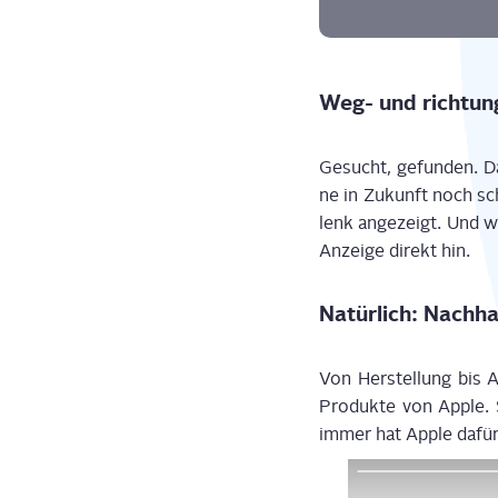
Weg- und richtu
Gesucht, gefun­den. D
ne in Zukunft noch sc
lenk
ange­zeigt. Und we
Anzei­ge direkt hin.
Natür­lich: Nachha
Von Her­stel­lung bis 
Pro­dukt
e
von Apple. 
immer hat Apple dafür 