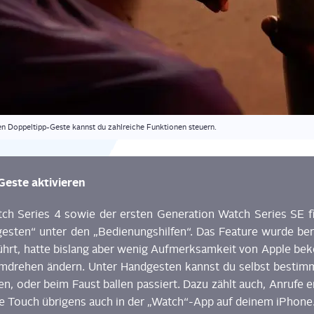
en Dop­pel­tipp-Ges­te kannst du zahl­rei­che Funk­tio­nen steuern.
Ges­te aktivieren
ch Series 4 sowie der ers­ten Gene­ra­ti­on Watch Series SE f
ges­ten“
unter den „Bedie­nungs­hil­fen“. Das Fea­ture wur­de
be
ührt, hat­te bis­lang
aber
wenig Auf­merk­sam­keit von Apple bek
m­dre­hen ändern. Unter Hand­ges­ten kannst du
selbst
bestim­
en, oder beim Faust bal­len pas­siert.
Dazu zählt auch, Anru­fe e
ve
Touch
übri­gens
auch
in der
„
Watch
“-
App auf dei­nem iPhone