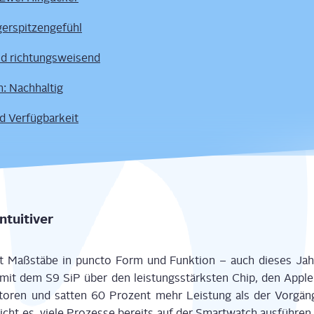
ger­spit­zen­ge­fühl
d richtungsweisend
ch: Nachhaltig
d Verfügbarkeit
intuitiver
 Maß­stä­be in punc­to Form und Funk­ti­on – auch die­ses Jah
mit dem S9
SiP
über den leis­tungs­stärks­ten Chip, den Apple 
is­to­ren und sat­ten 60
Pro­zent
mehr Leis­tung als der Vor­gän­
icht
es
, vie­le Pro­zes­se bereits auf der Smart­watch aus­füh­r