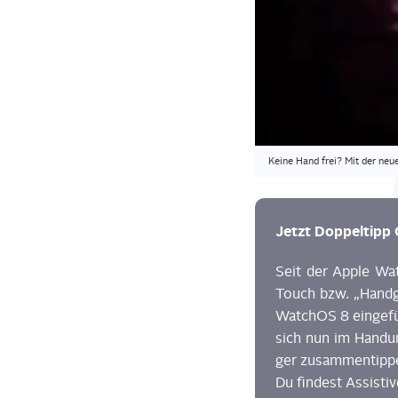
Kei­ne Hand frei? Mit der neu­
Jetzt Dop­pel­tipp 
Seit der Apple Wat
Touch
bzw. „Hand­
Wat­chOS
8 ein­ge­f
sich nun im Hand­u
ger zusam­men­tip­p
Du fin­dest
Assis­ti­