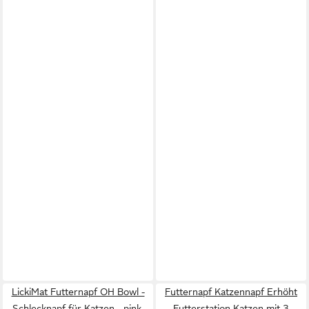
LickiMat Futternapf OH Bowl -
Futternapf Katzennapf Erhöht
Schlecknapf für Katzen - pink,
Futterstation Katzen mit 3