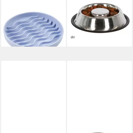
DUVO+
KERBL
Antischlingnapf Anti-
Antischlingnapf Edelstahlnapf
Schlingnapf rund lila für
Anti Dribble 500 ml 82294
7,95 €
Katzen
lieferbar - in 9-11 Werktagen bei
12,09 €
dir
lieferbar - in 3-4 Werktagen bei dir
DEHNER
KERBL