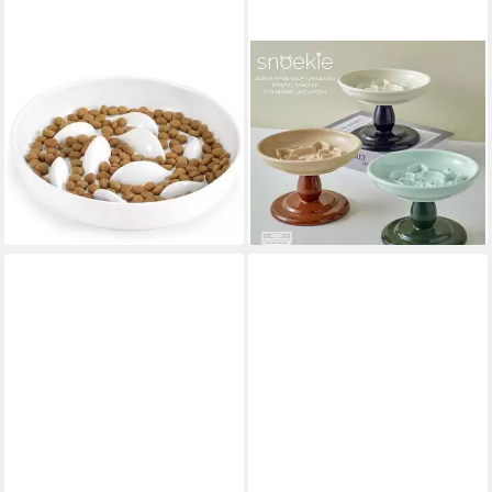
IDOGCHEW
SNOEKIE
Antischlingnapf Anti Schling
Napf snoekie Porzellan-
Napf Keramik Katze mit hohen
Haustiernapf Erhöhtes Anti-
Rändern, Slow
Schling-Design17×17×11cm
41,95 €
18,99 €
lieferbar - in 5-6 Werktagen bei dir
lieferbar - in 3-4 Werktagen bei dir