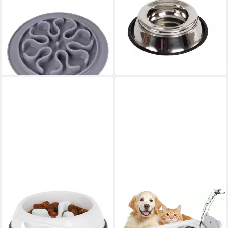
Futternapf Antischlingnapf,
Anti-Schlabber-Napf
Silikon, ca. Ø 24 cm, Höhe 2
Edelstahlnapf Anti Splash 900
cm
ml 82289
12,99 €
9,69 €
lieferbar - in 4-5 Werktagen bei dir
lieferbar - in 9-11 Werktagen bei
dir
KERBL
BLINGBIN
Napf Kunststoffnapf Anti
Futternapf Erhöhter
Dribble 1000 ml 80504
Hundenapf, Hunde-