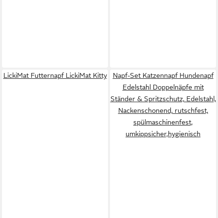
LickiMat Futternapf LickiMat Kitty
Napf-Set Katzennapf Hundenapf
Edelstahl Doppelnäpfe mit
Ständer & Spritzschutz, Edelstahl,
Nackenschonend, rutschfest,
spülmaschinenfest,
umkippsicher,hygienisch