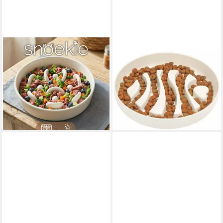
SNOEKIE
LUXUSKOLLEKTION
Napf SNOEKIE Anti-Schling-
Antischlingnapf Napf Anti
Napf aus Porzellan für Katzen
Schling Katzen Rutschfest
& kleine Hunde
Boden Leicht Herzfisch -
13,99 €
Weiß
lieferbar - in 3-4 Werktagen bei dir
45,95 €
lieferbar in 6 Wochen
+3