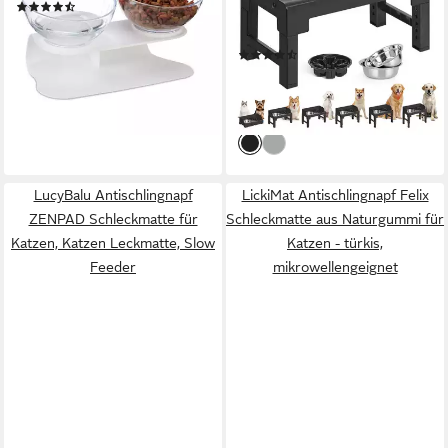
(36)
neigbar, Fressnäpfe mit
14,99 €
UVP
29,99 €
Gestell
-50%
(6)
lieferbar - in 2-3 Werktagen bei dir
33,26 €
UVP
44,99 €
-26%
lieferbar - in 4-5 Werktagen bei dir
LucyBalu Antischlingnapf
LickiMat Antischlingnapf Felix
ZENPAD Schleckmatte für
Schleckmatte aus Naturgummi für
Katzen, Katzen Leckmatte, Slow
Katzen - türkis,
Feeder
mikrowellengeignet