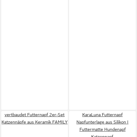
vertbaudet Futternapf 2er-Set
KaraLuna Futternapf
Katzennäpfe aus Keramik FAMILY
Napfunterlage aus Silikon I
Futtermatte Hundenapf
Katzennapf,