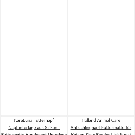
KaraLuna Futternapf
Holland Animal Care
Napfunterlage aus Silikon I
Antischlingnapf Futtermatte für
Futtermatte Hundenapf Unterlage
Katzen Slow Feeder Lick It mat