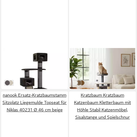
CANADIAN CAT COMPANY
BELVIONA
Kratzbaum Maine Coon 209,
Kratzbaum mit 65 cm, für
XXL, Ø ca. 20 cm Sisalsäulen
Kitten und kleine Katzen
449,90 €
25,95 €
für große Katzen
in 6-8 Werktagen bei dir
in 2-3 Werktagen bei dir
Grau
Beige
weiß/grau
beige/braun
weiß/schwarz
nanook Ersatz-Kratzbaumstamm
Kratzbaum Kratzbaum
Sitzplatz Liegemulde Topseat für
Katzenbaum Kletterbaum mit
Niklas 40231 Ø 46 cm beige
Höhle Stabil Katzenmöbel,
Sisalstange und Spielschnur