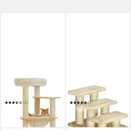
PURPURRA
MC STAR
Kratzbaum mit Echtholz-
Kratzbaum für alte Katzen
Platten, 2 Hängematte und
mit Arthritis, 11cm
Höhle, 136 cm
Stufenhöhe, Tiertreppe
(3)
(1)
74,00 €
71,57 €
UVP
159,00 €
UVP
89,99 €
-53%
-20%
in 6-7 Werktagen bei dir
in 5-6 Werktagen bei dir