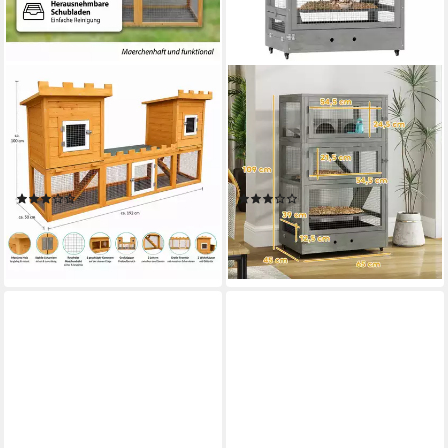
MUCOLA
PAWHUT
Kleintierkäfig Kleintierstall
Kleintierkäfig mit Hütten,
Hasenstall Freigehege Haus
Wippe, Palette, Futterschalen,
Schloss Kaninchenstall Käfig,
mit Schloss, Rampen, Rollen,
bodenfrei
Grau
(5)
(5)
151,80 €
142,99 €
UVP
289,90 €
UVP
271,90 €
-48%
-47%
lieferbar - in 3-4 Werktagen bei dir
lieferbar - in 2-3 Werktagen bei dir