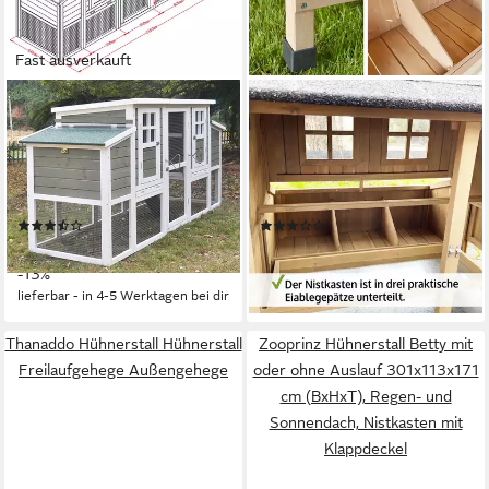
Fast ausverkauft
ZOOPPLIER
ZOOPRINZ
Hühnerstall Hühnerstall
Hühnerstall Berghof mit
Hühnerhaus winterfest
breitem Nistkasten Klappdach,
Nr.09"XXL Nest", wetterfest
110x130x110 cm (BxHxT),
Hühnerkäfig Chickenhouse
Falltür, Massivholz
(3)
(4)
mit Freigehege für 2-4
349,99 €
399,00 €
UVP
399,99 €
Hühner
lieferbar - in 4-5 Werktagen bei dir
-13%
lieferbar - in 4-5 Werktagen bei dir
Thanaddo Hühnerstall Hühnerstall
Zooprinz Hühnerstall Betty mit
Freilaufgehege Außengehege
oder ohne Auslauf 301x113x171
cm (BxHxT), Regen- und
Sonnendach, Nistkasten mit
Klappdeckel