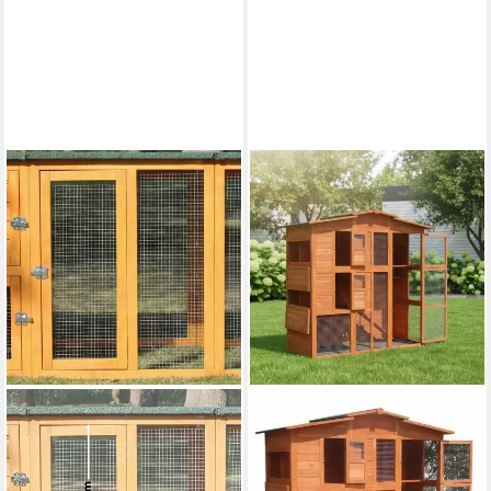
ZOOPRINZ
Hühnerstall Hühnervoliere
Flexi mit oder ohne Auslauf
215x70x65 cm (BxHxT),