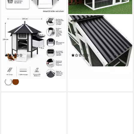
MUCOLA
MELKO
Kleintierkäfig Gefügelstall
Kleintierkäfig Geflügelstall
Hühnerhaus XXL 6-Ecken
Hühnerstall in Grau Weiß
Freigehege Kleintierstall, für
Hühnerhaus Hühnerkäfig,
5-8 Hühner
Imprägniert
(11)
(1)
169,80 €
144,80 €
UVP
239,90 €
UVP
229,90 €
-29%
-37%
lieferbar - in 3-4 Werktagen bei dir
lieferbar - in 3-4 Werktagen bei dir