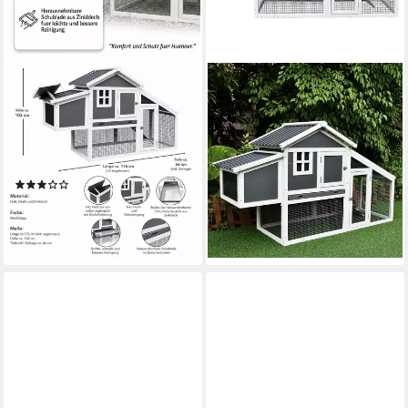
MUCOLA
FEEL2HOME
Kleintierkäfig Hühnerstall
Kleintierkäfig Hühnerstall
Hühnerhaus Geflügelstall
Grau Weiß Freilaufgehege
Legenest Eiablage Küken,
Geflügelvoliere Haus
176x102x66 cm
Hasenkäfig, 176x102x66 cm
(3)
144,80 €
UVP
229,90 €
144,80 €
UVP
229,90 €
-37%
-37%
lieferbar - in 3-4 Werktagen bei dir
lieferbar - in 3-4 Werktagen bei dir