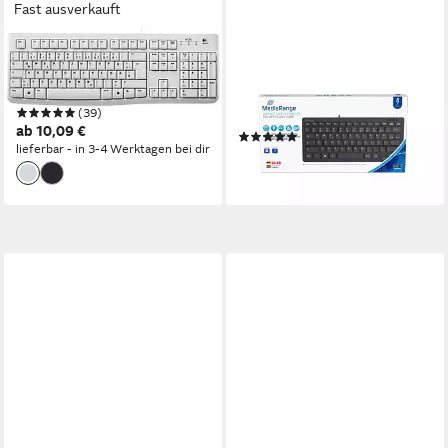
Fast ausverkauft
LOGITECH
MEDIARANGE
K120 for Business USB-
Tastatur Compact ultraflach
Tastatur
mit Kabel Keyboard QWERTZ
(39)
schwarz MROS112 Tastatur
ab 10,09 €
(1)
lieferbar - in 3-4 Werktagen bei dir
7,66 €
lieferbar - in 3-4 Werktagen bei dir