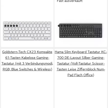
Fast ausverkauft
RAPOO
HAMA
E9600M, kabellos, QWERTZ
Funktastatur WK-200
Wireless-Tastatur
(kabellos, QWERTZ) Tastatur
(5)
(1)
ab 12,99 €
ab 16,63 €
UVP
49,99 €
UVP
19,99 €
-74%
-17%
lieferbar - in 2-3 Werktagen bei dir
lieferbar - in 4-5 Werktagen bei dir
Goldstern-Tech CX23 Kompakte
Hama Slim Keyboard Tastatur KC-
61-Tasten Kabelose Gaming-
700 DE-Layout Silber Gaming-
Tastatur (mit 3 Verbindungsmodi,
Tastatur (Voll-Tastatur Scissor-
RGB, Blue Switches & Wireless)
Tasten Leise Ziffernblock Num-
Pad Flach Office)