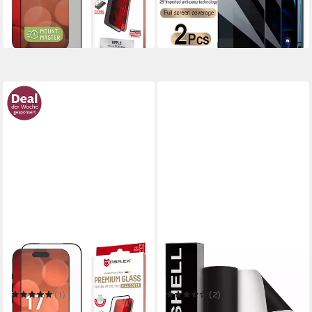
-78%
nur bis Dienstag
in 4-5 Werktagen bei dir
-52%
in 4-5 Werktagen bei dir
DISPLEX
BLACKSHELL
Displayschutzglas Premium
Schutzfolie Transparente und
Glass Screen Protector mit
Matt Schwarze
EASY-ON MountMaster
Lackschutzfolien Zuschnitte
(1)
(2)
ab 11,99 €
ab 18,99 €
UVP
22,99 €