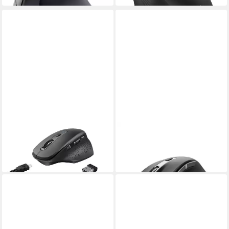
TRUST
TRUST
23812 ergonomische Maus
Fyda ergonomische Maus
69,99 €
ab 21,49 €
in 2-3 Werktagen bei dir
in 5-6 Werktagen bei dir