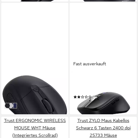
Fast ausverkauft
TRUST
TRUST
optische Funkmaus 24794
Ferro Maus Kabellos Schwarz
Mäuse
9 Tasten 3200 dpi 25673
ab 17,49 €
Mäuse
(1)
in 2-3 Werktagen bei dir
ab 34,94 €
Schwarz
Weiß
Blau
in 3-4 Werktagen bei dir
Trust ERGONOMIC WIRELESS
Trust ZYLO Maus Kabellos
MOUSE WHT Mäuse
Schwarz 6 Tasten 2400 dpi
(Integriertes Scrollrad)
25733 Mäuse