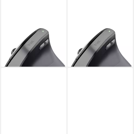
TRUST
TRUST
Kabellose Ergonomische
Kabellose Ergonomische
Maus 25371 Mäuse
Maus 25145 Mäuse
ab 39,94 €
ab 28,99 €
39,99 €
in 3-4 Werktagen bei dir
-28%
in 2-3 Werktagen bei dir