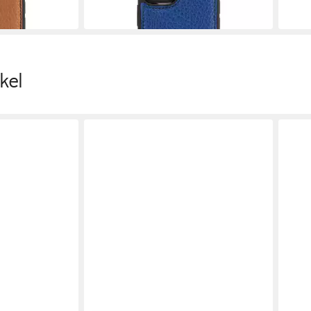
35,10 €
35,1
in 2-3 Werktagen bei dir
in 2-3
kel