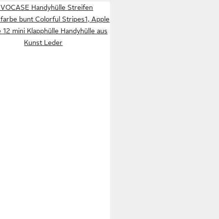
IVOCASE Handyhülle Streifen
arbe bunt Colorful Stripes1, Apple
 12 mini Klapphülle Handyhülle aus
Kunst Leder