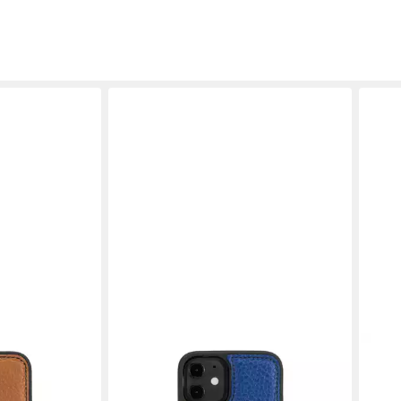
GOLDBLACK
GOLD
K iPhone 12
Handyhülle GOLDBLACK iPhone 12
Hand
 Braun
Mini Lederhülle Nappa Blau
Mini