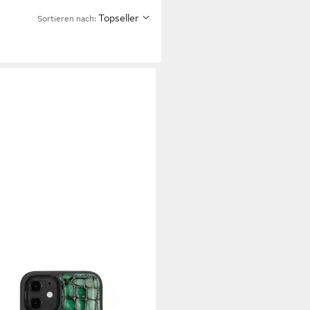
Topseller
Sortieren nach:
BLACK
yhülle GOLDBLACK iPhone 12
 Lederhülle MILANO-Design Grün