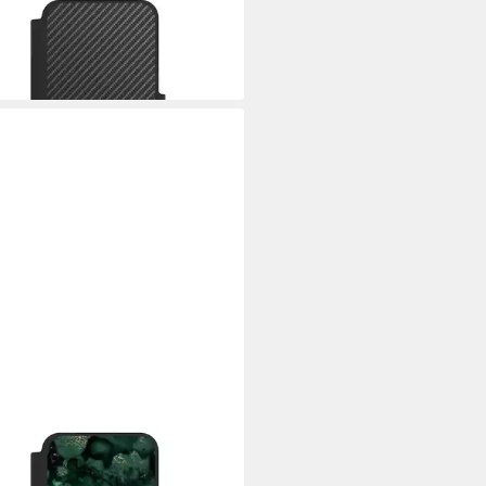
hülle Metallic Look Muster
on Carbon
9 €
 Werktagen bei dir
CASE
yhülle Marmor Glitzer Look
r Cyan Glitter Marble Look