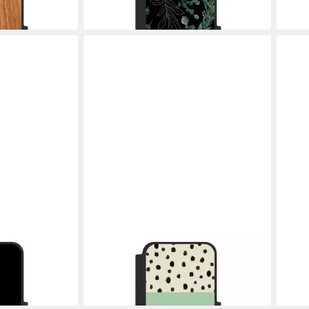
44,99 €
44,9
in 5-6 Werktagen bei dir
in 5-6
NIVOCASE
NIVO
schwarz Farbe
Handyhülle Abstrakt Polka Dots Boho
Hand
Dots and Boho
Welt
44,99 €
44,9
in 5-6 Werktagen bei dir
in 5-6