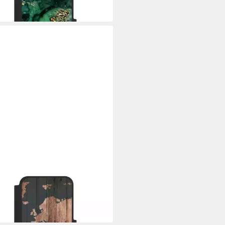
9 €
 Werktagen bei dir
CASE
yhülle Landkarte Holzoptik
karte Wooden World Map
9 €
 Werktagen bei dir