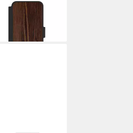
yhülle Holzoptik Holz Nussbaum
rung Holzlook
9 €
 Werktagen bei dir
CASE