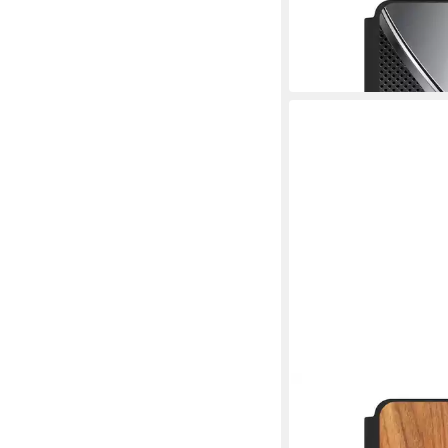
Handyhülle Carbon Sta
Metal Surface
44,99 €
in 5-6 Werktagen bei dir
NIVOCASE
Handyhülle Holzoptik 
Lärche