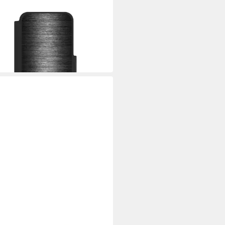
CASE
hülle Metallic Look Metal
azit Metal Look - Anthrazit
9 €
 Werktagen bei dir
CASE