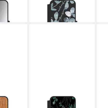
hl Metall Duo
Handyhülle Eukalyptus Muster Blume
Handy
Eukalyptus pattern ohne Hintergrund
Carb
44,99 €
44,9
in 5-6 Werktagen bei dir
in 5-6
NIVOCASE
NIVO
Lärche Holz
Handyhülle Eukalyptus Blätter Natur
Hand
Eukalyptusblätter Black
Muste