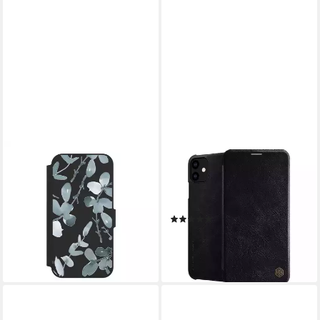
NIVOCASE
COFI1453
Handyhülle Eukalyptus Muster
Handytasche ECHT LEDER
Blume Eukalyptus pattern
Flip Klapp Handytasche
ohne Hintergrund, Apple
Handyhülle Buch Tasche
(1)
iPhone 12 Klapphülle
12,95 €
19,95 €
44,99 €
Handyhülle aus Kunst Leder
-35%
lieferbar - in 5-6 Werktagen bei dir
NIVOflip schwarz
lieferbar - in 4-5 Werktagen bei dir