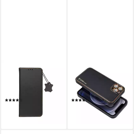
COFI1453
COFI1453
Handyhülle Smart Pro
Handyhülle Leder Case Hülle
Buchtasche Leder Tasche
Handyschale Handy-Hülle
Lederbuch Hülle Case Handy-
Cover Bumper, cofi1453
Hülle, Echtleder
Leder Case Hülle Handyschale
(16)
(19)
Handy-Hülle Cover Bumper
12,95 €
13,99 €
lieferbar - in 4-5 Werktagen bei dir
lieferbar - in 4-5 Werktagen bei dir