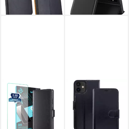
-20%
lieferbar - in 4-5 Werktagen bei dir
TEC-EXPERT
BURKLEY
Handyhülle Echtleder Hülle
Handytasche Leder Book
für Apple iPhone 16e 6.1 Zoll,
Cover für iPhone 12 Mini
6.1", Cover Klapphülle Case
Handyhülle (1-tlg., Book Case
mit Kartenfächern und
Lederhülle mit Kartenfach und
29,99 €
29,90 €
Geldfach aufstellbar
Magnetverschluss), Optimaler
lieferbar - in 5-6 Werktagen bei dir
lieferbar - in 3-4 Werktagen bei dir
Rund-Um-Schutz,