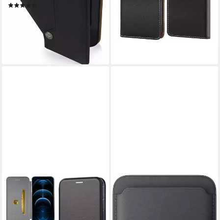
(3)
11,90 €
Sichtfenstern, Handy-Ständer
21,95 €
UVP
29,95 €
lieferbar - in 2-3 Werktagen bei dir
-27%
lieferbar - in 2-3 Werktagen bei dir
+1
NUMERVA
APPLE
Handyhülle Handy Tasche
Smartphone-Hülle iPhone
Book Case für Apple iPhone
Feingewebe Wallet mit
12, Klapphülle Flip Cover
MagSafe