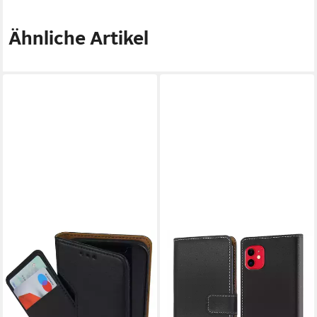
Ähnliche Artikel
FRENTREE
NUMERVA
Handyhülle aus echtem Leder
Handyhülle Bookstyle Etui
für iPhone 12, 13, 14,
Handytasche Schutzhülle für
Magnetverschluss mit 4
Apple iPhone 12, Klapphülle
Kartenfächern & 2
Flip Cover Schwarz