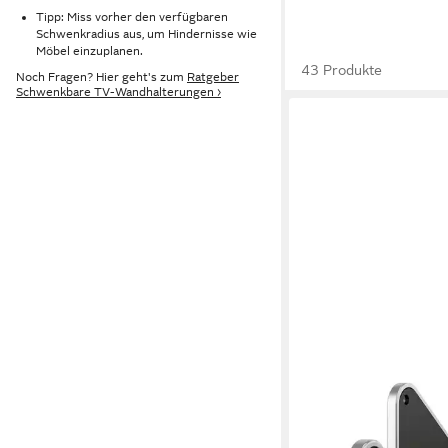
Tipp: Miss vorher den verfügbaren
Schwenkradius aus, um Hindernisse wie
Möbel einzuplanen.
43 Produkte
Noch Fragen? Hier geht's zum
Ratgeber
Schwenkbare TV-Wandhalterungen ›
RICOO
TV-Wandhalterung S19
Zoll, VESA bis 200x200