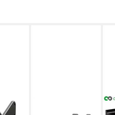
PROFIPATCH
CON
22, (bis 42
TV-Wandhalterung 17-42 Zoll
TV-W
, 1-tlg.,
schwenkbar & neigbar bis 30kg, (bis
für 