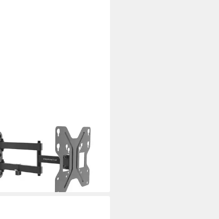
IPATCH
andhalterung 17-42 Zoll
enkbar & neigbar bis 30kg, (bis
ll, 1-tlg)
9 €
rbar - in 3-4 Werktagen bei dir