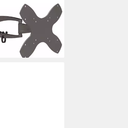
L INSTRUMENTS
andhalterung S48, (bis 42 Zoll,
., 1, bis 42 Zoll, schwenkbar
bar ausziehbar Fernseher Halter
A 200)
(2)
5 €
rbar - in 3-4 Werktagen bei dir