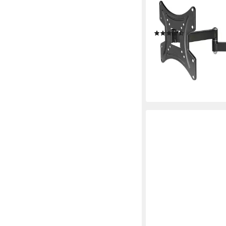
MY WALL
TV-Wandhalterung HL1
Zoll, 180° schwenkbar
(267)
ab 15,95 €
UVP
17,95 €
-11%
lieferbar - in 4-5 Werktag