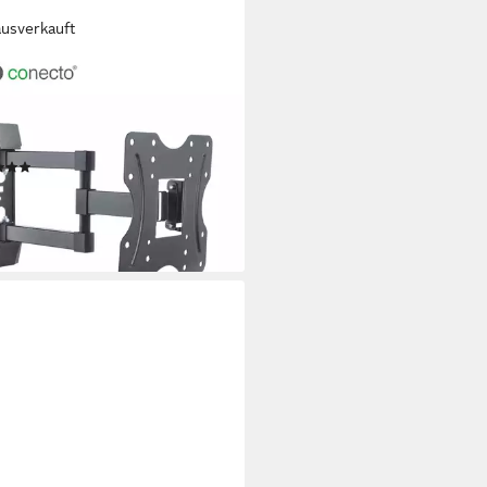
ausverkauft
ECTO
andhalterung TV Wandhalter
LCD LED Fernseher & Monitor,
 42 Zoll, neigbar, schwenkbar)
(1)
9 €
UVP
29,99 €
%
rbar - in 3-4 Werktagen bei dir