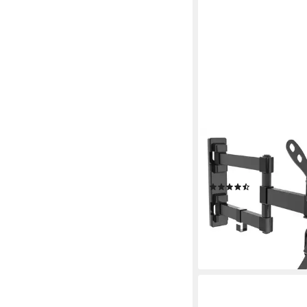
MY WALL
TV-Wandhalterung HF1
Zoll, Bewegliche TV 
(26)
23,95 €
UVP
26,95 €
-11%
lieferbar - in 4-5 Werktag