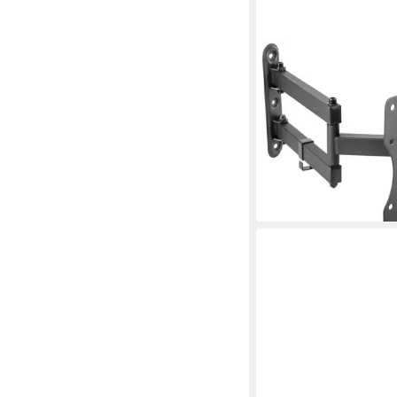
RICOO
TV-Wandhalterung S72
Zoll, 1-tlg., schwenkba
ausziehbar Fernseher
VESA 200x200)
27,99 €
UVP
41,43 €
-32%
lieferbar - in 3-4 Werktag