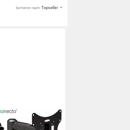
Topseller
Sortieren nach:
ECTO
andhalterung TV Wandhalter
LCD LED Fernseher & Monitor,