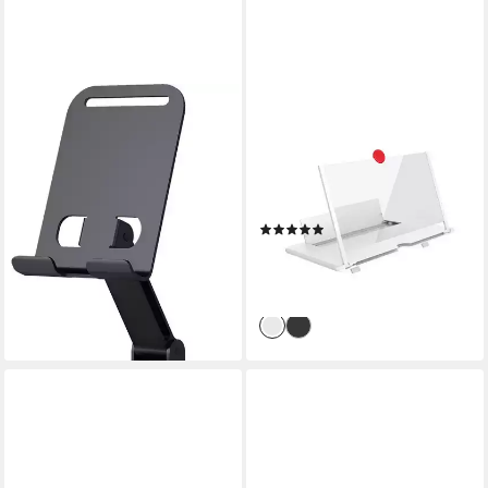
Gaming)
COFI 1453
HOMEMIYN
Handy-Halterung 360°
Smartphone-Halterung Handy
drehbarer, faltbarer Ständer
Bildschirmlupe 12 Zoll Handy
14,95 €
UVP
24,99 €
Bildschirmvergrößerung
-40%
Faltbarer
lieferbar - in 4-5 Werktagen bei dir
(1)
39,99 €
UVP
99,99 €
-60%
lieferbar - in 2-3 Werktagen bei dir