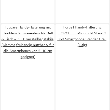
Futicare Handy-Halterung mit
Forcell Handy-Halterung
flexiblem Schwanenhals für Bett
FORCELL F-Grip Fold Stand 3
& Tisch – 360° verstellbar,stabile,
360 Smartphone Ständer Grau,
(Klemme,freihändig nutzbar & für
(1-tlg)
alle Smartphones von 5–10 cm
geeignet)