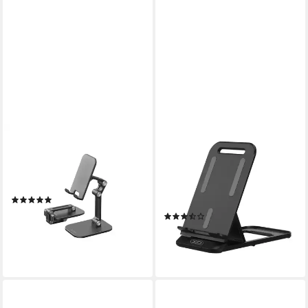
XLAYER
XO
Handy-Halterung Tablet
Smartphone-Halterung C73,
Smartphone Halterung
(bis 7 Zoll, 1-teilig, Faltbarer
Ständer klappbar
Tischständer mit Anti Rutsch
(8)
Basis und verstellbarem
ab 14,95 €
(2)
Winkel)
lieferbar - in 2-3 Werktagen bei dir
6,95 €
UVP
10,95 €
-37%
lieferbar - in 4-5 Werktagen bei dir