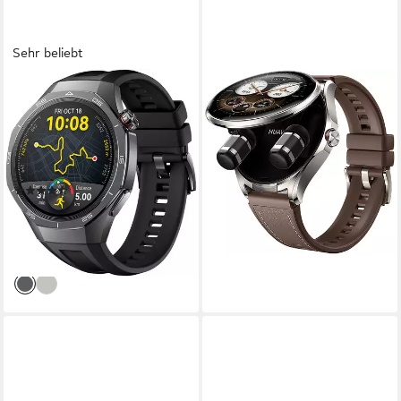
Sehr beliebt
HUAWEI
HUAWEI
Watch GT5 PRO 46MM
WATCH Buds 2 Smartwatch
Smartwatch
72 Std.
Akkulaufzeit
Harmony OS
Betriebssystem
168 Std.
Akkulaufzeit
Harmony OS
Betriebssystem
493,87 €
17,72 €
mtl. in 36 Raten
(77)
lieferbar - in 3-4 Werktagen bei dir
ab 221,60 €
UVP
379,00 €
20,24 €
mtl. in 12 Raten
-42%
lieferbar - in 4-5 Werktagen bei dir