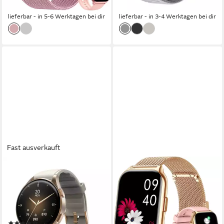
-29%
-50%
lieferbar - in 5-6 Werktagen bei dir
lieferbar - in 3-4 Werktagen bei dir
Fast ausverkauft
HAMA
ZEVELORA
Smartwatch 8900
Damen's und Herren's
(Telefonfunktion, GPS,
Telefonfunktion Fitness-
wasserdicht IP68,
Tracker IPx8 Wasserdicht
Herzfrequenz) Smartwatch
Smartwatch
(37)