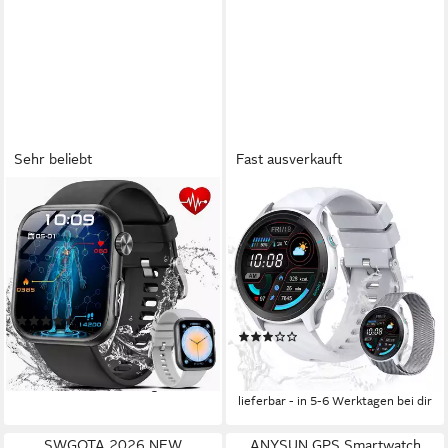
Sehr beliebt
Fast ausverkauft
SWGOTA
VALDUS
Smartwatch Damen Herren
Herren's & Damen's IP68
EKG+PPG/Blutdruck/SpO₂/BMI-
Wasserdicht Fitness-Tracker
Überwachung Smartwatch
Telefonfunktion Smartwatch
720 Std.
Akkulaufzeit
120 Std.
Akkulaufzeit
Android/iOS
Betriebssystem
(70)
(1)
54,99 €
UVP
179,99 €
94,22 €
UVP
143,53 €
-69%
-34%
lieferbar - in 2-3 Werktagen bei dir
lieferbar - in 5-6 Werktagen bei dir
SWGOTA 2026 NEW
ANYSUN GPS Smartwatch