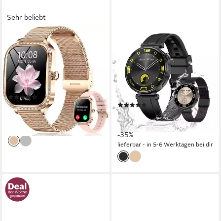
Sehr beliebt
FORRLITE
ZEVELORA
Smartwatch Damen, Neueste
Damen's IP68 Wasserdicht
Fitness Uhr mit Anruffunktion
Telefonfunktion Fitness-
Smartwatch
Tracker Elegant Smartwatch
iOS 9.0+ Android 5.1+
Betriebssystem
120 Std.
Akkulaufzeit
Android/iOS
Betriebssystem
(68)
(4)
39,99 €
UVP
87,99 €
105,13 €
UVP
162,14 €
-55%
9,60 €
mtl. in 12 Raten
lieferbar - in 3-4 Werktagen bei dir
-35%
lieferbar - in 5-6 Werktagen bei dir