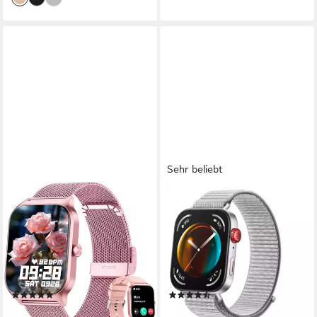
Sehr beliebt
ZEVELORA
HUAWEI
Damen's Telefonfunktion IP68
WATCH FIT 3, 4,62 cm (1,82
wasserdicht Fitness Tracker
Zoll) AMOLED-Display
Smartwatch
Smartwatch
120 Std.
Akkulaufzeit
168 Std.
Akkulaufzeit
Android/iOS
Betriebssystem
Harmony OS
Betriebssystem
(4)
(215)
99,99 €
79,00 €
UVP
139,99 €
UVP
159,00 €