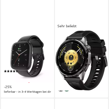
Sehr beliebt
HAMA
HUAWEI
Smartwatch 46 mm
WATCH GT6 46 mm
(Telefonfunktion, WhatsApp,
Smartwatch
E-Mail etc., wasserdicht)
288 Std.
Akkulaufzeit
Harmony OS
Betriebssystem
Smartwatch
(27)
120 Std.
Akkulaufzeit
ab 194,41 €
UVP
249,00 €
(16)
17,76 €
mtl. in 12 Raten
ab 29,99 €
UVP
39,99 €
-22%
nur bis Dienstag
lieferbar - in 2-3 Werktagen bei dir
-25%
lieferbar - in 3-4 Werktagen bei dir