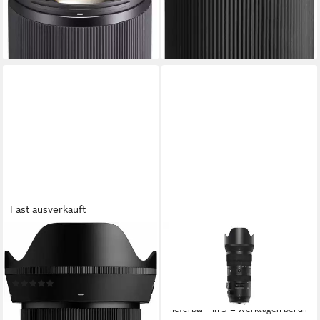
E-Mount Objektiv
(C) Sony E Objektiv
978,12 €
729,00 €
28,40 €
mtl. in 48 Raten
21,16 €
mtl. in 48 Raten
lieferbar - in 3-4 Werktagen bei dir
lieferbar - in 3-4 Werktagen bei dir
Fast ausverkauft
SIGMA
SIGMA
17-40mm f1,8 DC (A) F/ Sony
70-200mm f2,8 DG OS HSM
E-Mount Objektiv
Sports Canon Objektiv
(1)
1.339,00 €
999,99 €
38,87 €
mtl. in 48 Raten
29,03 €
mtl. in 48 Raten
lieferbar - in 3-4 Werktagen bei dir