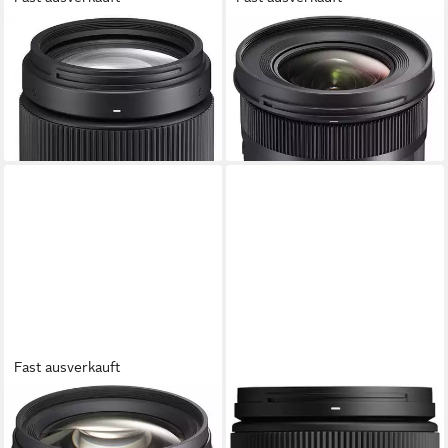
SIGMA
SIGMA
100-400mm f5-6,3 DG DN
16-28mm f2,8 DG DN (C)
OS (C) Sony-E Objektiv
Sony-E Objektiv
1.029,00 €
939,00 €
29,87 €
mtl. in 48 Raten
27,26 €
mtl. in 48 Raten
lieferbar - in 3-4 Werktagen bei dir
lieferbar - in 3-4 Werktagen bei dir
Fast ausverkauft
SIGMA
SIGMA
50mm f1,4 DG DN (A) Sony
16-300mm f3,5-6,7 DC OS