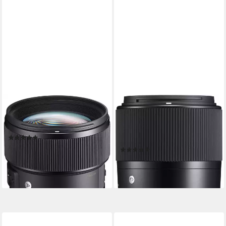
SIGMA
SIGMA
85mm f1,4 DG DN (A) Sony-E
30mm 1:1,4 DC DN
Objektiv
Contemporary Sony E-Mount
(1)
Objektiv
1.109,51 €
(5)
32,21 €
mtl. in 48 Raten
369,00 €
lieferbar - in 3-4 Werktagen bei dir
18,33 €
mtl. in 24 Raten
lieferbar - in 3-4 Werktagen bei dir