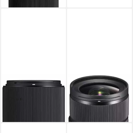
lieferbar - in 3-4 Werktagen bei dir
SIGMA
SIGMA
105mm f2,8 DG DN Macro
24mm f1,4 DG DN (A) Sony-E
(A) Sony-E Objektiv
Objektiv
(2)
929,00 €
829,00 €
26,97 €
mtl. in 48 Raten
24,07 €
mtl. in 48 Raten
lieferbar - in 3-4 Werktagen bei dir
lieferbar - in 3-4 Werktagen bei dir