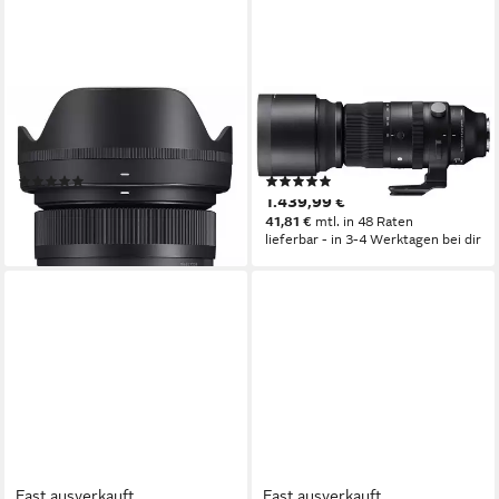
SIGMA
SIGMA
28-70mm f2,8 DG DN (C)
150-600mm f5-6,3 DG DN
Sony-E Objektiv
OS [S] Sony E-Mount Objektiv
(3)
(1)
879,00 €
1.439,99 €
25,52 €
mtl. in 48 Raten
41,81 €
mtl. in 48 Raten
lieferbar - in 3-4 Werktagen bei dir
lieferbar - in 3-4 Werktagen bei dir
Fast ausverkauft
Fast ausverkauft