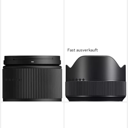
Fast ausverkauft
SIGMA
SIGMA
16-300mm f3,5-6,7 DC OS
14-24mm f2,8 DG DN Art
(C) Canon RF Mount Objektiv
Sony E-Mount Objektiv
(2)
(1)
729,00 €
1.499,00 €
21,16 €
mtl. in 48 Raten
43,52 €
mtl. in 48 Raten
lieferbar - in 3-4 Werktagen bei dir
lieferbar - in 3-4 Werktagen bei dir