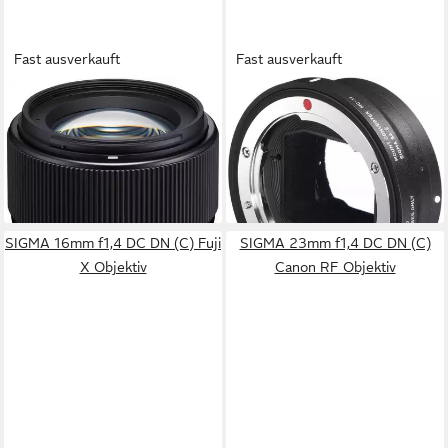
Fast ausverkauft
Fast ausverkauft
SIGMA
SIGMA
56mm f1,4 DC DN (C) Nikon
Anschlussadapter MC-11
Z Objektiv
Canon zu Sony NEX Objektiv
469,00 €
261,61 €
16,83 €
mtl. in 36 Raten
12,99 €
mtl. in 24 Raten
lieferbar - in 3-4 Werktagen bei dir
lieferbar - in 3-4 Werktagen bei dir
SIGMA 16mm f1,4 DC DN (C) Fuji
SIGMA 23mm f1,4 DC DN (C)
X Objektiv
Canon RF Objektiv