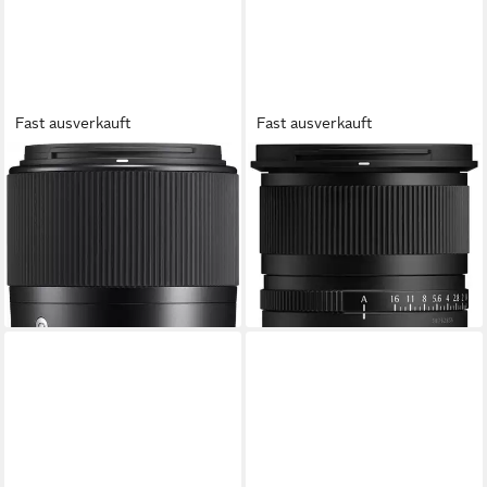
Fast ausverkauft
Fast ausverkauft
SIGMA
SIGMA
30mm 1:1,4 DC DN
12mm f1,4 DC (C) Für Sony
Contemporary MFT Micro
E-Mount Objektiv
599,00 €
Four Third Objektiv
17,39 €
mtl. in 48 Raten
369,00 €
lieferbar - in 3-4 Werktagen bei dir
18,33 €
mtl. in 24 Raten
lieferbar - in 3-4 Werktagen bei dir