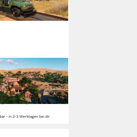
SHINE GAMES
et Zoo: Console Edition
tation 5
Plattform
Jahren
USK-Freigabe
tier Developments
Publisher
(4)
2,08 €
UVP
39,99 €
%
rbar - in 2-3 Werktagen bei dir