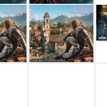
UBISOFT
PLAY
k Flag
Assassin’s Creed Black Flag
Marv
ition
Resynced - Launch Edition
PlayS
keine
Xbox Series X
Plattform
Acti
be
ab 16 Jahren
USK-Freigabe
Ubisoft
Publisher
79,9
liefe
(7)
55,90 €
lieferbar - in 2-3 Werktagen bei dir
en bei dir