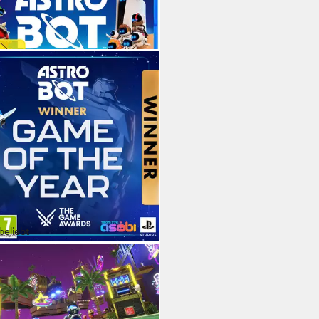
beliebt
STATION 5
o Bot
tation 5
Plattform
Jahren
USK-Freigabe
tation
Publisher