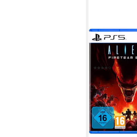
FOCUS ENTERTAINMEN
Aliens: Fireteam Elite
Playstation 5
Plattform
ab 16 Jahren
USK-Freiga
FOCUS ENTERTAINMENT
(3)
23,79 €
lieferbar - in 3-4 Werktag