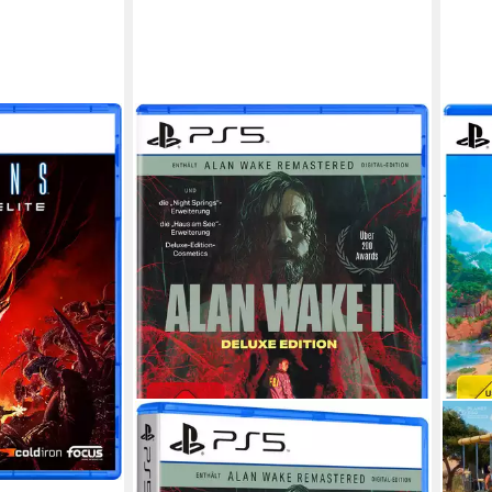
T
be
 PUBLISHING
Publisher
en bei dir