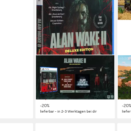
EPIC GAMES
FIRE
Alan Wake 2 Deluxe Edition
Plan
PlayStation 5
Plattform
PlayS
keine Jugendfreigabe (ab 18 Jahren)
USK-Freigabe
ab 0 
Epic Games Publishing
Publisher
Fron
(14)
32,13 €
ab 3
UVP
39,99 €
-20%
-20
lieferbar - in 2-3 Werktagen bei dir
liefe