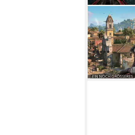
Sehr beliebt
UBISOFT
Assassin’s Creed Blac
Resynced - Launch Ed
PlayStation 5
Plattform
ab 16 Jahren
USK-Freiga
Ubisoft
Publisher
(45)
49,00 €
UVP
59,99 €
-18%
lieferbar - in 2-3 Werktag