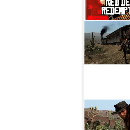
ROCKSTAR GAMES
Red Dead Redemptio
PlayStation 5
Plattform
keine Jugendfreigabe (a
Rockstar
Publisher