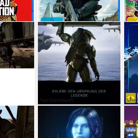
Fast ausverkauft
Sehr 
XBOX
PLAY
n
Halo: Campaign Evolved
Astr
PlayStation 5
Plattform
PlayS
b 18 Jahren)
USK-Freigabe
ab 16 Jahren
USK-Freigabe
ab 6 
Xbox Game Studios
Publisher
PlayS