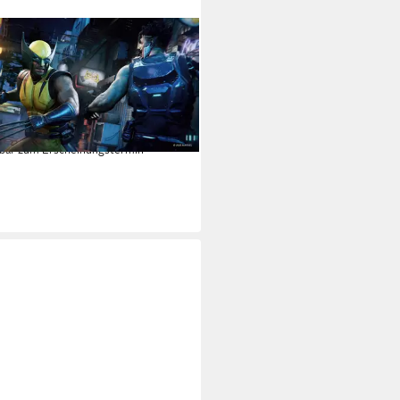
STATION 5
el's Wolverine
tation 5
Plattform
 Jugendfreigabe (ab 18 Jahren)
USK-Freigabe
on-Adventure
Genre
9 €
rbar zum Erscheinungstermin