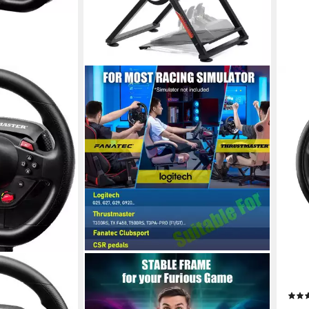
GTPLAYER
THR
 Gaming-
Lenkradständer Lenkrad Gaming
T248
Wheel Stand für Logitech Controller
ab 3