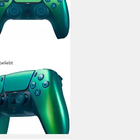
beliebt
STATION 5
Sense Chroma Collection
Station 5-Controller
(230)
0 €
UVP
79,99 €
rbar - in 2-3 Werktagen bei dir