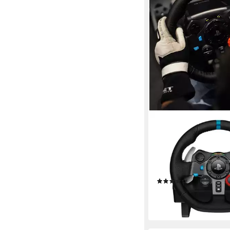
LOGITECH
G29 Driving Force Ra
Gaming-Lenkrad (G29 
ist die ultimative Ren
Hardware)
(46)
ab 339,00 €
16,84 €
mtl. in 24 Raten
lieferbar - in 2-3 Werktag