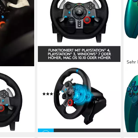
Sehr 
LOGITECH
PLAY
cing Wheel
G29 Racing Wheel PS5 PS4 PC mit
Dual
Driving Force
3-Pedal-System Gaming-Lenkrad
Play
(1)
nsimulator-
ab 289,00 €
70,9
14,35 €
mtl. in 24 Raten
-11%
lieferbar - in 2-3 Werktagen bei dir
liefe
en bei dir