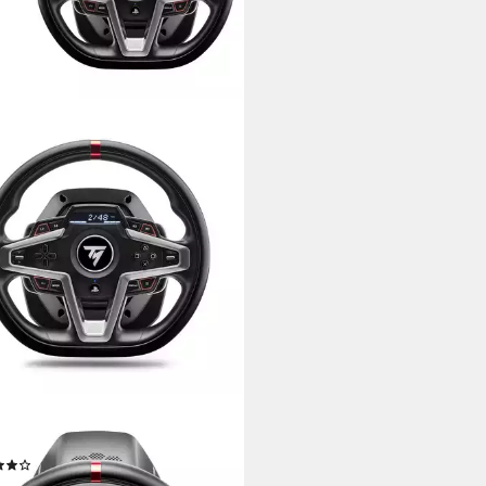
USTMASTER
 Lenkrad
(13)
39,99 €