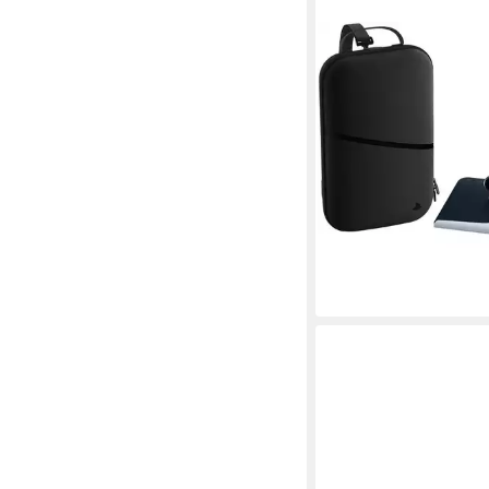
PLAYSTATION 5
FlexStrike Wireless-Fi
PlayStation-Controller
199,99 €
18,27 €
mtl. in 12 Raten
lieferbar zum Erscheinu