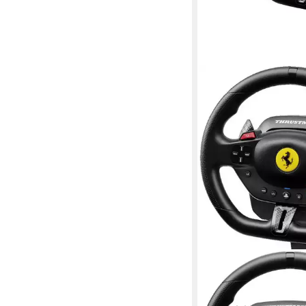
THRUSTMASTER
T98 Ferrari 296 GTB
Lenkrad