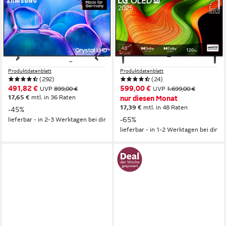
SAMSUNG
LG
GU65U7099FU LED-
OLED48B59LA OLED-
Fernseher
Fernseher
163 cm/65 Zoll
Diagonale
121 cm/48 Zoll
Diagonale
LED
Bildschirmtechnologie
OLED
Bildschirmtechnologie
4K Ultra HD
Auflösung
4K Ultra HD
Auflösung
Produktdatenblatt
Produktdatenblatt
(292)
(24)
491,82 €
599,00 €
UVP
899,00 €
UVP
1.699,00 €
17,65 €
mtl. in 36 Raten
nur diesen Monat
17,39 €
mtl. in 48 Raten
-45%
-65%
lieferbar - in 2-3 Werktagen bei dir
lieferbar - in 1-2 Werktagen bei dir