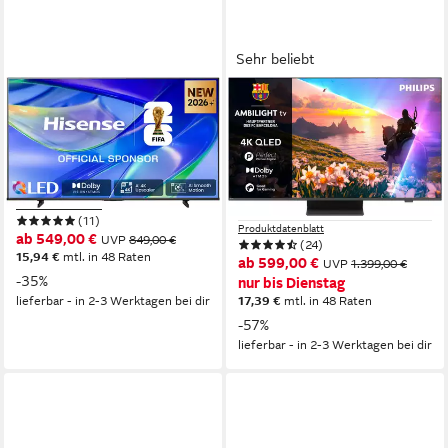
Sehr beliebt
HISENSE
PHILIPS
65E7S QLED-Fernseher
65PUS8600/12 QLED-
Fernseher
164 cm/65 Zoll
Diagonale
QLED
Bildschirmtechnologie
164 cm/65 Zoll
Diagonale
4K Ultra HD
Auflösung
QLED
Bildschirmtechnologie
4K Ultra HD
Auflösung
Produktdatenblatt
(11)
Produktdatenblatt
ab 549,00 €
UVP
849,00 €
(24)
15,94 €
mtl. in 48 Raten
ab 599,00 €
UVP
1.399,00 €
-35%
nur bis Dienstag
lieferbar - in 2-3 Werktagen bei dir
17,39 €
mtl. in 48 Raten
-57%
lieferbar - in 2-3 Werktagen bei dir