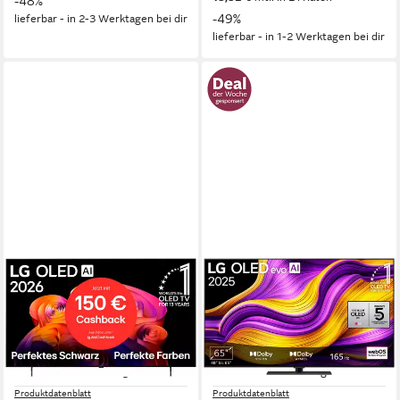
-48%
-49%
lieferbar - in 2-3 Werktagen bei dir
lieferbar - in 1-2 Werktagen bei dir
LG
LG
OLED65B6ELC OLED-
OLED65G59LS OLED-
Fernseher
Fernseher
164 cm/65 Zoll
Diagonale
164 cm/65 Zoll
Diagonale
OLED
Bildschirmtechnologie
OLED evo
Bildschirmtechnologie
4K Ultra HD
Auflösung
4K Ultra HD
Auflösung
Produktdatenblatt
Produktdatenblatt