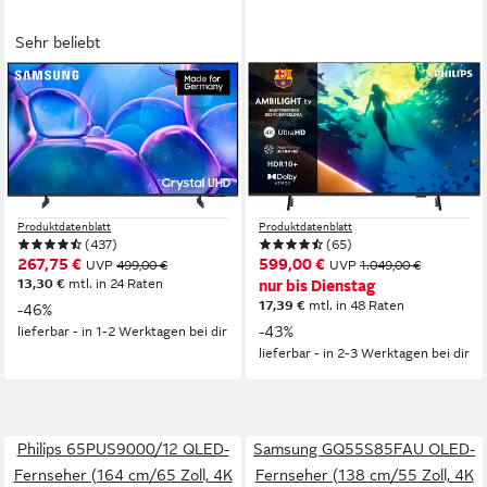
Sehr beliebt
SAMSUNG
PHILIPS
GU43U7099FU LED-
65PUS8000/12 LED-
Fernseher
Fernseher
108 cm/43 Zoll
Diagonale
164 cm/65 Zoll
Diagonale
LED
Bildschirmtechnologie
LED
Bildschirmtechnologie
4K Ultra HD
Auflösung
4K Ultra HD
Auflösung
Produktdatenblatt
Produktdatenblatt
(437)
(65)
267,75 €
599,00 €
UVP
499,00 €
UVP
1.049,00 €
13,30 €
mtl. in 24 Raten
nur bis Dienstag
17,39 €
mtl. in 48 Raten
-46%
-43%
lieferbar - in 1-2 Werktagen bei dir
lieferbar - in 2-3 Werktagen bei dir
Philips 65PUS9000/12 QLED-
Samsung GQ55S85FAU OLED-
Fernseher (164 cm/65 Zoll, 4K
Fernseher (138 cm/55 Zoll, 4K