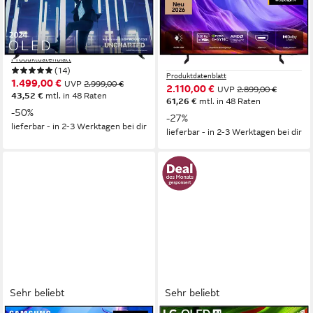
Fernseher
164 cm/65 Zoll
Diagonale
OLED
Bildschirmtechnologie
163 cm/65 Zoll
Diagonale
4K Ultra HD
Auflösung
OLED
Bildschirmtechnologie
4K Ultra HD
Auflösung
Produktdatenblatt
(14)
Produktdatenblatt
1.499,00 €
UVP
2.999,00 €
2.110,00 €
UVP
2.899,00 €
43,52 €
mtl. in 48 Raten
61,26 €
mtl. in 48 Raten
-50%
-27%
lieferbar - in 2-3 Werktagen bei dir
lieferbar - in 2-3 Werktagen bei dir
Sehr beliebt
Sehr beliebt