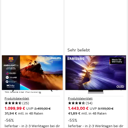
Sehr beliebt
PHILIPS
SAMSUNG
65OLED760/12 OLED-
GQ65S90FAT OLED-
Fernseher
Fernseher
164 cm/65 Zoll
Diagonale
163 cm/65 Zoll
Diagonale
OLED
Bildschirmtechnologie
OLED
Bildschirmtechnologie
4K Ultra HD
Auflösung
4K Ultra HD
Auflösung
Produktdatenblatt
Produktdatenblatt
(25)
(54)
1.099,99 €
1.443,00 €
UVP
2.499,00 €
UVP
3.199,00 €
31,94 €
mtl. in 48 Raten
41,89 €
mtl. in 48 Raten
-56%
-55%
lieferbar - in 2-3 Werktagen bei dir
lieferbar - in 2-3 Werktagen bei dir