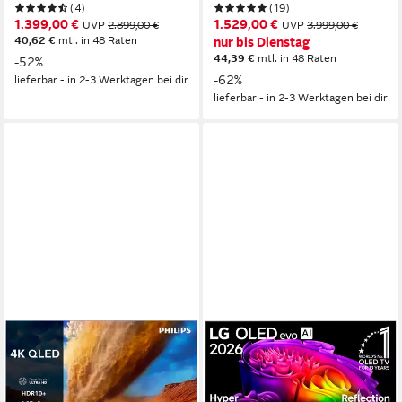
(4)
(19)
1.399,00 €
1.529,00 €
UVP
2.899,00 €
UVP
3.999,00 €
40,62 €
mtl. in 48 Raten
nur bis Dienstag
44,39 €
mtl. in 48 Raten
-52%
-62%
lieferbar - in 2-3 Werktagen bei dir
lieferbar - in 2-3 Werktagen bei dir
PHILIPS
LG
65PUS7800/12 QLED-
OLED65G67LW OLED-
Fernseher
Fernseher