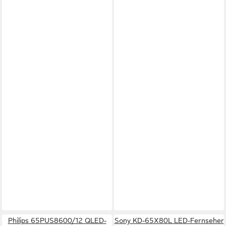
Philips 65PUS8600/12 QLED-
Sony KD-65X80L LED-Fernseher