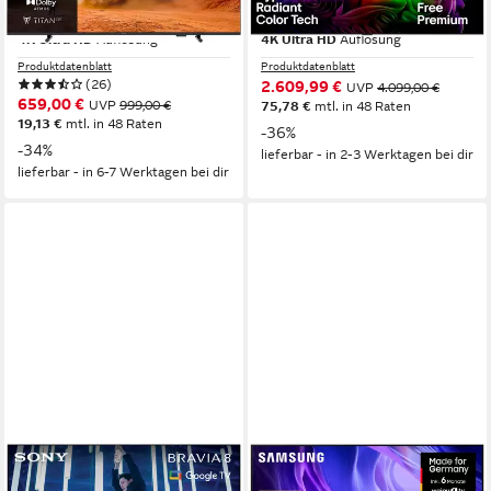
164 cm/65 Zoll
Diagonale
164 cm/65 Zoll
Diagonale
QLED
Bildschirmtechnologie
OLED evo
Bildschirmtechnologie
4K Ultra HD
Auflösung
4K Ultra HD
Auflösung
Produktdatenblatt
Produktdatenblatt
(26)
2.609,99 €
UVP
4.099,00 €
659,00 €
UVP
999,00 €
75,78 €
mtl. in 48 Raten
19,13 €
mtl. in 48 Raten
-36%
-34%
lieferbar - in 2-3 Werktagen bei dir
lieferbar - in 6-7 Werktagen bei dir
SONY
SAMSUNG
K-65XR80 OLED-Fernseher
GQ65S85HAE OLED-