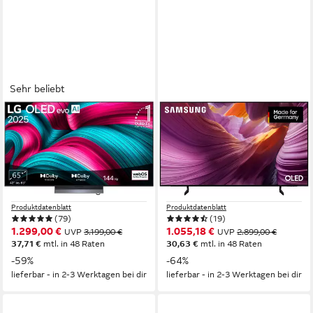
Sehr beliebt
LG
SAMSUNG
OLED65C5ELB OLED-
GQ65S85FAE OLED-
Fernseher
Fernseher
164 cm/65 Zoll
Diagonale
163 cm/65 Zoll
Diagonale
OLED evo
Bildschirmtechnologie
OLED
Bildschirmtechnologie
4K Ultra HD
Auflösung
4K Ultra HD
Auflösung
Produktdatenblatt
Produktdatenblatt
(79)
(19)
1.299,00 €
1.055,18 €
UVP
3.199,00 €
UVP
2.899,00 €
37,71 €
mtl. in 48 Raten
30,63 €
mtl. in 48 Raten
-59%
-64%
lieferbar - in 2-3 Werktagen bei dir
lieferbar - in 2-3 Werktagen bei dir