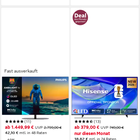
Fast ausverkauft
PHILIPS
HISENSE
65OLED810 LED-Fernseher
58E7S QLED-Fernseher
164 cm/65 Zoll
Diagonale
146 cm/58 Zoll
Diagonale
OLED
Bildschirmtechnologie
QLED
Bildschirmtechnologie
4K Ultra HD
Auflösung
4K Ultra HD
Auflösung
Produktdatenblatt
Produktdatenblatt
(11)
(13)
ab 1.449,99 €
ab 379,00 €
UVP
2.799,00 €
UVP
749,00 €
42,10 €
mtl. in 48 Raten
nur diesen Monat
18,82 €
mtl. in 24 Raten