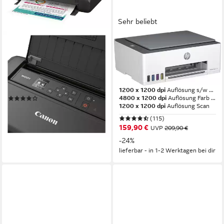
Sehr beliebt
CANON
HP
MAXIFY BX110
Smart Tank 5105 All-in-One-
Tintenstrahldrucker
Drucker
Multifunktionsdrucker
4800 x 1200 dpi dpi
Auflösung s/w Druck
Druckkopf
Druckverfahren
1200 x 1200 dpi
Auflösung s/w Druck
4800 x 1200 dpi
Auflösung Farb Druck
(3)
1200 x 1200 dpi
Auflösung Scan
ab 301,94 €
lieferbar - in 2-3 Werktagen bei dir
(115)
159,90 €
UVP
209,90 €
-24%
lieferbar - in 1-2 Werktagen bei dir