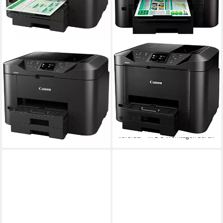
CANON
CANON
MAXIFY MB2750 -
MAXIFY MB5450
Multifunktionsdrucker -
Multifunktionsdrucker
schwarz
600 x 1200 dpi
Auflösung s/w Druck
1200 x 1200 dpi
Auflösung Scan
Multifunktionsdrucker
Tintenstrahl
Druckverfahren
(2)
ab 127,99 €
(4)
241,19 €
lieferbar - in 2-3 Werktagen bei dir
lieferbar - in 2-3 Werktagen bei dir