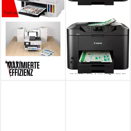
Fast ausverkauft
CANON
CANON
MAXIFY GX6050
MAXIFY MB2750
Tintenstrahldrucker
Multifunktionsdrucker
1200 x 600 dpi
Auflösung Farb Druck
600 x 1200 dpi
Auflösung Farb Druck
1200 x 1200 dpi
Auflösung Scan
1200 x 1200 dpi
Auflösung Scan
Tintendruck
Druckverfahren
Tintenstrahl
Druckverfahren
(28)
(20)
544,90 €
ab 128,39 €
lieferbar - in 2-3 Werktagen bei dir
lieferbar - in 2-3 Werktagen bei dir