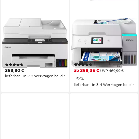
CANON
EPSON
MAXIFY GX2050
EcoTank ET-4956
Multifunktionsdrucker
Multifunktionsdrucker
600 x 1200 dpi
Auflösung Farb Druck
4800 x 1200 dpi
Auflösung s/w Druck
1200 x 2400 dpi
Auflösung Scan
4800 x 1200 dpi
Auflösung Farb Druck
Tintendruck
Druckverfahren
1200 x 2400 dpi
Auflösung Scan
(3)
(4)
369,90 €
ab 368,35 €
UVP
469,99 €
lieferbar - in 2-3 Werktagen bei dir
-22%
lieferbar - in 3-4 Werktagen bei dir