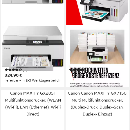
CANON
CANON
MAXIFY GX1050
MAXIFY GX6550
Multifunktionsdrucker
Multifunktionsdrucker
600 x 1200 dpi
Auflösung Farb Druck
600 x 1200 dpi
Auflösung s/w Druck
1200 x 2400 dpi
Auflösung Scan
1200 x 1200 dpi
Auflösung Scan
Tintendruck
Druckverfahren
Tintenstrahl
Druckverfahren
(1)
(1)
324,90 €
524,44 €
lieferbar - in 2-3 Werktagen bei dir
lieferbar - in 5-6 Werktagen bei dir
Canon MAXIFY GX2051
Canon Canon MAXIFY GX7150
Multifunktionsdrucker, (WLAN
Multi Multifunktionsdrucker,
(Wi-Fi), LAN (Ethernet), Wi-Fi
(Duplex-Druck, Duplex-Scan,
Direct)
Duplex- Einzug)