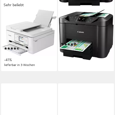
Sehr beliebt
CANON
CANON
PIXMA TS7750i
MAXIFY MB5450
Multifunktionsdrucker
Multifunktionsdrucker
1200 x 1200 dpi
Auflösung Farb Druck
1200 x 1200 dpi
Auflösung Scan
1200 x 2400 dpi
Auflösung Scan
Tintendruck
Druckverfahren
Tintendruck
Druckverfahren
(60)
(35)
229,90 €
ab 99,90 €
UVP
169,00 €
lieferbar - in 2-3 Werktagen bei dir
-41%
lieferbar in 3 Wochen