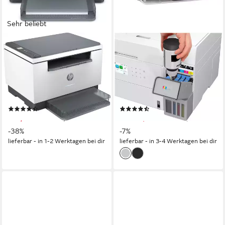
Sehr beliebt
HP
EPSON
LaserJet MFP M234dw
EcoTank ET-3956
Multifunktionsdrucker
Multifunktionsdrucker
600 x 600 dpi
Auflösung s/w Druck
4800 x 1200 dpi
Auflösung s/w Druck
600 x 1200 dpi
Auflösung Scan
4800 x 1200 dpi
Auflösung Farb Druck
Laserdruck
Druckverfahren
1200 x 2400 dpi
Auflösung Scan
(20)
(7)
179,74 €
ab 399,00 €
UVP
289,90 €
UVP
429,99 €
-38%
-7%
lieferbar - in 1-2 Werktagen bei dir
lieferbar - in 3-4 Werktagen bei dir