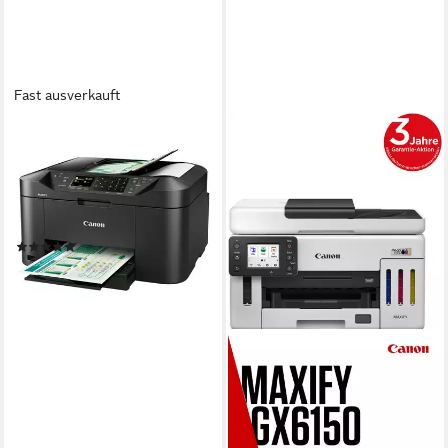
Fast ausverkauft
CANON
MAXIFY MB2150
Multifunktionsdrucker
schwarz
Multifunktionsdrucker
(1)
ab 107,99 €
lieferbar - in 2-3 Werktagen bei dir