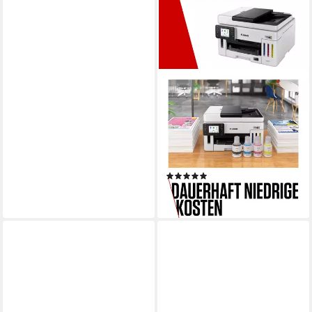
CANON
MAXIFY GX6150
Multifunktionsdrucker
600 x 1200 dpi
Auflösung Farb Druck
1200 x 1200 dpi
Auflösung Scan
Tintendruck
Druckverfahren
(6)
ab 479,00 €
lieferbar - in 2-3 Werktagen bei dir