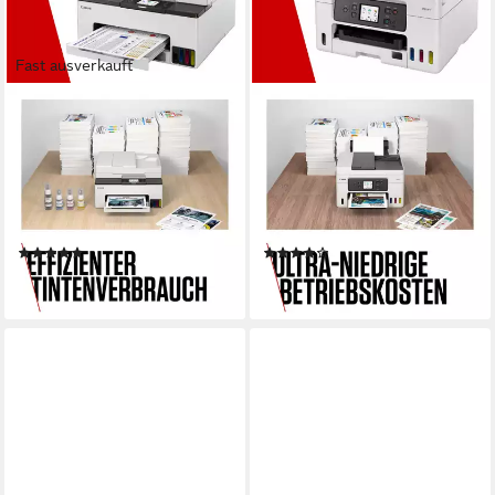
Fast ausverkauft
CANON
CANON
MAXIFY GX2050
MAXIFY GX4050
Multifunktionsdrucker
Multifunktionsdrucker
600 x 1200 dpi
Auflösung Farb Druck
600 x 1200 dpi
Auflösung s/w Druck
1200 x 2400 dpi
Auflösung Scan
1200 x 2400 dpi
Auflösung Scan
Tintenstrahl
Druckverfahren
Thermischer Tintenstrahl
Druckverfahren
(5)
(14)
459,90 €
ab 450,70 €
lieferbar - in 6-7 Werktagen bei dir
lieferbar - in 2-3 Werktagen bei dir