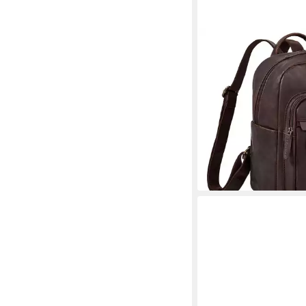
STILORD
Cityrucksack "Dolores
Lederrucksack Damen
Klein
129,90 €
UVP
147,90 €
-12%
lieferbar - in 2-3 Werktag