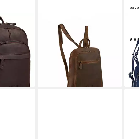
Fast 
STILORD
SAM
"
Cityrucksack "Millie" Kleiner
City
 Echtleder
Echtleder City Rucksack für Damen,
Italy
Lederrucksack mit Reißverschluss,
79,9
Schnallen & Anti Diebstahl Fach
liefe
107,90 €
UVP
124,90 €
en bei dir
-14%
lieferbar - in 2-3 Werktagen bei dir