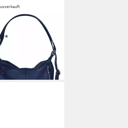
ausverkauft
ANTHA LOOK
rucksack, echt Leder, Made in
(8)
5 €
rbar - in 1-2 Werktagen bei dir