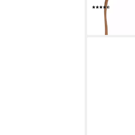
Italy
(64)
49,90 €
lieferbar - in 6-8 Werktag
+4