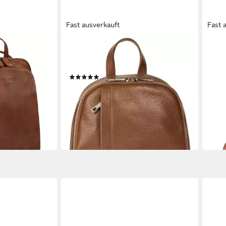
Fast ausverkauft
Fast 
SAMANTHA LOOK
HAR
 2-in-1
Cityrucksack, Echt Leder, Made in
Dayp
89,1
t Leder Damen
Italy
(10)
-11%
68,95 €
liefe
lieferbar - in 1-2 Werktagen bei dir
+6
en bei dir