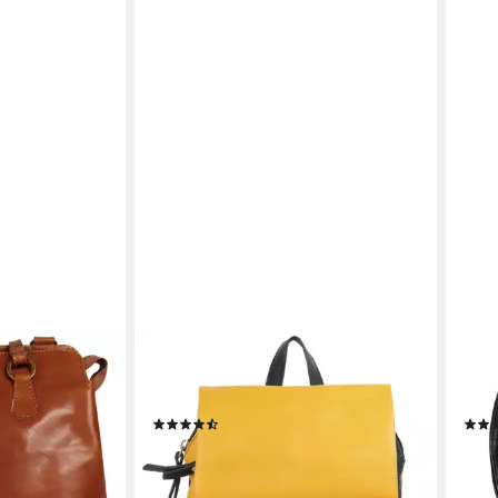
CLUTY
STIL
er, Made in
Cityrucksack, echt Leder, Made in
City
Italy
Dam
(28)
68,95 €
77,9
en bei dir
lieferbar - in 6-8 Werktagen bei dir
liefe