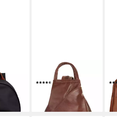
PIKÉ
PIKÉ
E,
Cityrucksack, echt Leder, Made in
Tage
lrucksack mit
Italy
Italy
(81)
78,95 €
89,9
lieferbar - in 6-8 Werktagen bei dir
liefe
en bei dir