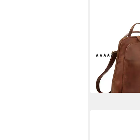
STILORD
Cityrucksack "Ophelia"
Rucksack-Tasche Ech
10,9 Zoll
(1)
109,90 €
UVP
124,90 €
-12%
lieferbar - in 2-3 Werktag