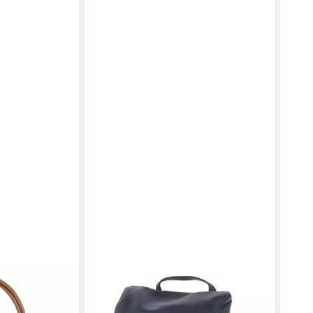
BELIANA
CLU
er, Made in
Cityrucksack Beliana BEL5473-09
City