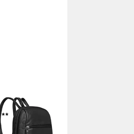
ORD
rucksack "Lia" Mini Rucksack
en Leder
(3)
0 €
rbar - in 2-3 Werktagen bei dir