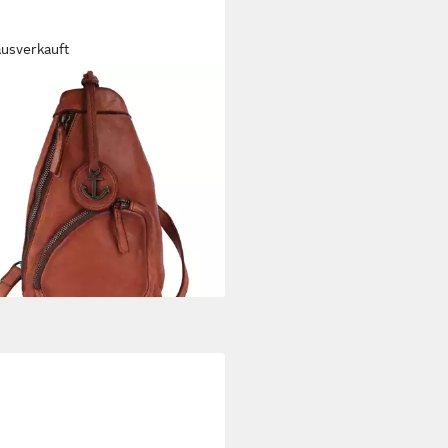
ausverkauft
BOUR 2ND
ack Weibke
4 €
UVP
99,95 €
rbar - in 1-2 Werktagen bei dir