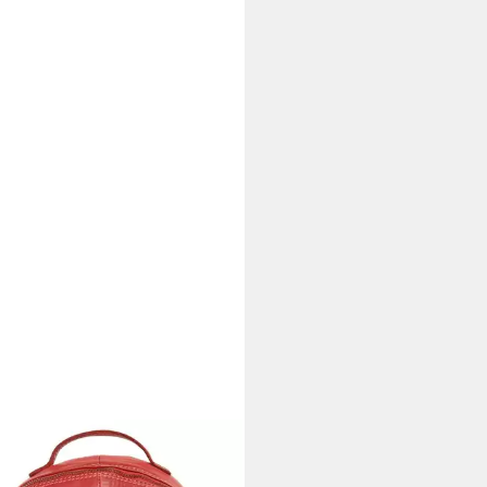
TY
rucksack, echt Leder, Made in