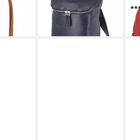
Rucksäcke Glattleder blue
Italy
169,99 €
79,9
lieferbar - in 2-3 Werktagen bei dir
en bei dir
liefe