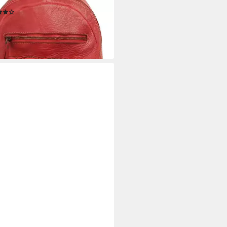
(27)
5 €
rbar - in 6-8 Werktagen bei dir