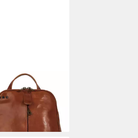
srucksack, echt Leder, Made in
(17)
5 €
rbar - in 6-8 Werktagen bei dir