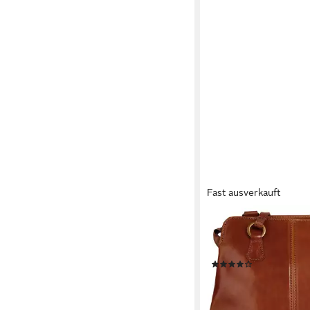
Fast ausverkauft
PIKÉ
Cityrucksack, echt Led
Italy
(36)
69,95 €
lieferbar - in 1-2 Werktag