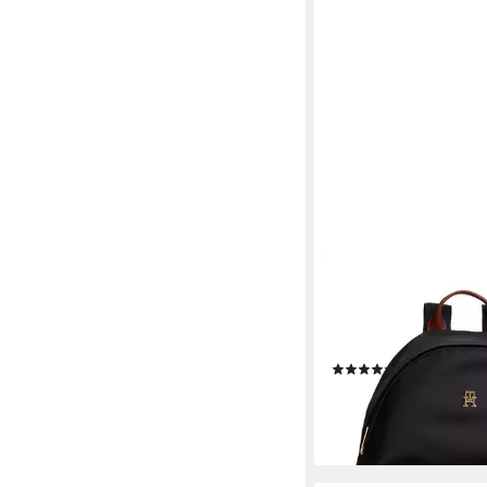
TOMMY HILFIGER
Cityrucksack POPETT
Freizeitrucksack, Schu
TH-Logoemblem
(1)
98,91 €
UVP
109,90 €
-10%
lieferbar - in 1-2 Werktag