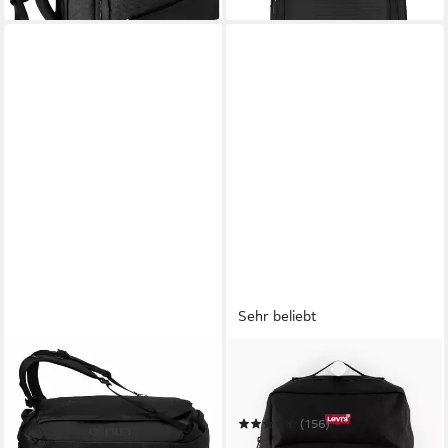
Sehr beliebt
OSPREY
LEVI'S®
Rucksack Duffel 40
Cityrucksack Levi's® L-Pack
ab 123,20 €
Standard Backpack
UVP
140,00 €
-12%
(156)
33,99 €
UVP
39,95 €
in 2-3 Werktagen bei dir