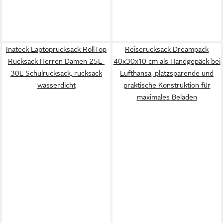
Inateck Laptoprucksack RollTop
Reiserucksack Dreampack
Rucksack Herren Damen 25L-
40x30x10 cm als Handgepäck bei
30L Schulrucksack, rucksack
Lufthansa, platzsparende und
wasserdicht
praktische Konstruktion für
maximales Beladen