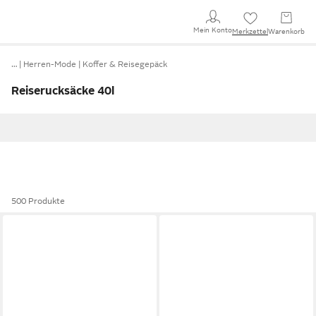
Mein Konto
Merkzettel
Warenkorb
…
Herren-Mode
Koffer & Reisegepäck
Reiserucksäcke 40l
500 Produkte