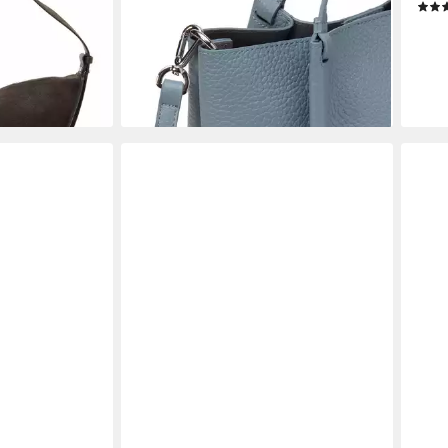
Rindleder
69,9
169,90 €
UVP
199,90 €
-30
en bei dir
-15%
liefe
lieferbar - in 3-4 Werktagen bei dir