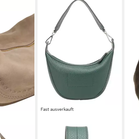
Fast ausverkauft
MARC O'POLO
MARC
weichem
Schultertasche
Schu
151,96 €
UVP
199,95 €
echt