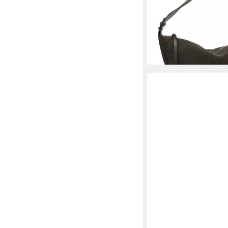
echtem Kalbsleder
199,95 €
lieferbar - in 2-3 Werktag