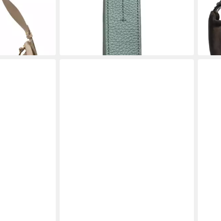
249,
-24%
liefe
lieferbar - in 2-3 Werktagen bei dir
en bei dir