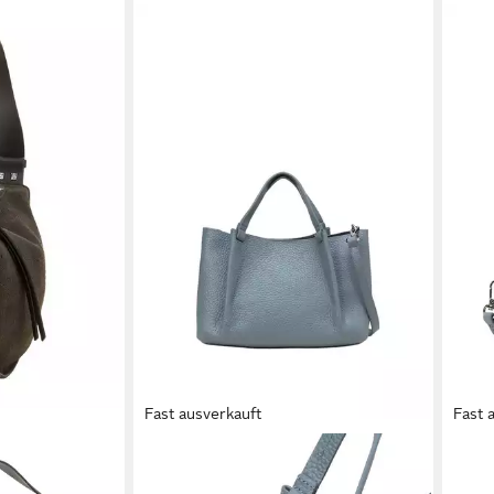
Fast ausverkauft
Fast 
MARC O'POLO
MARC
body Bag, aus
Umhängetasche aus fein genarbtem
Umhä