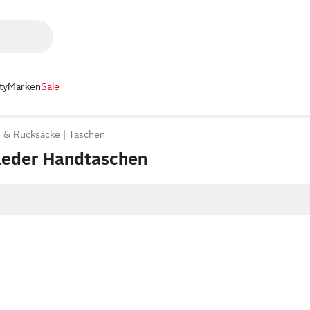
ty
Marken
Sale
 & Rucksäcke
Taschen
Leder Handtaschen