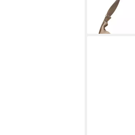
201,56 €
UVP
279,95 €
-28%
lieferbar - in 2-3 Werktag