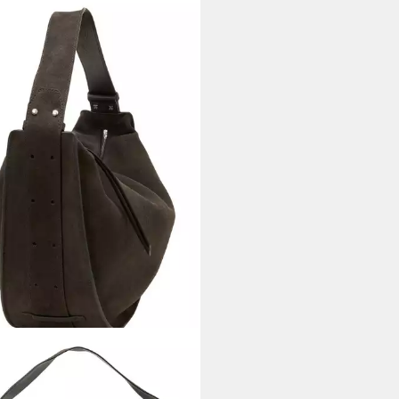
 O'POLO
ltertasche Hobo Bag, aus
em Kalbsleder