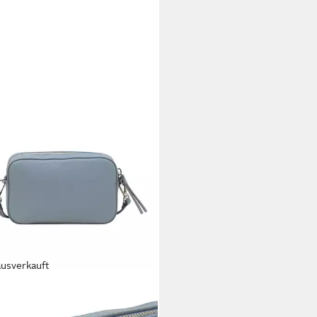
ausverkauft
 O'POLO
ngetasche im Camera-Bag-Stil