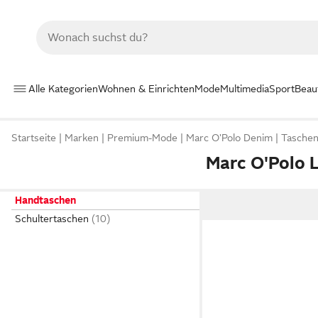
Alle Kategorien
Wohnen & Einrichten
Mode
Multimedia
Sport
Beau
Startseite
Marken
Premium-Mode
Marc O'Polo Denim
Taschen
Marc O'Polo 
Handtaschen
Schultertaschen