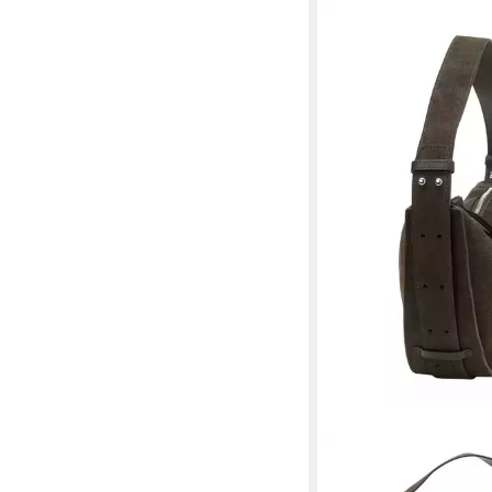
MARC O'POLO
Schultertasche Cross