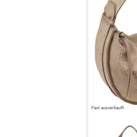
Fast ausverkauft
MARC O'POLO
Umhängetasche aus 
Veloursleder