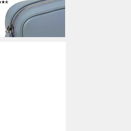
(3)
0 €
UVP
99,90 €
%
rbar - in 3-4 Werktagen bei dir