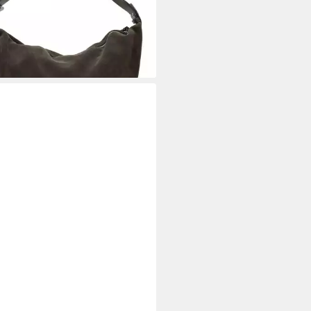
95 €
rbar - in 2-3 Werktagen bei dir