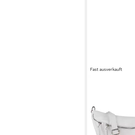
Fast ausverkauft
TOSCANTO
Gürteltasche Toscant
Gürteltasche sehr (Gür
Damen Gürteltasche E
weiß
83,66 €
95,45 €
-12%
lieferbar - in 2-3 Werktag