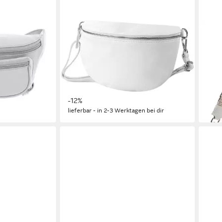
TOSCANTO
FLO
, aus echtem
Gürteltasche Toscanto Damen
Gürt
Gürteltasche Leder Tasche
Gürt
(Gürteltasche), Damen Gürteltasche
Gürt
en bei dir
Leder, weiß ca. 29cm x ca. 19cm
Lede
54,95 €
81,6
62,45 €
liefe
-12%
lieferbar - in 2-3 Werktagen bei dir