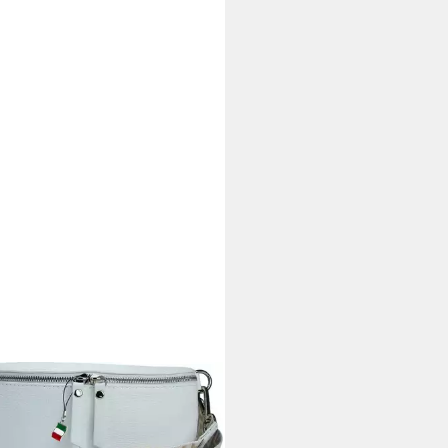
RENCE
eltasche Florence Echtleder
eltasche Damen weiß