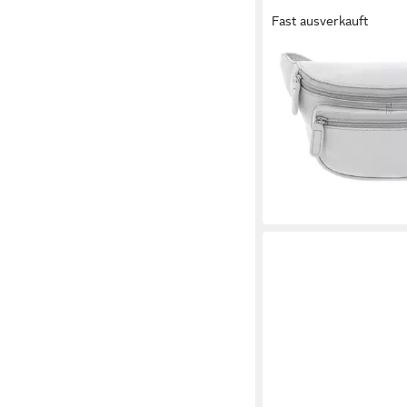
Fast ausverkauft
PICARD
Gürteltasche Belt Bag
Rindsleder
99,95 €
lieferbar - in 2-3 Werktag
+9