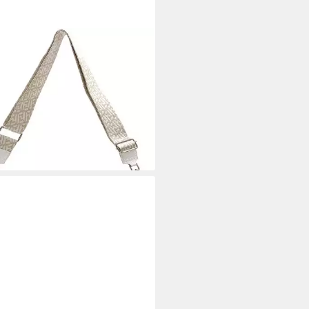
RENCE
eltasche Florence Echtleder
eltasche Damen (Gürteltasche,
eltasche), Damen Tasche Echtes
r weiß, Made-In Italy
7 €
rbar - in 2-3 Werktagen bei dir