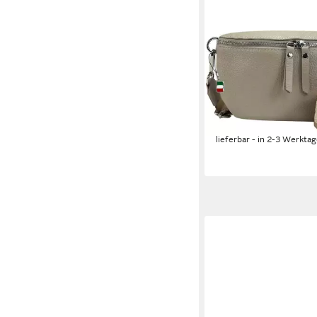
FLORENCE
Gürteltasche Florence
Gürteltasche Damen (G
Damen Leder Gürtelta
beige, mehrfarbig ca.
58,24 €
lieferbar - in 2-3 Werktag