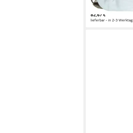
(Gürteltasche), Dame
Gürteltasche, weiß ca.
82,67 €
20cm
lieferbar - in 2-3 Werktag