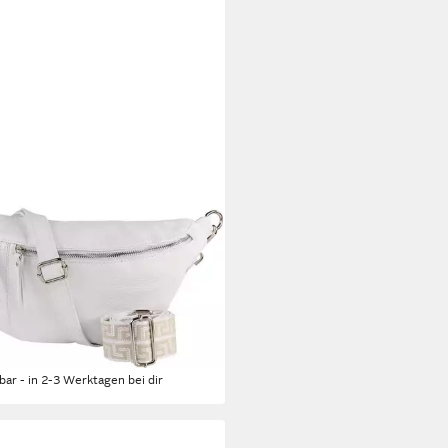
CANTO
eltasche Toscanto Tasche weiß
eltasche sehr (Gürteltasche),
n Gürteltasche Leder, weiß ca.
 x ca. 20cm
4 €
112,45 €
rbar - in 2-3 Werktagen bei dir