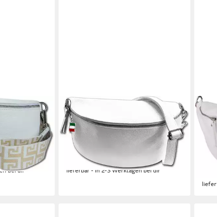
FLORENCE
TOS
 Echtleder
Gürteltasche Florence Echtleder
Gürt
Gürteltasche,
Bauchtasche groß (Gürteltasche,
Gürt
 Tasche
Gürteltasche), Damen Tasche Echtes
Dame
arbig, Made-In
Leder weiß, Made-In Italy
37cm
44,82 €
98,9
en bei dir
lieferbar - in 2-3 Werktagen bei dir
-12%
liefe