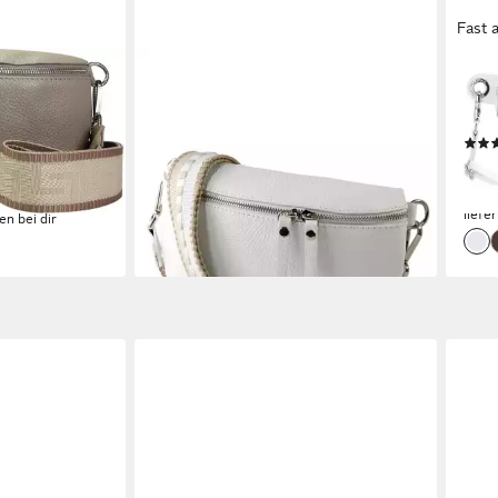
Fast 
TOSCANTO
MAN
 Echtleder
Gürteltasche Toscanto weiß,
Gürt
ürteltasche),
mehrfarbigfarbene (Gürteltasche),
Kalb
sche, taupe,
Damen Gürteltasche Echtes Leder,
127,
 25cm
weiß, mehrfarbig
-15%
68,79 €
78,45 €
liefe
en bei dir
-12%
lieferbar - in 2-3 Werktagen bei dir