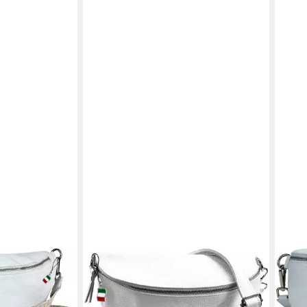
FLORENCE
FLO
 Echtleder
Gürteltasche Florence Echtleder
Gürt
 groß
Bauchtasche groß Damen
Gürt