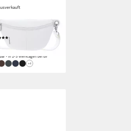
ausverkauft
DARINA DUCK
eltasche Bum Bag, aus echtem
sleder
(2)
50 €
UVP
150,00 €
rbar - in 2-3 Werktagen bei dir
+4