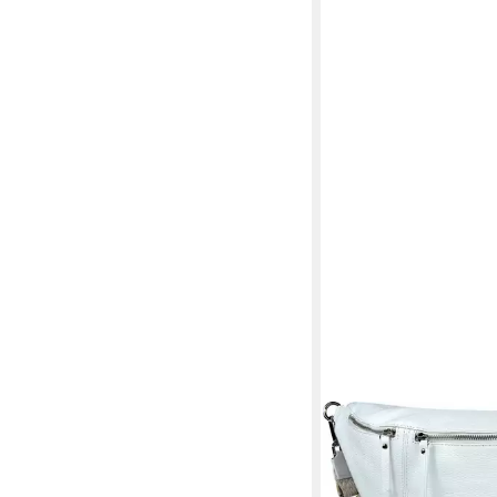
FLORENCE
Gürteltasche Florence
BomBag Damen extra