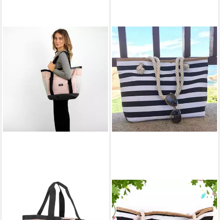
LARKSON
MUTIG
Shopper Smilla Strandtasche
Strandtasche Große
für Damen und Herren (1-tlg),
Strandtasche mit