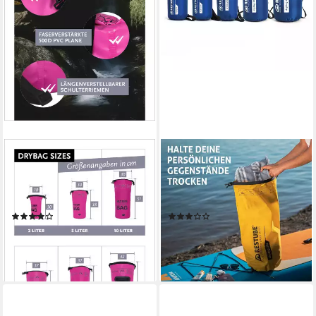
DONDON
RESTUBE
Drybag Beutel Trockentasche
Drybag, für Reisen, Kayak &
Trockenbeutel, wasserdichter
SUP, wasserdichter Packsack,
outdoor Drybag
schwimmfähig, 5-40 L
(2)
(2)
ab 15,99 €
ab 14,99 €
lieferbar - in 2-3 Werktagen bei dir
lieferbar - in 3-4 Werktagen bei dir
+2