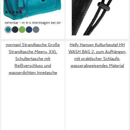
lieferbar - in 2-3 Werktagen bei dir
Gym Tasche Fußballtasche
(30)
XXL + Trinkflasche
36,21 €
lieferbar - in 4-5 Werktagen bei dir
normani Strandtasche Große
Helly Hansen Kulturbeutel HH
Strandtasche Meeru, XXL
WASH BAG 2, zum Aufhängen,
Schultertasche mit
mit praktischer Schlaufe,
Reißverschluss und
wasserabweisendes Material
wasserdichten Innetasche