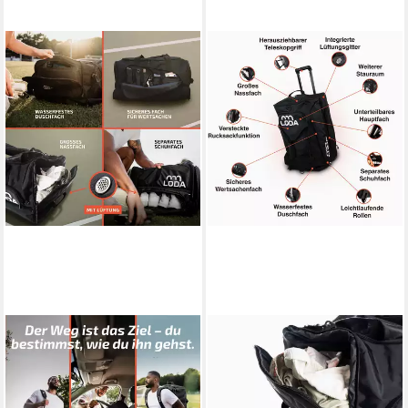
LODA SPORTS
LODA SPORTS
Sporttasche team 68L -
Sporttasche trolley 75L -
Trainingstasche mit
Sporttasche mit Rollen,
Rucksackfunktion &
Koffergriff &