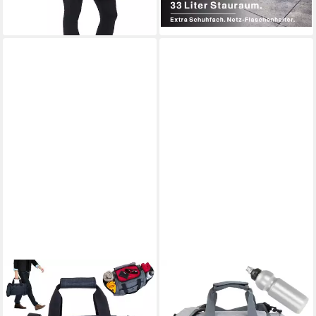
für tägliches Training und
+1
+1
kurze Wege