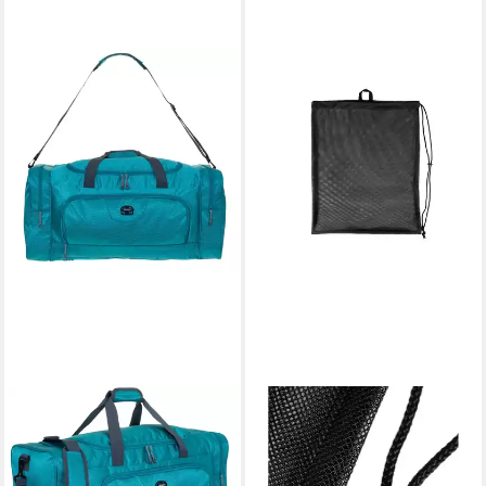
ELEPHANT
ARENA
Sporttasche groß
Sporttasche Arena Meshbag
Saunatasche Reisetasche
One Go Mesh Bag 010240
19,88 €
Trainer XL 69 cm, 55 Liter