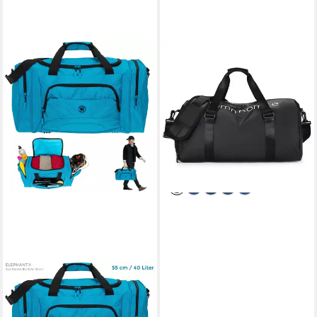
SPORT-KNIGHT®
Sporttasche Premium
Sporttasche, mit Nass-
Trocken-Trennung,
Schuhfach, 20–35L
32,99 €
UVP
36,99 €
-11%
lieferbar - in 2-3 Werktagen bei dir