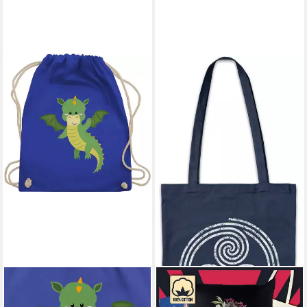
URBAN BACKWOODS
Beuteltasche Triskelion