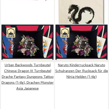
URBAN BACKWOODS
URBAN BACKWOODS
Turnbeutel Dragon V
Beuteltasche Chinese Dragon
Turnbeutel Drache Fantasy
III Stofftasche Drache
12,95 €
9,95 €
Tattoo Monster Drachen Asia
Fantasy Dungeons Tattoo
UVP
16,95 €
UVP
14,95 €
Dragons
Dragons
-24%
-33%
in 5-6 Werktagen bei dir
in 5-6 Werktagen bei dir
Urban Backwoods Turnbeutel
Naruto Kinderrucksack Naruto
Chinese Dragon III Turnbeutel
Schulranzen Der Rucksack für die
Drache Fantasy Dungeons Tattoo
Ninja-Helden (1-tlg)
Dragons (1-tlg), Drachen Monster
Asia Japanese