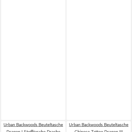
Urban Backwoods Beuteltasche
Urban Backwoods Beuteltasche
Dragon I Stofftasche Drache
Chinese Tattoo Dragon III