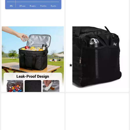
KONO
UNDER ARMOUR®
Picknicktasche, Große
Sportrucksack UA Undeniable
isolierte Kühltasche mit langer
5.0 Duffle LG, für vielseitige
Kühl- und Warmhaltefunktion
Aktivitäten, für Outdoormode
ab 25,59 €
59,99 €
und Freizeit
(7)
-57%
53,99 €
lieferbar - in 2-3 Werktagen bei dir
lieferbar in 2 Wochen