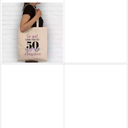
SHIRTRACER
Umhängetasche So gut kann
man mit 50 aussehen -
Blumenar­ran­ge­ment zum
Fünfzigsten, 50. Geburtstag
16,90 €
lieferbar - in 2-3 Werktagen bei dir