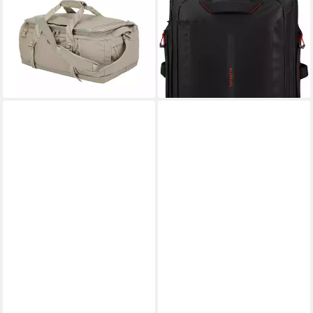
Trageoptionen und Schuhfach
aus recyceltem Material
(8)
99,95 €
239,00 €
lieferbar - in 2-3 Werktagen bei dir
lieferbar - am nächsten Werktag
bei dir