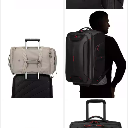
TRAVELITE
SAMSONITE
Reisetasche VENTURE LINE
Reisetasche ECODIVER, mit
Duffle Bag, aus robustem
Trolley- und
Nylon mit flexiblen
Rucksackfunktion; teilweise