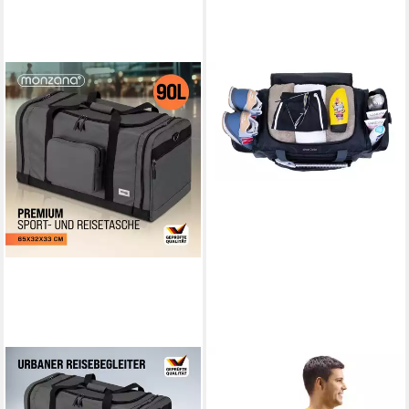
MONZANA
ELEPHANT
Reisetasche (1-tlg), 90L
Sporttasche groß
70x35x35cm Weekender
Reisetasche Sport Tasche