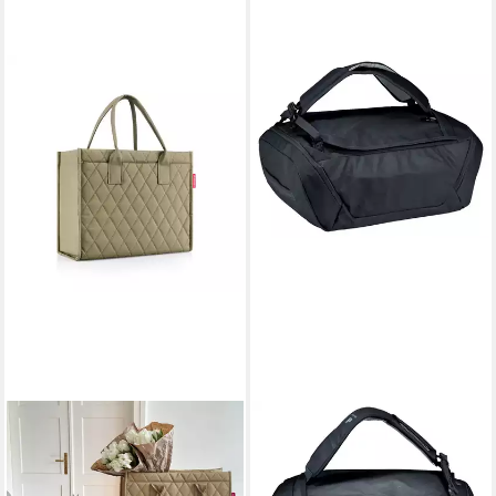
REISENTHEL®
DEUTER
Einkaufsshopper daily
Reisetasche DUFFEL PRO 40
shopper, 14 l, seitliches
L, mit praktischen Funktionen