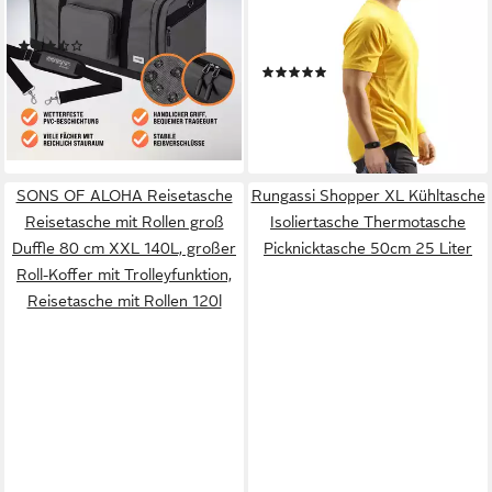
Duffle Bag Sporttasche
Trainer L 55 cm, 40 Liter
(41)
Saunatasche Fußball Large
26,95 €
(15)
Gym + Trinkflasche
lieferbar - in 3-4 Werktagen bei dir
33,21 €
lieferbar - in 3-4 Werktagen bei dir
+1
SONS OF ALOHA Reisetasche
Rungassi Shopper XL Kühltasche
Reisetasche mit Rollen groß
Isoliertasche Thermotasche
Duffle 80 cm XXL 140L, großer
Picknicktasche 50cm 25 Liter
Roll-Koffer mit Trolleyfunktion,
Reisetasche mit Rollen 120l