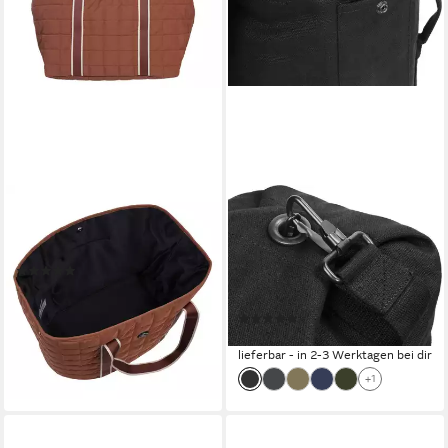
LUHTA
NORMANI
Shopper LUHTA OJAINEN,
Packsack Canvas-Seesack 50
mit 50 Litern Volumen
l Submariner 50, Duffle Bag
(2)
Rucksack mit Doppelgurt und
31,99 €
UVP
39,90 €
Metallverschluss
-20%
(1)
lieferbar - in 1-2 Werktagen bei dir
34,95 €
lieferbar - in 2-3 Werktagen bei dir
+1