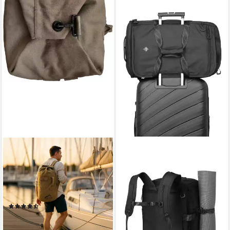
NORMANI
TRAVELITE
Packsack Canvas-Seesack 90
Reisetasche VENTURE LINE
l Submariner 90, Duffle Bag
Duffle Bag, aus robustem
Rucksack mit Doppelgurt und
Nylon mit flexiblen
Metallverschluss
Trageoptionen und Schuhfach
(16)
119,95 €
39,95 €
lieferbar - in 2-3 Werktagen bei dir
lieferbar - in 2-3 Werktagen bei dir