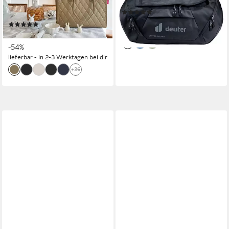
Steckfach, Innentasche
und 40 Liter Volumen
(2)
Reißverschluss, Tragehenkel
ab 115,87 €
(105)
lieferbar - in 2-3 Werktagen bei dir
ab 36,95 €
UVP
79,95 €
-54%
lieferbar - in 2-3 Werktagen bei dir
+26