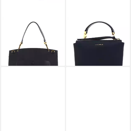
COCCINELLE
COCCINELLE
Handtasche Neofirenze Text
Umhängetasche Arlettis
268,60 €
208,00 €
UVP
395,00 €
UVP
295,00 €
-32%
-29%
lieferbar - in 2-3 Werktagen bei dir
lieferbar - in 2-3 Werktagen bei dir