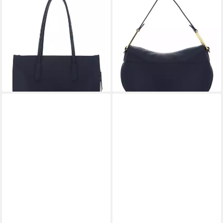
Handtasche Handbag Grained
Umhängetasche Coccinelle
Leather, aus echtem
Magie Soft
258,40 €
Rindsleder
UVP
380,00 €
ab 250,99 €
UVP
335,00 €
-32%
lieferbar - in 2-3 Werktagen bei dir
-25%
lieferbar - in 2-3 Werktagen bei dir
+1
+5