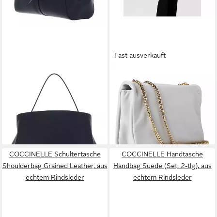
Fast ausverkauft
COCCINELLE
COCCINELLE
Handtasche Chara
Schultertasche Dulse, Leder
238,00 €
173,10 €
UVP
350,00 €
UVP
220,00 €
-32%
-21%
lieferbar - in 2-3 Werktagen bei dir
lieferbar - in 2-3 Werktagen bei dir
+3
COCCINELLE Schultertasche
COCCINELLE Handtasche
Shoulderbag Grained Leather, aus
Handbag Suede (Set, 2-tlg), aus
echtem Rindsleder
echtem Rindsleder