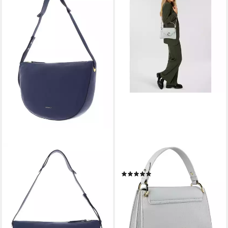
COCCINELLE
COCCINELLE
Schultertasche Lea
Schultertasche C-Me, Leder
(3)
114,00 €
UVP
285,00 €
243,75 €
UVP
325,00 €
-60%
-25%
lieferbar - in 2-3 Werktagen bei dir
lieferbar - in 2-3 Werktagen bei dir
+2
+3