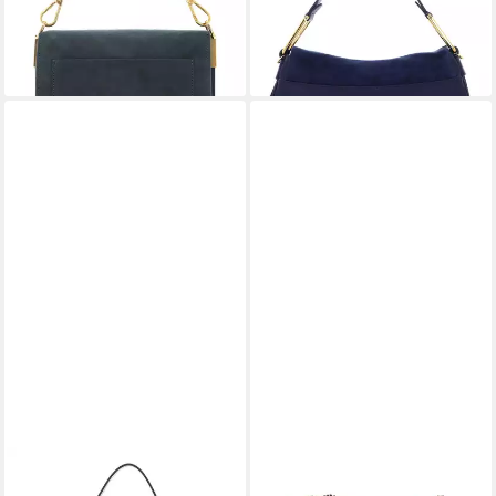
148,00 €
UVP
370,00 €
276,50 €
UVP
395,00 €
-60%
-30%
lieferbar - in 2-3 Werktagen bei dir
lieferbar - in 2-3 Werktagen bei dir