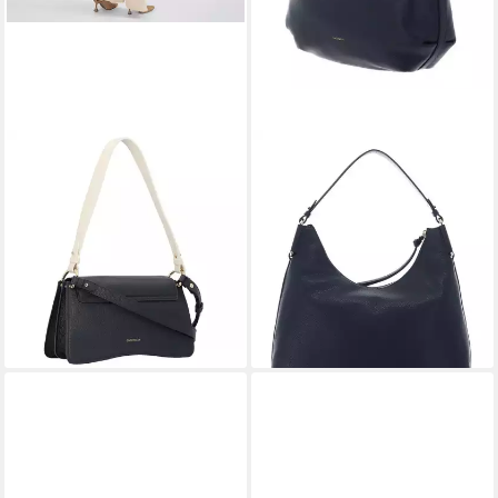
COCCINELLE
COCCINELLE
Schultertasche C-Me, Leder
Schultertasche Handbag
290,04 €
UVP
360,00 €
Grained Leather, aus echtem
-19%
Rindsleder
lieferbar - in 2-3 Werktagen bei dir
316,00 €
UVP
370,00 €
-15%
lieferbar - in 2-3 Werktagen bei dir