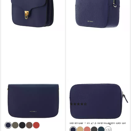
COCCINELLE
COCCINELLE
Umhängetasche Crossbody
Umhängetasche Crossover
Bag, aus echtem Rindsleder
Bag, aus echtem Rindsleder
(5)
227,50 €
UVP
325,00 €
ab 131,35 €
UVP
185,00 €
-30%
-29%
lieferbar - in 2-3 Werktagen bei dir
lieferbar - in 2-3 Werktagen bei dir
+32