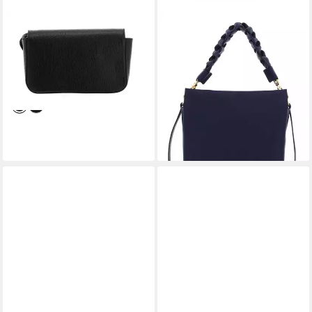
COCCINELLE
COCCINELLE
Umhängetasche Liya Elephant
Handtasche Handbag Double
84,00 €
UVP
210,00 €
Grainy Leather, aus echtem
-60%
Rindsleder
lieferbar - in 2-3 Werktagen bei dir
276,50 €
UVP
395,00 €
-30%
lieferbar - in 2-3 Werktagen bei dir