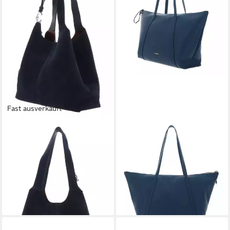
Fast ausverkauft
COCCINELLE
COCCINELLE
Schultertasche Handbag (Set,
Shopper Handbag, aus
2-tlg), aus echtem Rindsleder
echtem Rindsleder
ab 279,20 €
262,50 €
UVP
325,00 €
UVP
298,00 €
-14%
-12%
lieferbar - in 2-3 Werktagen bei dir
lieferbar - in 2-3 Werktagen bei dir
+3