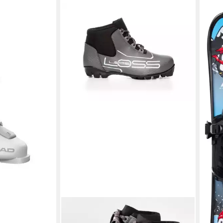
MCK
 J 2 Skischuh
Ski K
44,9
en bei dir
liefe
K-LL-Schuh Spine Loss NNN -
Langlaufschuhe