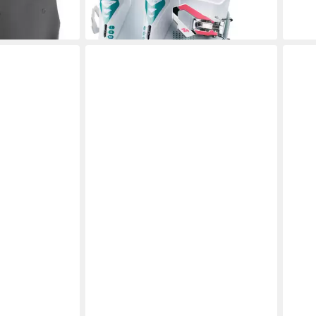
liefe
140,00 €
lieferbar - in 4-5 Werktagen bei dir
en bei dir