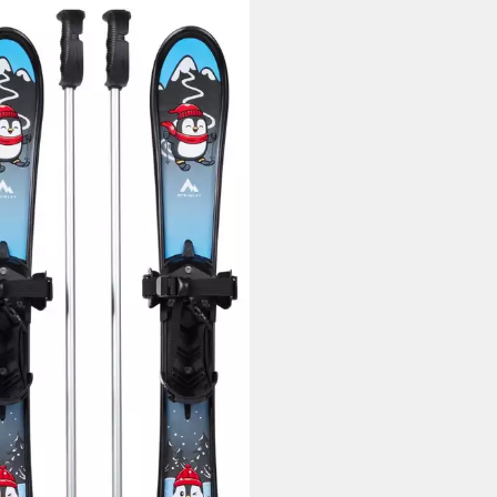
INLEY
i.-Kleinkinder Ski Little Team
9 €
rbar - in 4-5 Werktagen bei dir