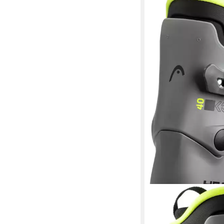
HEAD
HEAD Skischuh Kinder
111,00 €
UVP
135,00 €