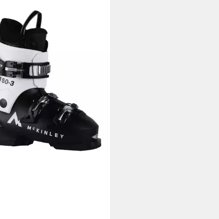
INLEY
er-Skischuh »MJ50-3«, 3-
allen, Flex 50 Jr., GripWalk
chuh
99 €
rbar - in 3-4 Werktagen bei dir