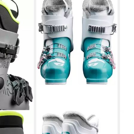
NORDICA
FISC
 Skischuh
Nordica Speedmachine Kinder
XJ S
ab 9
Skischuhe Skischuh