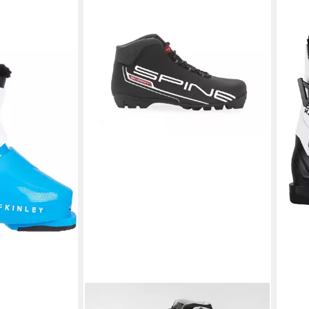
MCK
Kind
Schn
Skis
119,
liefe
Langlauf-Schuh Spine Smart SNS