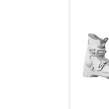
HEAD
Head Kinder Skisteifel
110,00 €
lieferbar - in 4-5 Werktag