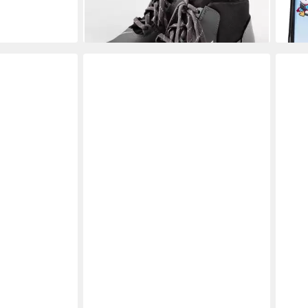
42,74 €
lieferbar - in 6-7 Werktagen bei dir