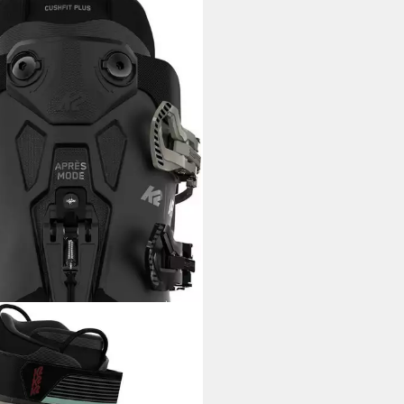
95 W LTD DESIGN Skischuh
00 €
rbar - in 3-4 Werktagen bei dir