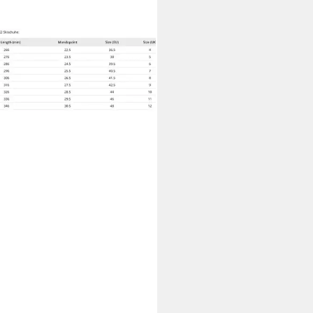
100 BOA LTD Skischuh
99 €
UVP
450,00 €
rbar - in 3-4 Werktagen bei dir