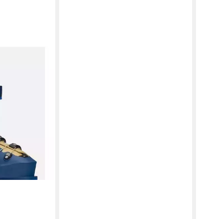
uh
0 €