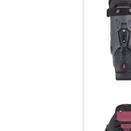
K2
BFC 95 W BOA LTD 
Skischuh
427,50 €
UVP
450,00 €