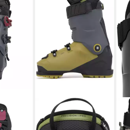
K2
K2
DESIGN
RECON 120 MV GRIPWALK G
BFC 
400,
DESIGN Skischuh
liefe
449,99 €
lieferbar - in 3-4 Werktagen bei dir