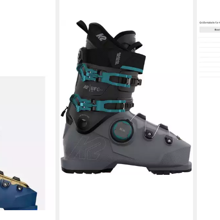
K2
K2
BFC 95 W BOA LTD DESIGN
BFC 
389,
Skischuh
ab 389,00 €
UVP
450,00 €
-13%
liefe
-14%
lieferbar - in 5-6 Werktagen bei dir