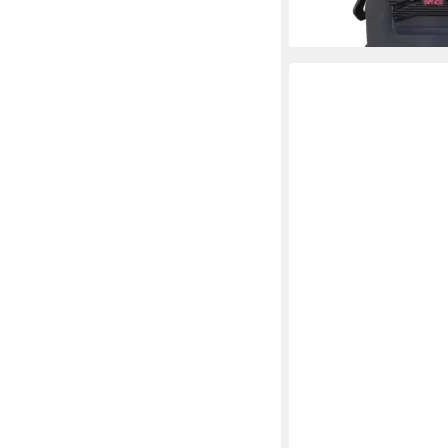
-5%
lieferbar - in 5-6 Werktag