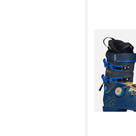
K2
BFC 120 BOA Skisch
ab 499,99 €
UVP
580,0