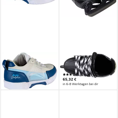
EPIC GRINDSHOES
REIGN
Gleitschuh Epic Air Dolphin
Schlittschuhe Ares Jr.
121,70 €
adjustable
in 6-8 Werktagen bei dir
(2)
65,32 €
in 6-8 Werktagen bei dir