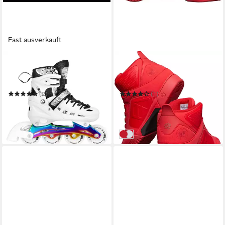
Fast ausverkauft
NILS EXTREME
EPIC GRINDSHOES
Inlineskates Kinderinliner
Gleitschuh Red Lava/Clean
Rollschuhe Schlittschuhe
White
(2)
(1)
ab 64,95 €
ab 108,28 €
UVP
89,95 €
UVP
119,99 €
-28%
-10%
in 2-3 Werktagen bei dir
in 6-8 Werktagen bei dir
rot
weiß