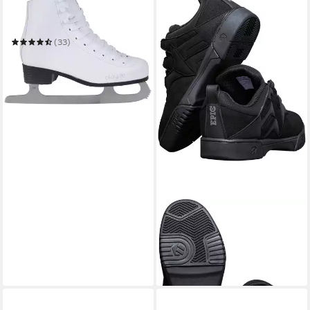
Schlittschuhe Classic White
Playlife
(33)
58,99 €
UVP
65,99 €
-11%
in 6-8 Werktagen bei dir
EPIC GRINDSHOES
Gleitschuh Low Raven
ab 99,64 €
UVP
109,99 €
-9%
in 6-8 Werktagen bei dir