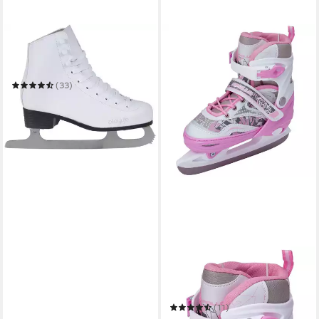
POWERSLIDE
Schlittschuhe Classic White
Playlife
(33)
58,99 €
UVP
65,99 €
-11%
in 6-8 Werktagen bei dir
APOLLO
Schlittschuhe Schlittschuhe
größenverstellbar Ice Skates
X-Pro
(11)