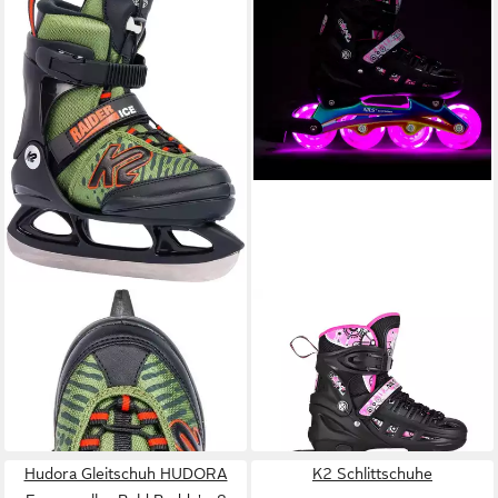
K2
NILS EXTREME
Schlittschuhe
Schlittschuhe Inlineskates
ab 102,49 €
Rollschuhe Eislaufschuhe
in 9-11 Werktagen bei dir
ab 74,90 €
93,90 €
-20%
in 5-6 Werktagen bei dir
Hudora Gleitschuh HUDORA
K2 Schlittschuhe