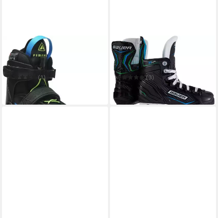
FIREFLY
BAUER
Schlittschuhe Ju.-Eishockey-
Schlittschuhe
Schuh Flash IV ADJ B
Eishockeyschlittschuhe
BLACK/BLUE/GREEN
Bauer X Ls sr (Regular)
(1)
(3)
69,99 €
ab 109,95 €
in 3-4 Werktagen bei dir
in 3-4 Werktagen bei dir