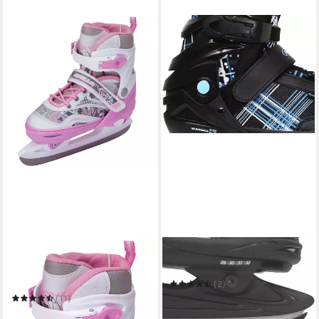
APOLLO
REBEL
Schlittschuhe Schlittschuhe
Schlittschuhe TORONTO JR.
größenverstellbar Ice Skates
(2)
X-Pro
39,60 €
UVP
59,95 €
(11)
54,99 €
-34%