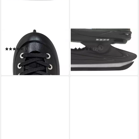
PLAYLIFE
REBEL
Schlittschuhe Freezer Black
Schlittschuhe TORONTO JR.
(1)
(2)
80,18 €
39,60 €
UVP
89,99 €
UVP
59,95 €
-11%
-34%
in 6-8 Werktagen bei dir
in 6-8 Werktagen bei dir